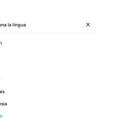
ona la lingua
Registrazione
Pagina
15
Juz
1
/
Hizb
2
h
ﱾ
ﱿ
ﲀ
لله مصدقا لما بين يديه وهدى وبشرى للمومنين ٩٧
ف
ِكَ بِإِذْنِ ٱللَّهِ مُصَدِّقًۭا لِّمَا بَيْنَ يَدَيْهِ وَهُدًۭى وَبُشْرَىٰ لِلْمُؤْمِنِينَ ٩٧
is
esia
ﲆ
ﲇ
ﲈ
ﲉ
no