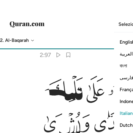
Selezi
2. Al-Baqarah
Englis
Traduzione
: Hamza Roberto Piccardo
العربية
2:97
বাংলা
ﲁ
ﲂ
ارسی
França
Indon
ﲊ
Italia
Dutch