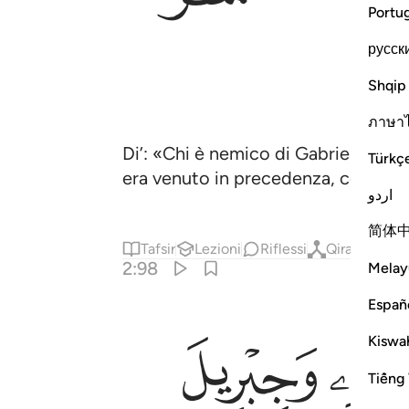
Portu
русск
Shqip
ภาษา
Di’: «Chi è nemico di Gabriele, che
Türkç
era venuto in precedenza, come Gui
اردو
简体
Tafsir
Lezioni
Riflessi
Qiraat
Had
2:98
Melay
Españ
ﲓ
Kiswah
Tiếng 