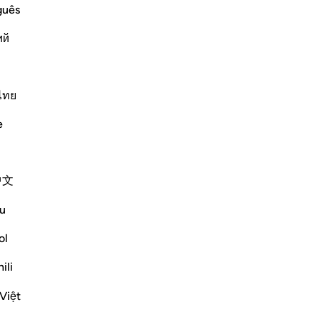
guês
ий
ไทย
 con il permesso di Allah lo
ha fatto scendere nel 
e
1
da e Buona novella per i credenti;
中文
ith
u
ol
ﲐ
ﲑ
ﲒ
ن الله عدو للكافرين ٩٨
ili
َمِيكَىٰلَ فَإِنَّ ٱللَّهَ عَدُوٌّۭ لِّلْكَـٰفِرِينَ ٩٨
Việt