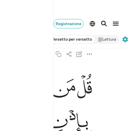
Registrazione
Versetto per versetto
Lettura
ﱺ
ﱻ
ﱼ
ﱽ
قل من كان عدوا لجبريل فانه نزله على قلبك باذن ا
قُلْ مَن كَانَ عَدُوًّۭا لِّجِبْرِيلَ فَإِنَّهُۥ نَزَّلَهُۥ عَلَىٰ قَلْب
ﲃ
ﲄ
ﲅ