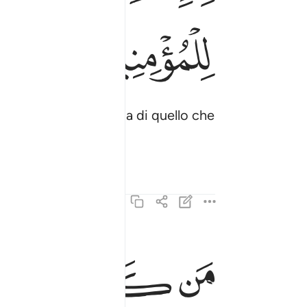
ﲋ
ﲌ
tuo cuore, a conferma di quello che
ﲍ
ﲎ
ﲏ
من كان عدوا لله وملايكته ورسله وجبريل وميكال فا
مَن كَانَ عَدُوًّۭا لِّلَّهِ وَمَلَـٰٓئِكَتِهِۦ وَرُسُلِهِۦ وَجِبْرِيلَ و