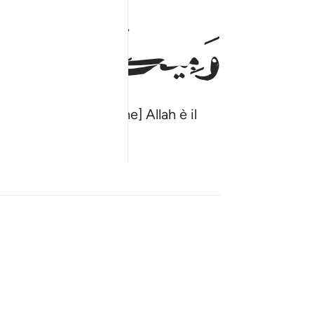
ﲔ
ﲕ
e, ebbene [sappia che] Allah è il