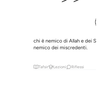
ﲙ
chi è nemico di Allah e dei Suoi Ang
nemico dei miscredenti.
Tafsir
Lezioni
Riflessi