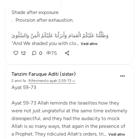
After fear came relief.
Shade after exposure
. Provision after exhaustion.
وَظَلَّلْنَا عَلَيْكُمُ الْغَمَامَ وَأَنزَلْنَا عَلَيْكُمُ الْمَنَّ وَالسَّلْوَىٰ
“And We shaded you with clo...
Vedi altro
12
0
75
Tanzim Faruque Aditi (sister)
2 anni fa
·
Riferimento
ayah 2:59-73
Ayat 59-73
Ayat 59-73 Allah reminds the Israelites how they
were not just ungrateful at the same time extremely
disrespectful, and they had the audacity to mock
Allah is so many ways, that again in the presence of
a Prophet. They ridiculed Allah's orders, tri...
Vedi altro