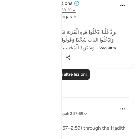
Tulayhah Tafsir Translations
2 anni fa
·
Riferimento
ayah 2:58-59
Allah says in surah al-Baqarah:
[وَإِذْ قُلْنَا ادْخُلُوا هَٰذِهِ الْقَرْيَةَ فَكُلُوا مِنْهَا حَيْثُ شِئْتُمْ رَغَدًا
وَادْخُلُوا الْبَابَ سُجَّدًا وَقُولُوا حِطَّةٌ نَّغْفِرْ لَكُمْ خَطَايَاكُمْ ۚ
وَسَنَزِيدُ الْمُحْسِنِينَ ﴿٥٨﴾ فَبَدَّلَ الَّذِينَ ظَلَمُوا...
Vedi altro
4
0
290
Leggi altre lezioni
Riflessi
ekaterina myachina
13 settimane fa
·
Riferimento
ayah 2:57-59
The Fading of Wonder
Reading Al-Baqarah (2:57–2:59) through the Hadith