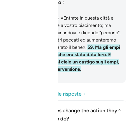
Leggere nel contesto
Capitolo 2, Pagina 9, Juz 1
58
.
E quando dicemmo: «Entrate in questa città e
rifocillatevi dove volete a vostro piacimento; ma
entrate dalla porta inchinandovi e dicendo “perdono”.
Noi perdoneremo i vostri peccati ed aumenteremo
coloro che avranno operato il bene».
59
.
Ma gli empi
cambiarono la parola che era stata data loro. E
facemmo scendere dal cielo un castigo sugli empi,
per castigare la loro perversione.
-
Hamza Roberto Piccardo
Leggi le domande e le risposte
How did the Israelites change the action they
were commanded to do?
Attiva/disattiva la risposta p
Il Tafsir