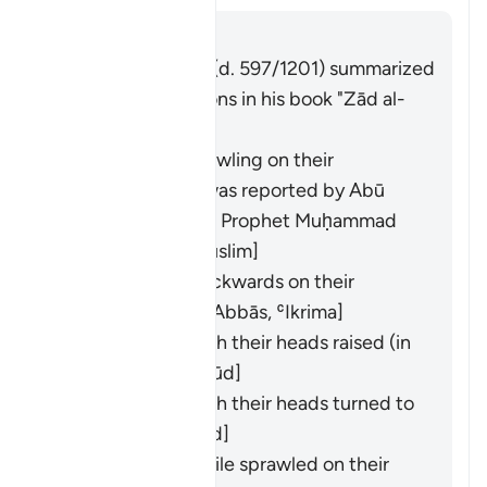
Risposta
Imām Ibn al-Jawzī (d. 597/1201) summarized
the scholars' opinions in his book "Zād al-
Masīr" as follows:
They entered crawling on their
backsides. This was reported by
Abū
Hurayra
from the Prophet Muḥammad
(ﷺ). [
Bukhārī
,
Muslim
]
They entered backwards on their
backsides. [
Ibn ʿAbbās
,
ʿIkrima
]
They entered with their heads raised (in
pride). [
Ibn Masʿūd
]
They entered with their heads turned to
the side. [
Mujāhid
]
They entered while sprawled on their