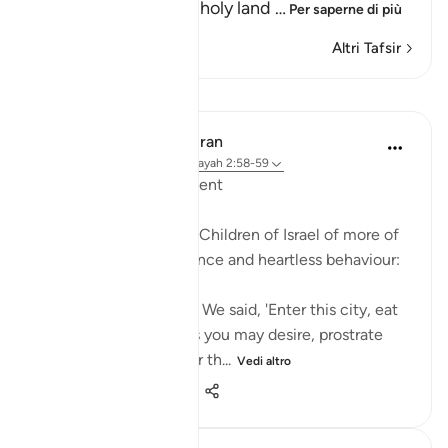
and not entering the holy land
…
Per saperne di più
Altri Tafsir
Lezioni
In the Shade of the Quran
31 settimane fa
·
Riferimento
ayah 2:58-59
Inviting God's Punishment
The surah reminds the Children of Israel of more of
their acts of intransigence and heartless behaviour:
And [remember] when We said, 'Enter this city, eat
of its abundant food as you may desire, prostrate
yourselves as you enter th...
Vedi altro
1
0
511