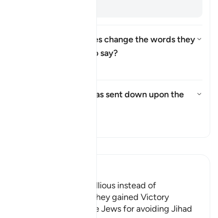
backs. [
Muqātil
]
How did the Israelites change the words they
were commanded to say?
Attiva/disattiva la risposta p
Il Tafsir
What punishment was sent down upon the
Israelites?
Attiva/disattiva la risposta pe
Il Tafsir
Leggi il Tafsir
Ibn Kathir (Abridged)
The Jews were Rebellious instead of
Appreciative when They gained Victory
Allah admonished the Jews for avoiding Jihad