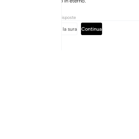
del Fuoco in cui rimarranno in eterno.
Tafsir
Lezioni
Riflessi
Risposte
Leggi tutta la sura
Continua