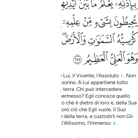
ﲯﲰ
ﲱ
ﲲ
ﲳ
ﲴ
ﲵ
ﲶﲷ
ﲸ
ﲹ
ﲺ
ﲻ
ﲼ
ﲽ
ﲾ
ﲿﳀ
ﳁ
ﳂ
ﳃ
ﳄﳅ
ﳆ
ﳇ
ﳈﳉ
ﳊ
ﳋ
ﳌ
ﳍ
Allah! Non c’è altro dio che Lui, il Vivente, l’Assoluto
. Non
1
Lo prendon mai sopore né sonno. A Lui appartiene tutto
quello che è nei cieli e sulla terra. Chi può intercedere
presso di Lui senza il Suo permesso? Egli conosce quello
che è davanti a loro e quello che è dietro di loro e, della Sua
scienza, essi apprendono solo ciò che Egli vuole. Il Suo
Trono è più vasto dei cieli e della terra, e custodirli non Gli
costa sforzo alcuno. Egli è l’Altissimo, l’Immenso
.
2