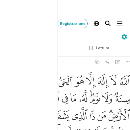
Registrazione
2. Al-Baqarah
Versetto per versetto
Lettura
Traduzione
: Hamza Roberto Piccardo
2:255
ﲓ
ﲔ
ﲕ
ﲖ
ﲗ
ﲘ
ﲙﲚ
ﲛ
ﲜ
لله لا الاه الا هو الحي القيوم لا تاخذه سنة ولا نوم له ما في السماو
للَّهُ لَآ إِلَـٰهَ إِلَّا هُوَ ٱلْحَىُّ ٱلْقَيُّومُ ۚ لَا تَأْخُذُهُۥ سِنَةٌۭ وَلَا نَوْم
ﲝ
ﲞ
ﲟﲠ
ﲡ
ﲢ
ﲣ
ﲤ
ﲥ
ﲦ
ﲧﲨ
ﲩ
ﲪ
ﲫ
ﲬ
ﲭ
ﲮ