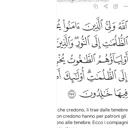
Tafsir
Lezioni
Riflessi
Risposte
Contenuti correlati
2:257
ﱁ
ﱂ
ﱃ
ﱄ
ﱅ
ﱆ
لله ولي الذين امنوا يخرجهم من الظلمات الى النور والذين كفروا اولياو
للَّهُ وَلِىُّ ٱلَّذِينَ ءَامَنُوا۟ يُخْرِجُهُم مِّنَ ٱلظُّلُمَـٰتِ إِلَى ٱلنُّورِ ۖ وَٱلَّذِينَ كَفَرُوٓا۟ أَوْلِ
ﱇ
ﱈ
ﱉﱊ
ﱋ
ﱌ
ﱍ
ﱎ
ﱏ
ﱐ
ﱑ
ﱒ
ﱓﱔ
ﱕ
ﱖ
ﱗﱘ
ﱙ
ﱚ
ﱛ
ﱜ
Allah è il patrono di coloro che credono, li trae dalle tenebre
verso la luce. Coloro che non credono hanno per patroni gli
idoli che dalla luce li traggono alle tenebre. Ecco i compagni