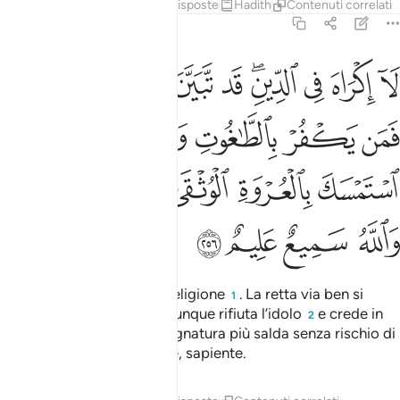
Tafsir
Lezioni
Riflessi
Risposte
Hadith
Contenuti correlati
2:256
ﳎ
ﳏ
ﳐ
ﳑﳒ
ﳓ
ﳔ
ﳕ
ﳖ
ﳗﳘ
ا اكراه في الدين قد تبين الرشد من الغي فمن يكفر بالطاغوت ويومن بالل
َآ إِكْرَاهَ فِى ٱلدِّينِ ۖ قَد تَّبَيَّنَ ٱلرُّشْدُ مِنَ ٱلْغَىِّ ۚ فَمَن يَكْفُرْ بِٱلطَّـٰغُوتِ وَيُؤْ
ﳙ
ﳚ
ﳛ
ﳜ
ﳝ
ﳞ
ﳟ
ﳠ
ﳡ
ﳢ
ﳣ
ﳤﳥ
ﳦ
ﳧ
ﳨ
ﳩ
Non c’è costrizione nella religione
. La retta via ben si
1
distingue dall’errore. Chi dunque rifiuta l’idolo
e crede in
2
Allah, si aggrappa all’impugnatura più salda senza rischio di
cedimenti. Allah è audiente, sapiente.