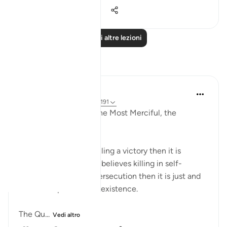
2
0
1.991
Leggi altre lezioni
Riflessi
Razia Zahra
2 anni fa
·
Riferimento
ayah 2:191
In the Name of Allah the Most Merciful, the
Especially Merciful,
If any ideology finds killing a victory then it is
flawed. If the ideology believes killing in self-
defence and to stop persecution then it is just and
intends to preserve its existence.
The Qu...
Vedi altro