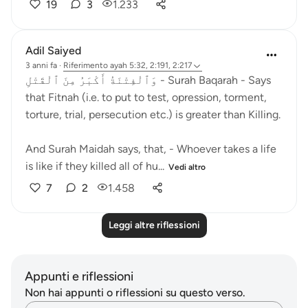
19
3
1.233
Adil Saiyed
3 anni fa
·
Riferimento
ayah 5:32, 2:191, 2:217
وَٱلْفِتْنَةُ أَكْبَرُ مِنَ ٱلْقَتْلِ - Surah Baqarah - Says
that Fitnah (i.e. to put to test, opression, torment,
torture, trial, persecution etc.) is greater than Killing.
And Surah Maidah says, that, - Whoever takes a life
is like if they killed all of hu...
Vedi altro
7
2
1.458
Leggi altre riflessioni
Appunti e riflessioni
Non hai appunti o riflessioni su questo verso.