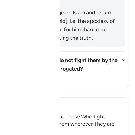
Precinct.
It means to renege on Islam and return
to idolatry [Mujāhid], i.e. the apostasy of
a believer is worse for him than to be
killed while following the truth.
Was the ruling "but do not fight them by the
Sacred Mosque..." abrogated?
Attiva/disattiva la risposta per
Il Tafsir
Leggi il Tafsir
Ibn Kathir (Abridged)
The Command to fight Those Who fight
Muslims and killing Them wherever They are
found