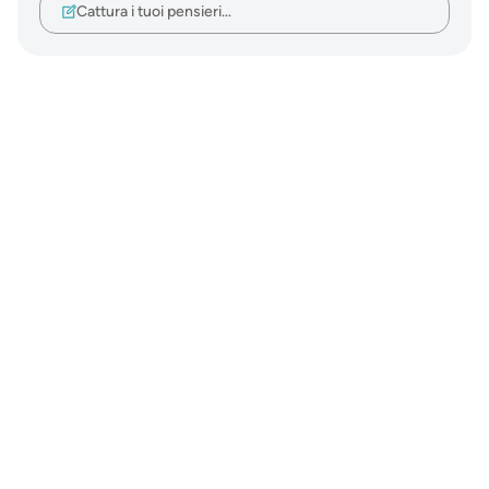
Cattura i tuoi pensieri…
Notes
placeholders
close