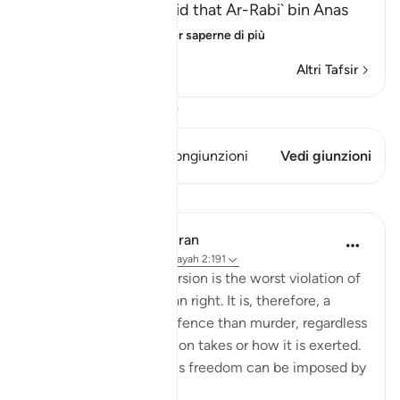
Abu Ja`far Ar-Razi said that Ar-Rabi` bin Anas
said that Abu Al-`
…
Per saperne di più
Altri Tafsir
Visualizza il Corano
Questo versetto ha 1 Congiunzioni
Vedi giunzioni
Lezioni
In the Shade of the Quran
31 settimane fa
·
Riferimento
ayah 2:191
Forced religious conversion is the worst violation of
a most inviolable human right. It is, therefore, a
much more heinous offence than murder, regardless
of the form that coercion takes or how it is exerted.
Suppression of religious freedom can be imposed by
...
Vedi altro