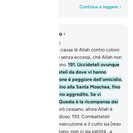
Parola per parola
Continua a leggere
Leggere nel contesto
Capitolo 2, Pagina 30, Juz 2
190
.
Combattete per la causa di Allah contro coloro
che vi combattono, ma senza eccessi, ché Allah non
ama coloro che eccedono.
191
.
Uccideteli ovunque
li incontriate, e scacciateli da dove vi hanno
scacciati: la persecuzione è peggiore dell’omicidio.
Ma non attaccateli vicino alla Santa Moschea, fino
a che essi non vi abbiano aggredito. Se vi
assalgono, uccideteli. Questa è la ricompensa dei
miscredenti.
192
.
Se però cessano, allora Allah è
perdonatore, misericordioso.
193
.
Combatteteli
finché non ci sia più persecuzione e il culto sia [reso
solo] ad Allah. Se desistono, non ci sia ostilità , a