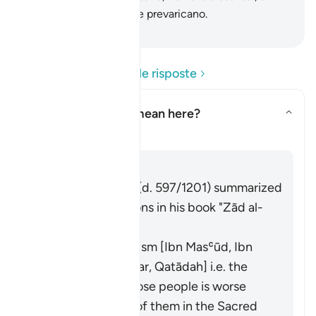
parte contro coloro che prevaricano.
-
Hamza Roberto Piccardo
Leggi le domande e le risposte
What does
"fitnah"
mean here?
Attiva/disattiva la risposta pe
Il Tafsir
Risposta
Imām Ibn al-Jawzī (d. 597/1201) summarized
the scholars' opinions in his book "Zād al-
Masīr" as follows:
It means polytheism [Ibn Masʿūd, Ibn
ʿAbbās, Ibn ʿUmar, Qatādah] i.e. the
polytheism of those people is worse
than your killing of them in the Sacred