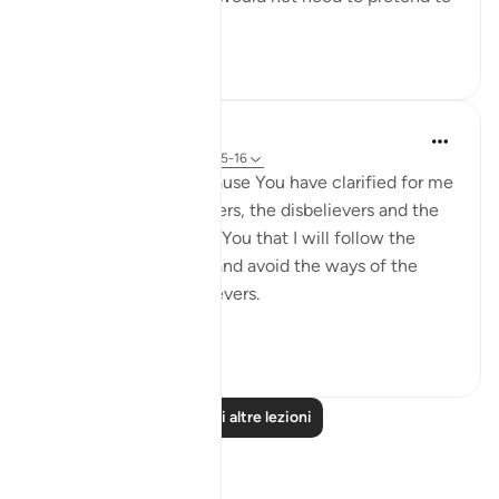
be believ...
Vedi altro
10
0
Salah Soltan
8 anni fa
·
Riferimento
ayah 2:5-16
I love You, O Lord because You have clarified for me
the ways of the believers, the disbelievers and the
hypocrites. I pledge to You that I will follow the
ways of the believers and avoid the ways of the
hypocrites and disbelievers.
#Ohebok_Rabi
13
0
Leggi altre lezioni
Riflessi