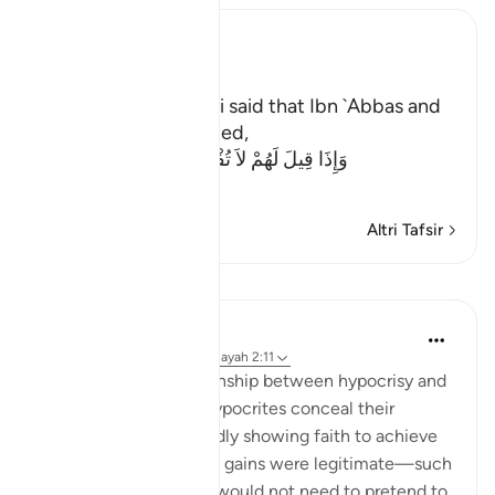
Ibn Kathir (Abridged)
Meaning of Mischief
In his Tafsir, As-Suddi said that Ibn `Abbas and
Ibn Mas`ud commented,
وَإِذَا قِيلَ لَهُمْ لاَ تُفْسِدُواْ فِى الأَرْضِ قَالُواْ إ
…
Per saperne di più
Altri Tafsir
Lezioni
Jasser Auda
38 settimane fa
·
Riferimento
ayah 2:11
There is a close relationship between hypocrisy and
corruption on earth. Hypocrites conceal their
disbelief while outwardly showing faith to achieve
personal gains. If these gains were legitimate—such
as lawful trade—they would not need to pretend to