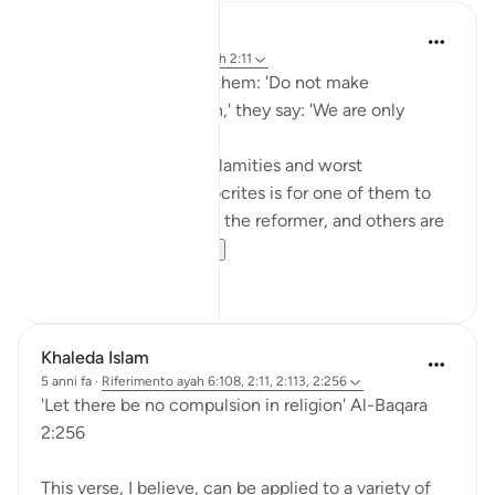
Dr. Akram Kassab
anno scorso
·
Riferimento
ayah 2:11
And when it is said to them: 'Do not make
corruption on the earth,' they say: 'We are only
reformers.'
One of the greatest calamities and worst
characteristics of hypocrites is for one of them to
stand out and say: I am the reformer, and others are
corrupt! He...
Vedi altro
15
2
Khaleda Islam
5 anni fa
·
Riferimento
ayah 6:108, 2:11, 2:113, 2:256
'Let there be no compulsion in religion' Al-Baqara
2:256
This verse, I believe, can be applied to a variety of