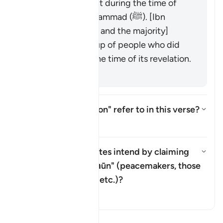
who were present during the time of
the Prophet Muḥammad (ﷺ). [Ibn
ʿAbbās, Mujāhid, and the majority]
It refers to a group of people who did
not yet exist at the time of its revelation.
[Salman al-Fārisī]
What does "corruption" refer to in this verse?
Attiva/disattiva la risposta per 
Il Tafsir
What do the hypocrites intend by claiming
that they are
"muṣliḥūn"
(peacemakers, those
Attiva/disattiva la risposta pe
putting things right, etc.)?
Il Tafsir
Leggi il Tafsir