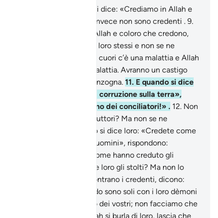
8
.
Tra gli uomini vi è chi dice: «Crediamo in Allah e
nel Giorno Ultimo!» e invece non sono credenti .
9
.
Cercano di ingannare Allah e coloro che credono,
ma non ingannano che loro stessi e non se ne
accorgono.
10
.
Nei loro cuori c’è una malattia e Allah
ha aggravato questa malattia. Avranno un castigo
doloroso per la loro menzogna.
11
.
E quando si dice
loro: «Non spargete la corruzione sulla terra»,
dicono: «Anzi, noi siamo dei conciliatori!» .
12
.
Non
sono forse questi i corruttori? Ma non se ne
avvedono.
13
.
E quando si dice loro: «Credete come
hanno creduto gli altri uomini», rispondono:
«Dovremmo credere come hanno creduto gli
stolti?». Non sono forse loro gli stolti? Ma non lo
sanno.
14
.
Quando incontrano i credenti, dicono:
«Crediamo»; ma quando sono soli con i loro dèmoni
, dicono: «Invero siamo dei vostri; non facciamo che
burlarci di loro».
15
.
Allah si burla di loro, lascia che