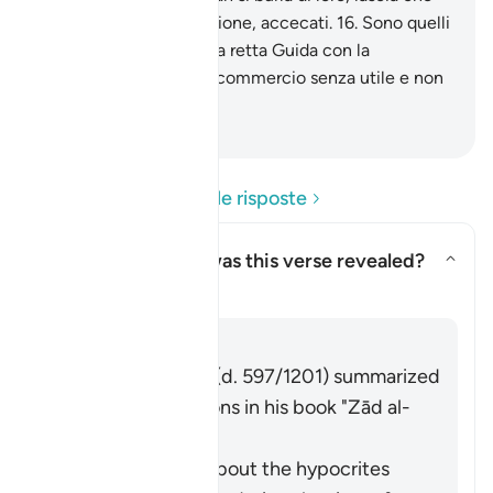
sprofondino nella ribellione, accecati.
16
.
Sono quelli
che hanno scambiato la retta Guida con la
perdizione. Il loro è un commercio senza utile e non
sono ben guidati.
-
Hamza Roberto Piccardo
Leggi le domande e le risposte
Concerning whom was this verse revealed?
Attiva/disattiva la risposta pe
Il Tafsir
Risposta
Imām Ibn al-Jawzī (d. 597/1201) summarized
the scholars' opinions in his book "Zād al-
Masīr" as follows:
It was revealed about the hypocrites