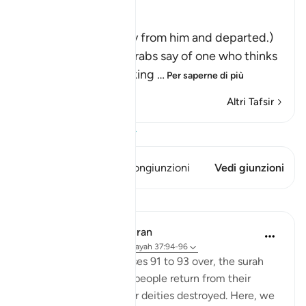
فَتَوَلَّوْاْ عَنْهُ مُدْبِرِينَ
(So they turned away from him and departed.)
Qatadah said, "The Arabs say of one who thinks
deeply that he is looking
…
Per saperne di più
Altri Tafsir
Visualizza il Corano
Questo versetto ha 1 Congiunzioni
Vedi giunzioni
Lezioni
In the Shade of the Quran
31 settimane fa
·
Riferimento
ayah 37:94-96
With this scene in Verses 91 to 93 over, the surah
paints a new one. The people return from their
festivities and see their deities destroyed. Here, we