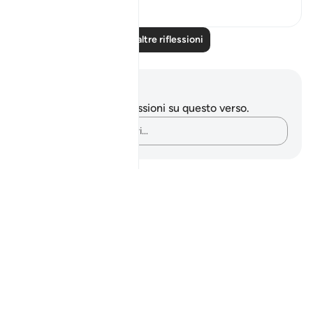
24
5
Leggi altre riflessioni
Appunti e riflessioni
Non hai appunti o riflessioni su questo verso.
Cattura i tuoi pensieri…
Notes
placeholders
close