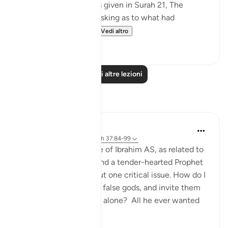
do not have the details given in Surah 21, The
Prophets, about their asking as to what had
happened and dete...
Vedi altro
0
0
Leggi altre lezioni
Riflessi
Hammad Fahim
anno scorso
·
Riferimento
ayah 37:84-99
When we study the life of Ibrahim AS, as related to
us by Allah SWT, we find a tender-hearted Prophet
who is concerned about one critical issue. How do I
get people to abandon false gods, and invite them
to the worship of Allah alone? All he ever wanted
was f...
Vedi altro