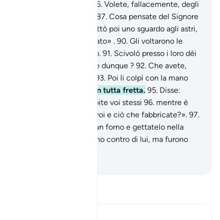
«Cos’è che adorate?
86
.
Volete, fallacemente, degli
dèi all’infuori di Allah?
87
.
Cosa pensate del Signore
dell’universo?».
88
.
Gettò poi uno sguardo agli astri,
89
.
e disse: «Sono malato» .
90
.
Gli voltarono le
spalle e se ne andarono.
91
.
Scivolò presso i loro dèi
e disse: «Non mangiate dunque ?
92
.
Che avete,
perché non parlate?».
93
.
Poi li colpì con la mano
destra.
94
.
Accorsero in tutta fretta.
95
.
Disse:
«Adorate ciò che scolpite voi stessi
96
.
mentre è
Allah che vi ha creati, voi e ciò che fabbricate?».
97
.
Risposero: «Costruite un forno e gettatelo nella
fornace!».
98
.
Tramarono contro di lui, ma furono
loro gli umiliati.
-
Hamza Roberto Piccardo
Leggi il Tafsir
Ibn Kathir (Abridged)