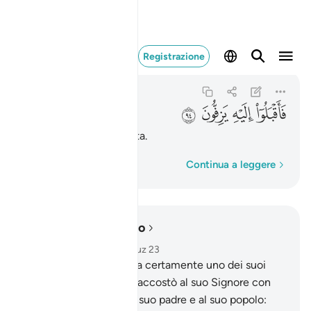
فاقبلوا اليه يزفون ٩٤
Registrazione
As-Saffat
37:94
37:94
ﲛ
ﲜ
ﲝ
ﲞ
Accorsero in tutta fretta.
Parola per parola
Continua a leggere
Leggere nel contesto
Capitolo 37, Pagina 449, Juz 23
83
.
In verità Abramo era certamente uno dei suoi
seguaci,
84
.
quando si accostò al suo Signore con
cuore puro.
85
.
Disse a suo padre e al suo popolo: