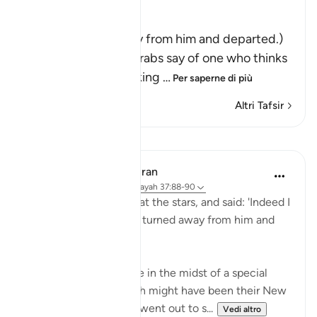
فَتَوَلَّوْاْ عَنْهُ مُدْبِرِينَ
(So they turned away from him and departed.)
Qatadah said, "The Arabs say of one who thinks
deeply that he is looking
…
Per saperne di più
Altri Tafsir
Lezioni
In the Shade of the Quran
31 settimane fa
·
Riferimento
ayah 37:88-90
Then he cast a glance at the stars, and said: 'Indeed I
am sick.' So his people turned away from him and
left. (Verses 88-90)
Abraham's people were in the midst of a special
festive occasion, which might have been their New
Year's Day, when they went out to s...
Vedi altro