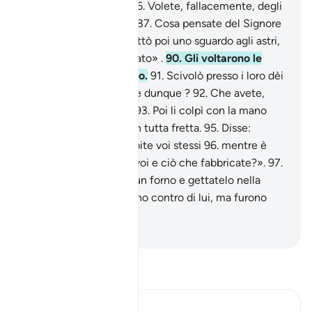
«Cos’è che adorate?
86
.
Volete, fallacemente, degli
dèi all’infuori di Allah?
87
.
Cosa pensate del Signore
dell’universo?».
88
.
Gettò poi uno sguardo agli astri,
89
.
e disse: «Sono malato» .
90
.
Gli voltarono le
spalle e se ne andarono.
91
.
Scivolò presso i loro dèi
e disse: «Non mangiate dunque ?
92
.
Che avete,
perché non parlate?».
93
.
Poi li colpì con la mano
destra.
94
.
Accorsero in tutta fretta.
95
.
Disse:
«Adorate ciò che scolpite voi stessi
96
.
mentre è
Allah che vi ha creati, voi e ciò che fabbricate?».
97
.
Risposero: «Costruite un forno e gettatelo nella
fornace!».
98
.
Tramarono contro di lui, ma furono
loro gli umiliati.
-
Hamza Roberto Piccardo
Leggi il Tafsir
Ibn Kathir (Abridged)