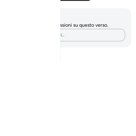
Appunti e riflessioni
Non hai appunti o riflessioni su questo verso.
Cattura i tuoi pensieri…
Notes
placeholders
close