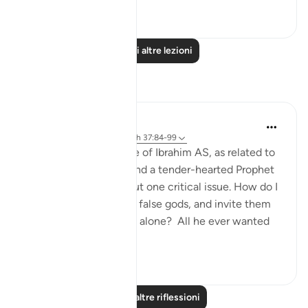
0
0
Leggi altre lezioni
Riflessi
Hammad Fahim
anno scorso
·
Riferimento
ayah 37:84-99
When we study the life of Ibrahim AS, as related to
us by Allah SWT, we find a tender-hearted Prophet
who is concerned about one critical issue. How do I
get people to abandon false gods, and invite them
to the worship of Allah alone? All he ever wanted
was f...
Vedi altro
24
5
Leggi altre riflessioni