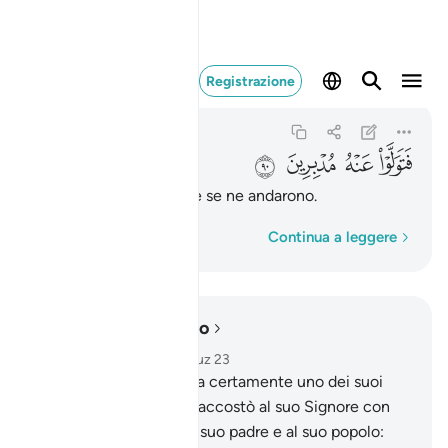
فتولوا عنه مدبرين ٩٠
Registrazione
As-Saffat
37:90
37:90
ﲆ
ﲇ
ﲈ
ﲉ
Gli voltarono le spalle e se ne andarono.
Parola per parola
Continua a leggere
Leggere nel contesto
Capitolo 37, Pagina 449, Juz 23
83
.
In verità Abramo era certamente uno dei suoi
seguaci,
84
.
quando si accostò al suo Signore con
cuore puro.
85
.
Disse a suo padre e al suo popolo: