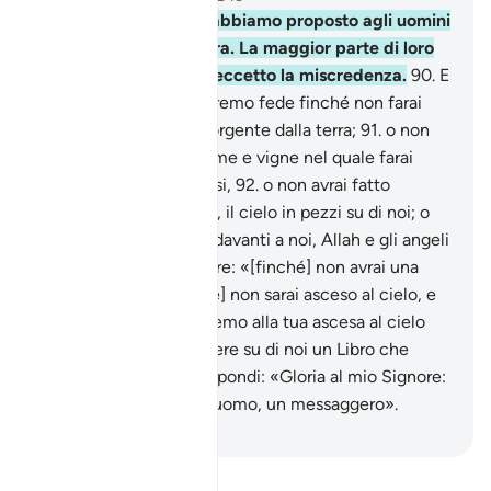
89
.
In questo Corano abbiamo proposto agli uomini
ogni specie di metafora. La maggior parte di loro
rifiuta [tutto quanto], eccetto la mi­scredenza.
90
.
E
dicono: «Non ti presteremo fede finché non farai
sgorgare per noi una sorgente dalla terra;
91
.
o non
avrai un giardino di palme e vigne nel quale farai
sgorga­re ruscelli copiosi,
92
.
o non avrai fatto
cadere, come pretendi, il cielo in pezzi su di noi; o
non avrai fatto venire, davanti a noi, Allah e gli angeli
in tuo aiuto».
93
.
Oppure: «[finché] non avrai una
casa d’oro»; o: «[finché] non sarai asceso al cielo, e
comunque non crederemo alla tua ascesa al cie­lo
finché non farai scendere su di noi un Libro che
possiamo legge­re». Rispondi: «Gloria al mio Signore:
non sono altro che un uomo, un messaggero».
-
Hamza Roberto Piccardo