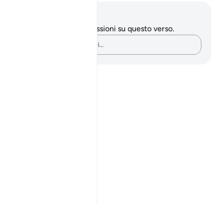
Appunti e riflessioni
Non hai appunti o riflessioni su questo verso.
Cattura i tuoi pensieri…
Notes
placeholders
close