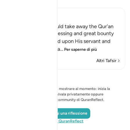
Leggi il Tafsir
Ibn Kathir (Abridged)
If Allah willed, He could take away the Qur'an
Allah mentions the blessing and great bounty
that He has bestowed upon His servant and
Messenger Muhamma
…
Per saperne di più
Altri Tafsir
Riflessi
Nessuna riflessione da mostrare al momento: inizia la
tua riflessione e salvala privatamente oppure
condividila con la community di QuranReflect.
Aggiungi una riflessione
Visita QuranReflect