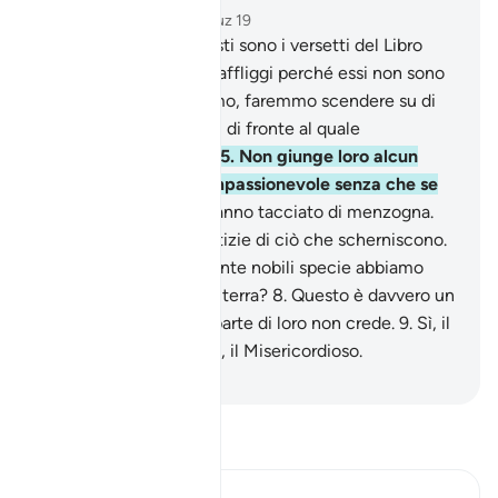
Capitolo 26, Pagina 367, Juz 19
1
.
Tâ, Sîn, Mîm .
2
.
Questi sono i versetti del Libro
chiarissimo.
3
.
Forse ti affliggi perché essi non sono
credenti:
4
.
se volessimo, faremmo scendere su di
loro un segno dal cielo, di fronte al quale
piegherebbero il capo.
5
.
Non giunge loro alcun
nuovo Monito del Compassionevole senza che se
ne allontanino.
6
.
Lo hanno tacciato di menzogna.
Ben presto avranno notizie di ciò che scherniscono.
7
.
Non hanno visto quante nobili specie abbiamo
fatto germogliare sulla terra?
8
.
Questo è davvero un
segno, ma la maggior parte di loro non crede.
9
.
Sì, il
tuo Signore è l’Eccelso, il Misericordioso.
-
Hamza Roberto Piccardo
Leggi il Tafsir