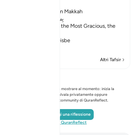
Ibn Kathir (Abridged)
Which was revealed in Makkah
بِسْمِ اللَّهِ الرَّحْمَـنِ الرَّحِيمِ
In the Name of Allah, the Most Gracious, the
Most Merciful.
The Qur'an and the Disbe
…
Per saperne di più
Altri Tafsir
Riflessi
Nessuna riflessione da mostrare al momento: inizia la
tua riflessione e salvala privatamente oppure
condividila con la community di QuranReflect.
Aggiungi una riflessione
Visita QuranReflect