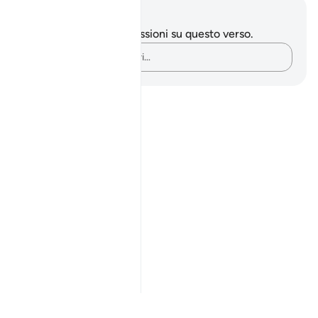
Appunti e riflessioni
Non hai appunti o riflessioni su questo verso.
Cattura i tuoi pensieri…
Notes
placeholders
close