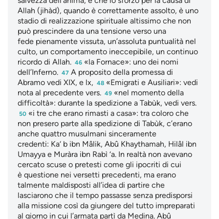
salvezza dell’anima, e che lo sforzo per la causa di
Allah (jihàd), quando è correttamente assolto, è uno
stadio di realizzazione spirituale altissimo che non
può prescindere da una tensione verso una
fede pienamente vissuta, un’assoluta puntualità nel
culto, un comportamento ineccepibile, un continuo
ricordo di Allah.
«la Fornace»: uno dei nomi
46
dell’Inferno.
A proposito della promessa di
47
Abramo vedi XIX, e lx,
«Emigrati e Ausiliari»: vedi
48
nota al precedente vers.
«nel momento della
49
difficoltà»: durante la spedizione a Tabùk, vedi vers.
«i tre che erano rimasti a casa»: tra coloro che
50
non presero parte alla spedizione di Tabùk, c’erano
anche quattro musulmani sinceramente
credenti: Ka‘ b ibn Mâlik, Abû Khaythamah, Hilâl ibn
Umayya e Muràra ibn Rabì ‘a. In realtà non avevano
cercato scuse o pretesti come gli ipocriti di cui
è questione nei versetti precedenti, ma erano
talmente maldisposti all’idea di partire che
lasciarono che il tempo passasse senza predisporsi
alla missione così da giungere del tutto impreparati
al giorno in cui l’armata partì da Medina. Abû