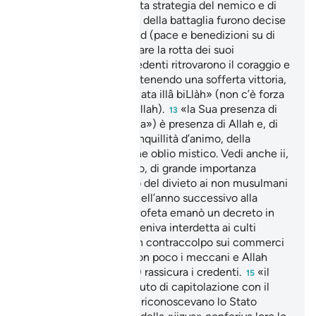
rischiò di subire l’accorta strategia del nemico e di
essere travolta. Le sorti della battaglia furono decise
dallo stesso Muhammad (pace e benedizioni su di
lui) che riuscì ad arrestare la rotta dei suoi
richiamandoli a sé. I credenti ritrovarono il coraggio e
ritornarono alla lotta ottenendo una sofferta vittoria,
«là hawala wa la quwwata illâ biLlàh» (non c’è forza
né potenza se non in Allah).
«la Sua presenza di
13
pace»: (in arabo «sakina») è presenza di Allah e, di
conseguenza, della tranquillità d’animo, della
serenità di spirito, anche oblio mistico. Vedi anche ii,
e xlviii, 18,
II versetto, di grande importanza
14
legale, è il fondamento del divieto ai non musulmani
di recarsi alla Mecca. Nell’anno successivo alla
presa della Mecca, il Profeta emanò un decreto in
base al quale la Ka‘ba veniva interdetta ai culti
idolatrici. Il timore di un contraccolpo sui commerci
doveva preoccupare non poco i meccani e Allah
(gloria a Lui l’Altissimo) rassicura i credenti.
«il
15
tributo» (jizya): è il tributo di capitolazione con il
quale giudei e cristiani riconoscevano lo Stato