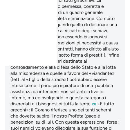
liberazione hic et nunc di tutti gli schiavi. La
schiavitù viene pertanto permessa, corretta e
umanizzata, all’interno di un quadro generale
tendente alla sua completa eliminazione. Compito
dello Stato islamico è quindi quello di destinare una
parte del gettito fiscale al riscatto degli schiavi.
Anche coloro che pur non essendo bisognosi si
trovano in particolari condizioni di necessità a causa
di debiti lecitamente contratti, hanno diritto all’aiuto
della Comunità (anche sotto forma di prestiti). Infine
vengono le spese militari destinate al
consolidamento e alla difesa dello Stato e alla lotta
alla miscredenza e quelle a favore del «viandante»
(lett. al «figlio della strada») potrebbero essere
intese come il principio ispiratore di una pubblica
assistenza da intendersi non soltanto a livello
interno, ma coinvolgendo in questa categoria i
diseredati e i bisognosi di tutta la terra.
«E tutto
28
orecchi»: il Corano riferisce uno dei tanti scherni
che dovette subire il nostro Profeta (pace e
benedizioni su di lui). Con questa espressione, forse i
suoi nemici volevano dileggiare la sua funzione di