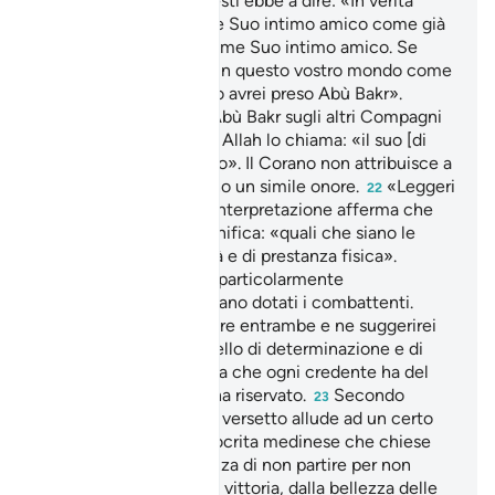
su di lui) tanto che questi ebbe a dire: «In verità
Allah mi ha preso come Suo intimo amico come già
aveva preso İbrahim come Suo intimo amico. Se
avessi preso qualcuno in questo vostro mondo come
intimo amico, per certo avrei preso Abù Bakr».
Questa eccellenza di Abù Bakr sugli altri Compagni
è provata dal fatto che Allah lo chiama: «il suo [di
Muhammad] compagno». Il Corano non attribuisce a
nessun altro musulmano un simile onore.
«Leggeri
22
o pesanti»: una prima interpretazione afferma che
questa espressione significa: «quali che siano le
vostre condizioni di età e di prestanza fisica».
Un’altra si riferisce più particolarmente
all’armamento di cui erano dotati i combattenti.
Probabilmente sono vere entrambe e ne suggerirei
una terza relativa al livello di determinazione e di
comprensione profonda che ogni credente ha del
compito che Allah gli ha riservato.
Secondo
23
alcuni commentatori il versetto allude ad un certo
Jadd ibn Qays, noto ipocrita medinese che chiese
con impudente insolenza di non partire per non
essere tentato, dopo la vittoria, dalla bellezza delle