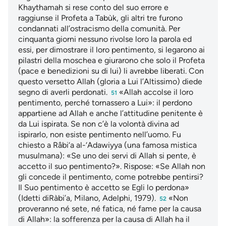
Khaythamah si rese conto del suo errore e
raggiunse il Profeta a Tabùk, gli altri tre furono
condannati all’ostracismo della comunità. Per
cinquanta giorni nessuno rivolse loro la parola ed
essi, per dimostrare il loro pentimento, si legarono ai
pilastri della moschea e giurarono che solo il Profeta
(pace e benedizioni su di lui) li avrebbe liberati. Con
questo versetto Allah (gloria a Lui l’Altissimo) diede
segno di averli perdonati.
«Allah accolse il loro
51
pentimento, perché tornassero a Lui»: il perdono
appartiene ad Allah e anche l’attitudine penitente è
da Lui ispirata. Se non c’è la volontà divina ad
ispirarlo, non esiste pentimento nell’uomo. Fu
chiesto a Râbi‘a al-‘Adawiyya (una famosa mistica
musulmana): «Se uno dei servi di Allah si pente, è
accetto il suo pentimento?». Rispose: «Se Allah non
gli concede il pentimento, come potrebbe pentirsi?
Il Suo pentimento è accetto se Egli lo perdona»
(Idetti diRàbi’a, Milano, Adelphi, 1979).
«Non
52
proveranno né sete, né fatica, né fame per la causa
di Allah»: la sofferenza per la causa di Allah ha il