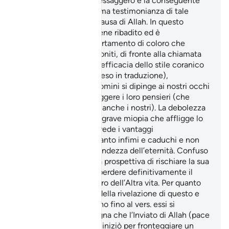
Creatore, per il Suo Messaggero e la conseguente
disponibilità alla massima testimonianza di tale
amore: la lotta per la Causa di Allah. In questo
versetto il concetto viene ribadito ed è
stigmatizzato il comportamento di coloro che
esitano, immobili e attoniti, di fronte alla chiamata
del jihâd. Nella grande efficacia dello stile coranico
(tanto indegnamente reso in traduzione),
l’esitazione di questi uomini si dipinge ai nostri occhi
e ci sembra di poter leggere i loro pensieri (che
purtroppo sono spesso anche i nostri). La debolezza
della fede è come una grave miopia che affligge lo
spirito dell’uomo: egli vede i vantaggi
dell’immediato, per quanto infimi e caduchi e non
riesce a scorgere la grandezza dell’eternità. Confuso
e smarrito di fronte alla prospettiva di rischiare la sua
vita terrena, rischia di perdere definitivamente il
bene perfetto e duraturo dell’Altra vita. Per quanto
riguarda le condizioni della rivelazione di questo e
dei versetti che seguono fino al vers. essi si
riferiscono alla campagna che l’Inviato di Allah (pace
e benedizioni su di lui) iniziò per fronteggiare un