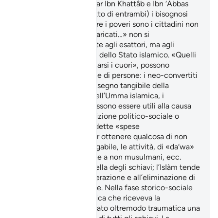
islamico. Secondo ‘Umar Ibn Khattâb e Ibn ‘Abbas
(che Allah sia soddisfatto di entrambi) i bisognosi
sono musulmani, mentre i poveri sono i cittadini non
musulmani. «Quelli incaricati…» non si
riferisce particolarmente agli esattori, ma agli
stipendi dei dipendenti dello Stato islamico. «Quelli
di cui bisogna conquistarsi i cuori», possono
essere diverse categorie di persone: i neo-convertiti
ai quali è bene dare un segno tangibile della
solidarietà all’interno dell’Umma islamica, i
non musulmani che possono essere utili alla causa
islamica per la loro posizione politico-sociale o
professionale, le cosiddette «spese
segrete» effettuate per ottenere qualcosa di non
immediatamente divulgabile, le attività, di «da‘wa»
(appello all’Islâm) rivolte a non musulmani, ecc.
Un’altra categoria è quella degli schiavi; l’IsIàm tende
alla loro progressiva liberazione e all’eliminazione di
questa triste condizione. Nella fase storico-sociale
della società pre-islamica che riceveva la
Rivelazione, sarebbe stato oltremodo traumatica una