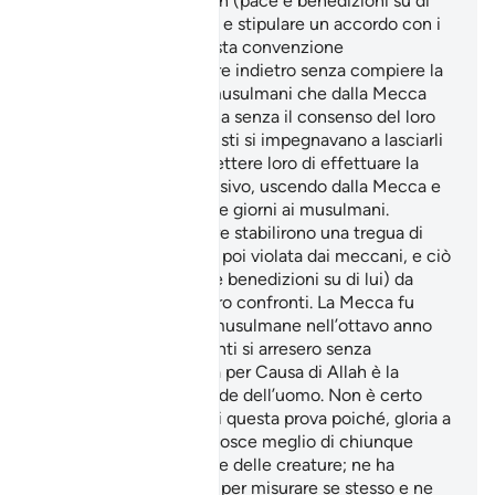
sangue, l’Inviato di Allah (pace e benedizioni su di
lui) accettò di fermarsi e stipulare un accordo con i
Quraysh. In base a questa convenzione
egli accettava di tornare indietro senza compiere la
‘Umra e di restituire i musulmani che dalla Mecca
fossero fuggiti a Medina senza il consenso del loro
clan. In cambio i politeisti si impegnavano a lasciarli
andare in pace e permettere loro di effettuare la
‘Umra nell’anno successivo, uscendo dalla Mecca e
lasciando la città per tre giorni ai musulmani.
Entrambe le parti inoltre stabilirono una tregua di
dieci anni. La tregua fu poi violata dai meccani, e ciò
liberò il Profeta (pace e benedizioni su di lui) da
qualsiasi obbligo nei loro confronti. La Mecca fu
investita dalle truppe musulmane nell’ottavo anno
dall’Egira, e i suoi abitanti si arresero senza
combattere.
La lotta per Causa di Allah è la
10
massima prova della fede dell’uomo. Non è certo
Allah che ha bisogno di questa prova poiché, gloria a
Lui l’Altissimo, Egli conosce meglio di chiunque
quello che c’è nel cuore delle creature; ne ha
bisogno invece l’uomo per misurare se stesso e ne