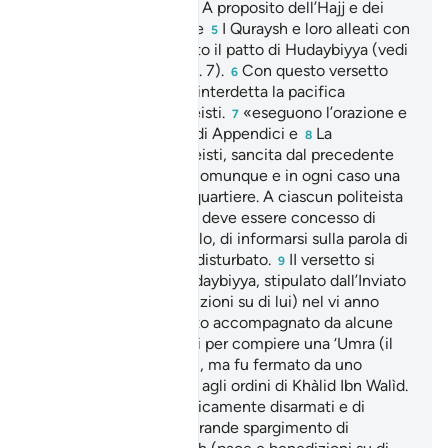
disse: «L’Hajj è ‘Arafâ». A proposito dell’Hajj e dei
suoi riti vedi Appendice
I Quraysh e loro alleati con
5
i quali era stato stipulato il patto di Hudaybiyya (vedi
nota al successivo vers. 7).
Con questo versetto
6
viene definitivamente interdetta la pacifica
convivenza con i politeisti.
«eseguono l’orazione e
7
pagano la decima»: vedi Appendici e
La
8
dissociazione dai politeisti, sancita dal precedente
vers. non presuppone comunque e in ogni caso una
lotta spietata e senza quartiere. A ciascun politeista
che ne faccia richiesta deve essere concesso di
godere del diritto di asilo, di informarsi sulla parola di
Allah e di andarsene indisturbato.
II versetto si
9
riferisce al patto di Hudaybiyya, stipulato dall’Inviato
di Allah (pace e benedizioni su di lui) nel vi anno
dall’Egira. Egli era partito accompagnato da alcune
centinaia di musulmani per compiere una ‘Umra (il
piccolo pellegrinaggio), ma fu fermato da uno
squadrone di cavalleria agli ordini di Khàlid Ibn Walìd.
I musulmani erano praticamente disarmati e di
fronte al rischio di un grande spargimento di