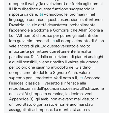
recepire il wahy (la rivelazione) e riferirla agli uomini.
Il Libro ribadisce questa funzione suggerendo la
risposta da dare.
«chiudono le loro mani»: nel
29
linguaggio coranico, questa espressione sottintende
l’avarizia.
«le città devastate»: probabilmente
30
l’accenno è a Sodoma e Gomorra, che Allah (gloria a
Lui l’Altissimo) distrusse per punire gli abitanti dei
loro gravissimi peccati.
«il compiacimento di Allah
31
vale ancora di più…»: questo versetto è molto
importante per intuire correttamente la realtà
paradisiaca. Di là dalla descrizione di piaceri analoghi
a quelli sensibili, viene ribadito il valore più grande
per coloro che saranno introdotti nel Giardino: il
compiacimento del loro Signore Allah, valore
supremo per il credente. Vedi nota a II,
Secondo
32
l’esegesi classica, il versetto si riferisce alla
recrudescenza dell’ipocrisia successiva all’istituzione
della zakât (l’imposta coranica, la decima, vedi
Appendice 3); gli arabi non avevano mai vissuto in
un loro Stato organizzato e non erano mai stati
assoggettati ad imposte. La mentalità araba si