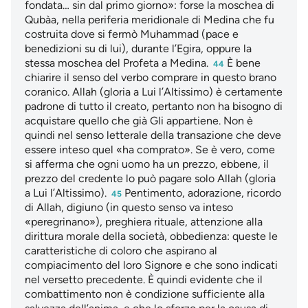
fondata… sin dal primo giorno»: forse la moschea di
Qubàa, nella periferia meridionale di Medina che fu
costruita dove si fermò Muhammad (pace e
benedizioni su di lui), durante l’Egira, oppure la
stessa moschea del Profeta a Medina.
È bene
44
chiarire il senso del verbo comprare in questo brano
coranico. Allah (gloria a Lui l’Altissimo) è certamente
padrone di tutto il creato, pertanto non ha bisogno di
acquistare quello che già Gli appartiene. Non è
quindi nel senso letterale della transazione che deve
essere inteso quel «ha comprato». Se è vero, come
si afferma che ogni uomo ha un prezzo, ebbene, il
prezzo del credente lo può pagare solo Allah (gloria
a Lui l’Altissimo).
Pentimento, adorazione, ricordo
45
di Allah, digiuno (in questo senso va inteso
«peregrinano»), preghiera rituale, attenzione alla
dirittura morale della società, obbedienza: queste le
caratteristiche di coloro che aspirano al
compiacimento del loro Signore e che sono indicati
nel versetto precedente. È quindi evidente che il
combattimento non è condizione sufficiente alla