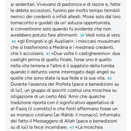
ai sedentari. Vivevano di pastorizia e di razzie e, fatte
le debite eccezioni, furono per molto tempo temibili
nemici dei credenti o infidi alleati. Mossi solo dal loro
tornaconto e guidati da un’ astuzia opportunista,
si convertirono solo quando fu evidente che non
avrebbero potuto fare altrimenti.
Vedi nota al vers.
39
«gli Emigrati e gli Ausiliari»: i meccani musulmani
40
che si trasferirono a Medina e i medinesi credenti,
che li accolsero.
«Due volte li castigheremo»: due
41
castighi prima di quello finale, forse uno è quello
nella vita terrena e l’altro è il supplizio della tomba
quando il defunto viene interrogato dagli angeli su
quelle che sono state la sua fede e la sua vita.
42
Durante l’assenza del Profeta (pace e benedizioni su
di lui), un gruppo di ipocriti costruì una moschea su
istigazione di un certo Abû ‘Amir che qualche
tradizione riporta con il significativo appellativo di
al-Fasiq (il corrotto) e che fonti affermano fosse un
ex monaco cristiano (ar-Ràhib: il monaco). Informato
del fatto il Messaggero di Allah (pace e benedizioni
su di lui) la fece incendiare.
«La moschea
43