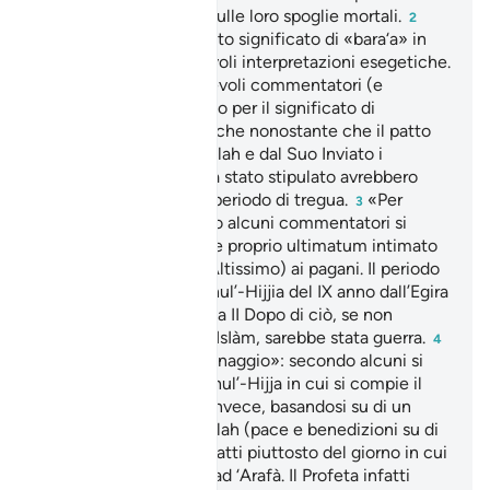
interdice la preghiera sulle loro spoglie mortali.
2
Abbiamo ritenuto questo significato di «bara‘a» in
base ad alcune autorevoli interpretazioni esegetiche.
Altri, altrettanto autorevoli commentatori (e
traduttori) hanno optato per il significato di
«Immunità» nel senso che nonostante che il patto
fosse denunciato da Allah e dal Suo Inviato i
politeisti con i quali era stato stipulato avrebbero
goduto di un ulteriore periodo di tregua.
«Per
3
quattro mesi»: secondo alcuni commentatori si
tratterebbe di un vero e proprio ultimatum intimato
da Allah (gloria a Lui l’Altissimo) ai pagani. Il periodo
sarebbe iniziato il di Dhul’-Hijjia del IX anno dall’Egira
per terminare il di Rabi’a II Dopo di ciò, se non
avessero abbracciato l’IsIàm, sarebbe stata guerra.
4
«nel giorno del Pellegrinaggio»: secondo alcuni si
tratta del x giorno di Dhul’-Hijja in cui si compie il
sacrificio a Mina, altri invece, basandosi su di un
hadith dell’Inviato di Allah (pace e benedizioni su di
lui) affermano che si tratti piuttosto del giorno in cui
i pellegrini stazionano ad ‘Arafà. Il Profeta infatti