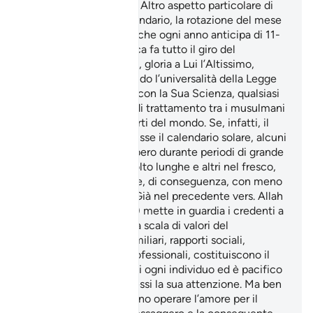
essere nella «legalità». Altro aspetto particolare di
questa riforma del calendario, la rotazione del mese
del digiuno, Ramadan, che ogni anno anticipa di 11-
giorni e che in anni circa fa tutto il giro del
calendario solare. Allah, gloria a Lui l’Altissimo,
volendo e programmando l’universalità della Legge
coranica ha eliminato, con la Sua Scienza, qualsiasi
possibilità di disparità di trattamento tra i musulmani
dimoranti in diverse parti del mondo. Se, infatti, il
mese del digiuno seguisse il calendario solare, alcuni
credenti lo assolverebbero durante periodi di grande
calore e di giornate molto lunghe e altri nel fresco,
con poche ore di luce e, di conseguenza, con meno
impegno e merito.
Già nel precedente vers. Allah
20
(gloria a Lui l’Altissimo) mette in guardia i credenti a
proposito della corretta scala di valori del
musulmano. Affetti familiari, rapporti sociali,
interessi materiali e professionali, costituiscono il
quadro di riferimento di ogni individuo ed è pacifico
che l’uomo rivolga ad essi la sua attenzione. Ma ben
al di sopra di essi, devono operare l’amore per il