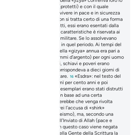
islamico. Il pagamento della «jizya» conferiva loro lo
status di «dhim- mìy» (protetti) e con il quale
ottenevano il diritto di vivere in pace e in sicurezza
nello Stato islamico. Non si tratta certo di una forma
di discriminazione, infatti, essi erano esentati dalla
decima, che per le sud caratteristiche è riservata ai
credenti, e dal servizio militare. Se lo assolvevano
non pagavano il tributo in quel periodo. Ai tempi del
Profeta, l’ammontare della «gizya» annua era pari a
dieci dirham (circa grammi d’argento) per ogni uomo
adulto (donne, bambini, schiavi e poveri erano
comunque esenti) e corrispondeva a dieci giorni di
mantenimento alimentare.
«Esdra»: nel testo del
16
Corano Uzayr, che dormì per cento anni e poi
ripristinò la Bibbia i cui esemplari erano stati distrutti
da Nabucodonosor.
In base ad una certa
17
interpretazione, sembrerebbe che venga rivolta
anche a cristiani ed ebrei l’accusa di «shirk»
(associazionismo, politeismo), ma, secondo una
spiegazione risalente all’Inviato di Allah (pace e
benedizioni su di lui), in questo caso viene negata
alle autorità religiose della Gente della Scrittura la