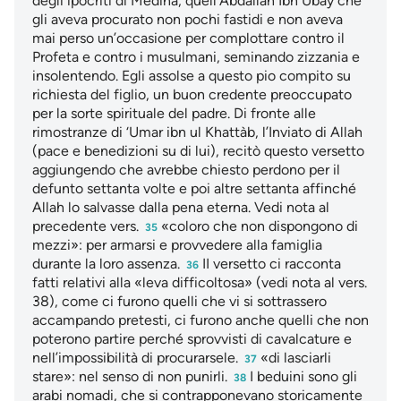
degli ipocriti di Medina, quell’Abdallah Ibn Ubay che
gli aveva procurato non pochi fastidi e non aveva
mai perso un’occasione per complottare contro il
Profeta e contro i musulmani, seminando zizzania e
insolentendo. Egli assolse a questo pio compito su
richiesta del figlio, un buon credente preoccupato
per la sorte spirituale del padre. Di fronte alle
rimostranze di ‘Umar ibn ul Khattàb, l’Inviato di Allah
(pace e benedizioni su di lui), recitò questo versetto
aggiungendo che avrebbe chiesto perdono per il
defunto settanta volte e poi altre settanta affinché
Allah lo salvasse dalla pena eterna. Vedi nota al
precedente vers.
«coloro che non dispongono di
35
mezzi»: per armarsi e provvedere alla famiglia
durante la loro assenza.
II versetto ci racconta
36
fatti relativi alla «leva difficoltosa» (vedi nota al vers.
38), come ci furono quelli che vi si sottrassero
accampando pretesti, ci furono anche quelli che non
poterono partire perché sprovvisti di cavalcature e
nell’impossibilità di procurarsele.
«di lasciarli
37
stare»: nel senso di non punirli.
I beduini sono gli
38
arabi nomadi, che si contrapponevano storicamente