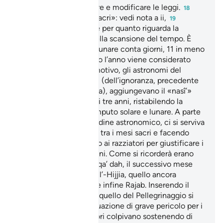
possibilità di promulgare e modificare le leggi.
18
«Quattro di loro sono sacri»: vedi nota a ii,
19
Versetto fondamentale per quanto riguarda la
definizione islamica della scansione del tempo. È
noto che il calendario lunare conta giorni, 11 in meno
di quello solare (quando l’anno viene considerato
bisestile). Per questo motivo, gli astronomi del
tempo della «jahiliyya» (dell’ignoranza, precedente
alla rivelazione coranica), aggiungevano il «nasî’»
(mese intercalare) ogni tre anni, ristabilendo la
corrispondenza tra computo solare e lunare. A parte
le preoccupazioni di ordine astronomico, ci si serviva
del «nasî’» inserendolo tra i mesi sacri e facendo
sì che fosse da pretesto ai razziatori per giustificare i
loro attacchi ai pellegrini. Come si ricorderà erano
considerati sacri Dhul’ qa’ dah, il successivo mese
del Pellegrinaggio, Dhul’-Hijjia, quello ancora
seguente Mu- harram e infine Rajab. Inserendo il
mese intercalare dopo quello del Pellegrinaggio si
veniva a creare una situazione di grave pericolo per i
pellegrini che i razziatori colpivano sostenendo di