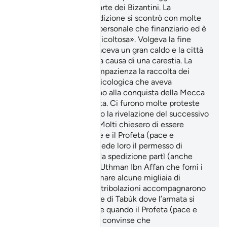
supposto attacco da parte dei Bizantini. La
preparazione della spedizione si scontrò con molte
difficoltà sia di ordine personale che finanziario ed è
nota come «la leva difficoltosa». Volgeva la fine
dell’estate, a Medina faceva un gran caldo e la città
era ridotta allo stremo a causa di una carestia. La
gente attendeva con impazienza la raccolta dei
datteri e la tensione psicologica che aveva
sostenuto i credenti fino alla conquista della Mecca
era notevolmente calata. Ci furono molte proteste
più o meno palesi e solo la rivelazione del successivo
vers. ne ebbe ragione. Molti chiesero di essere
esentati dal partecipare e il Profeta (pace e
benedizioni su di lui) diede loro il permesso di
restare. Quando infine la spedizione partì (anche
grazie al futuro califfo Uthman Ibn Affan che fornì i
mezzi finanziari per armare alcune migliaia di
combattenti), calura e tribolazioni accompagnarono
i credenti fino alla fonte di Tabùk dove l’armata si
attestò per poi ripiegare quando il Profeta (pace e
benedizioni su di lui) si convinse che