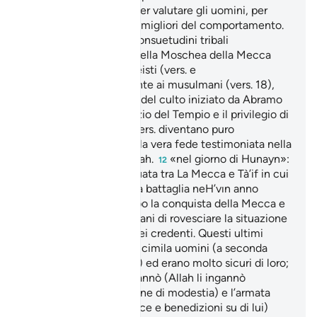
ha bisogno la società per valutare gli uomini, per
identificare gli esempi migliori del comportamento.
Altri duri colpi alle consuetudini tribali
11
preislamiche. La cura della Moschea della Mecca
viene sottratta ai politeisti (vers. e
attribuita esclusivamente ai musulmani (vers. 18),
ristabilendo la purezza del culto iniziato da Abramo
(pace su di lui). Il servizio del Tempio e il privilegio di
dissetare i pellegrini (vers. diventano puro
formalismo di fronte alla vera fede testimoniata nella
lotta per la causa di Allah.
«nel giorno di Hunayn»:
12
Hunayn è una valle situata tra La Mecca e Tà’if in cui
ebbe luogo una famosa battaglia neH’vın anno
dall’Egira. Avvenne dopo la conquista della Mecca e
fu un tentativo dei pagani di rovesciare la situazione
che volgeva a favore dei credenti. Questi ultimi
erano tra i dieci e i sedicimila uomini (a seconda
delle diverse tradizioni) ed erano molto sicuri di loro;
questa sicurezza li ingannò (Allah li ingannò
e impartì loro una lezione di modestia) e l’armata
dell’Inviato di Allah (pace e benedizioni su di lui)