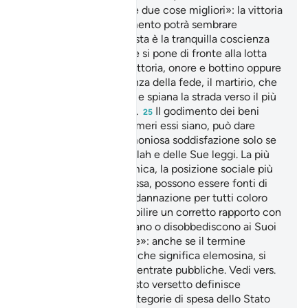
donne bizantine.
«le due cose migliori»: la vittoria
24
o il martirio. Il ragionamento potrà sembrare
iperbolico, eppure questa è la tranquilla coscienza
con la quale il credente si pone di fronte alla lotta
per la causa di Allah. Vittoria, onore e bottino oppure
la suprema testimonianza della fede, il martirio, che
cancella tutte le colpe e spiana la strada verso il più
alto livello del Paradiso.
II godimento dei beni
25
terreni, per quanto effimeri essi siano, può dare
momenti di reale e armoniosa soddisfazione solo se
vissuto nel timore di Allah e delle Sue leggi. La più
grande fortuna economica, la posizione sociale più
elevata, la famiglia stessa, possono essere fonti di
tormenti indicibili e di dannazione per tutti coloro
che non tendono a stabilire un corretto rapporto con
il loro Creatore e ignorano o disobbediscono ai Suoi
precetti.
«elemosine»: anche se il termine
26
utilizzato è «sadaqàt», che significa elemosina, si
intendono piuttosto le entrate pubbliche. Vedi vers.
e nota relativa.
Questo versetto definisce
27
esattamente le otto categorie di spesa dello Stato