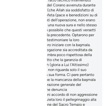
note l’attribuisce ad un fatto tecnico intervenuto
durante la trascrizione del Corano avvenuta durante
il Califfato di Abù Bakr (che Allah sia soddisfatto di
lui). I Compagni del Profeta (pace e benedizioni su di
lui) che furono incaricati dell’operazione, non erano
certi che si trattasse di una nuova sura e nello stesso
tempo non sembrò loro possibile che questi versetti
facessero parte di quella precedente. Optarono per
la separazione ma, per testimoniare la loro
perplessità, non la fecero iniziare con la başmala.
Nonostante questa spiegazione sia accreditata da
numerosi esegeti, ci sembra poco rispettosa della
realtà coranica e del fatto che la garanzia di
preservazione che Allah (gloria a Lui l’Altissimo)
conferisce al Suo Libro non riguarda solo il suo
contenuto ma anche la sua forma. Ci pare pertanto
più corretto ritenere che la mancanza della başmala
sia relativa alla considerazione generale del
contenuto della sura che denuncia
inequivocabilmente ogni accordo di non aggressione
stipulato con i pagani, vieta loro il pellegrinaggio alla
Mecca, la frequentazione del Sacro Tempio e