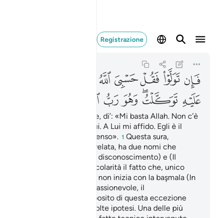
فان تولوا فقل حسبي الله 
Registrazione
At-Tawbah
9:129
9:129
ﲫ
ﲬ
ﲭ
ﲮ
ﲯ
ﲰ
ﲱ
ﲲ
ﲳﲴ
ﲵ
ﲶﲷ
ﲸ
ﲹ
ﲺ
ﲻ
ﲼ
Se poi volgono le spalle, di’: «Mi basta Allah. Non c’è
altro dio all’infuori di Lui. A Lui mi affido. Egli è il
Signore del Trono immenso».
Questa sura,
1
penultima ad essere rivelata, ha due nomi che
derivano dai versetti (Il disconoscimento) e (Il
pentimento). Sua particolarità il fatto che, unico
caso in tutto il Corano, non inizia con la başmala (In
nome di Allah, il Compassionevole, il
Misericordioso). A proposito di questa eccezione
sono state avanzate molte ipotesi. Una delle più