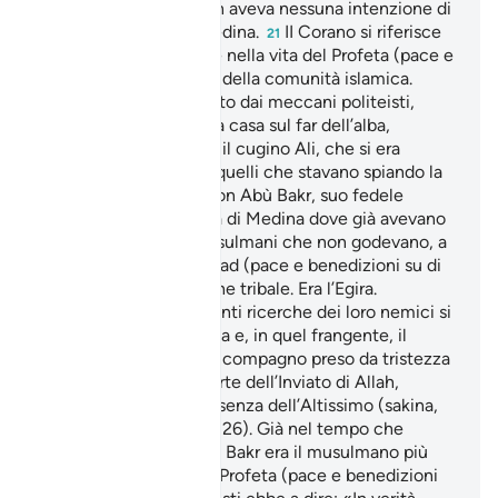
l’esercito imperiale non aveva nessuna intenzione di
attaccare l’Arabia e Medina.
II Corano si riferisce
21
ad un episodio cruciale nella vita del Profeta (pace e
benedizioni su di lui) e della comunità islamica.
Osteggiato e minacciato dai meccani politeisti,
l’Inviato di Allah uscì da casa sul far dell’alba,
lasciando nel suo letto il cugino Ali, che si era
prestato ad ingannare quelli che stavano spiando la
sua casa. Si incontrò con Abù Bakr, suo fedele
amico, e partì alla volta di Medina dove già avevano
trovato rifugio altri musulmani che non godevano, a
differenza di Muhammad (pace e benedizioni su di
lui), di alcuna protezione tribale. Era l’Egira.
Per sfuggire alle pressanti ricerche dei loro nemici si
rifugiarono in una grotta e, in quel frangente, il
Profeta rassicurò il suo compagno preso da tristezza
e scoramento per la sorte dell’Inviato di Allah,
rammentandogli la presenza dell’Altissimo (sakina,
vedi sopra nota al vers. 26). Già nel tempo che
precedette l’Egira, Abù Bakr era il musulmano più
intimamente legato al Profeta (pace e benedizioni