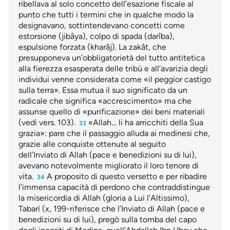
ribellava al solo concetto dell’esazione fiscale al
punto che tutti i termini che in qualche modo la
designavano, sottintendevano concetti come
estorsione (jibâya), colpo di spada (darîba),
espulsione forzata (kharâj). La zakât, che
presupponeva un’obbligatorietà del tutto antitetica
alla fierezza esasperata delle tribù e all’avarizia degli
individui venne considerata come «il peggior castigo
sulla terra». Essa mutua il suo significato da un
radicale che significa «accrescimento» ma che
assunse quello di «purificazione» dei beni materiali
(vedi vers. 103).
«Allah… li ha arricchiti della Sua
33
grazia»: pare che il passaggio alluda ai medinesi che,
grazie alle conquiste ottenute al seguito
dell’Inviato di Allah (pace e benedizioni su di lui),
avevano notevolmente migliorato il loro tenore di
vita.
A proposito di questo versetto e per ribadire
34
l’immensa capacità di perdono che contraddistingue
la misericordia di Allah (gloria a Lui l’Altissimo),
Tabarì (x, 199-riferisce che l’Inviato di Allah (pace e
benedizioni su di lui), pregò sulla tomba del capo