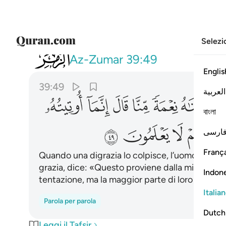
Selezi
039
فاذا مس الانسان ضر دعانا ثم اذا خولنا
Az-Zumar
39:49
Englis
39:49
العربية
ﱔ
ﱕ
ﱖ
ﱗ
ﱘ
ﱙ
বাংলা
ﱢ
ﱣ
ﱤ
ارسی
França
Quando una digrazia lo colpisce, l’uomo Ci inv
grazia, dice: «Questo proviene dalla mia scien
Indon
tentazione, ma la maggior parte di loro non lo s
Italia
Parola per parola
Dutch
Leggi il Tafsir