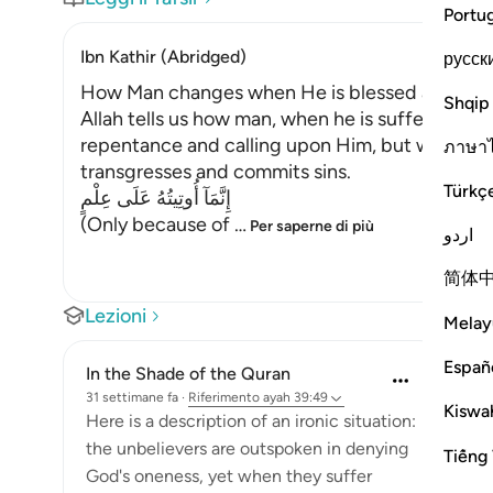
Portu
Ibn Kathir (Abridged)
русск
How Man changes when He is blessed after su
Shqip
Allah tells us how man, when he is suffering fro
repentance and calling upon Him, but when He 
ภาษา
transgresses and commits sins.
Türkç
إِنَّمَآ أُوتِيتُهُ عَلَى عِلْمٍ
(Only because of
…
Per saperne di più
اردو
简体
Lezioni
Melay
Españ
In the Shade of the Quran
31 settimane fa
·
Riferimento
ayah 39:49
Kiswah
Here is a description of an ironic situation:
the unbelievers are outspoken in denying
Tiếng 
God's oneness, yet when they suffer