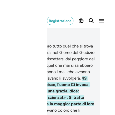
Registrazione
ggere nel contesto
itolo 39, Pagina 464, Juz 24
.
Se gli ingiusti possedessero tutto quel che si trova
la terra, e altrettanto ancora, nel Giorno del Giudizio
 esiterebbero a darlo per riscattarsi dal peggiore dei
tighi. Allah mostrerà loro quel che mai si sarebbero
ettati,
48
.
e si manifesteranno i mali che avranno
messo e ciò di cui si burlavano li avvolgerà.
49
.
ando una digrazia lo colpisce, l’uomo Ci invoca.
i, quando gli concediamo una grazia, dice:
uesto proviene dalla mia scienza!» . Si tratta
vece di una tentazione, ma la maggior parte di loro
 lo sa.
50
.
È quel che dicevano coloro che li