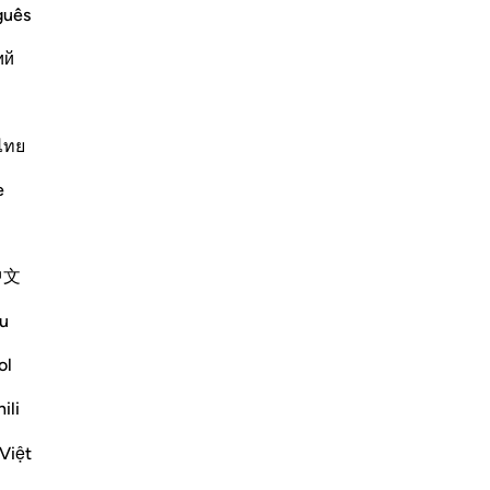
pr
guês
col
ий
sta
av
ffering Harm
m harm, prays to Allah, turning to Him in
all
makes things easy for him, he
a c
ไทย
co
e
-
Ha
Ap
Altri Tafsir
中文
Non
Riflessi
u
ol
Sana Hamdan
3 anni fa
·
Riferimento
ayah 20:114, 39:49, 96:5
ili
In this ayah, we see the importance of
thanking and reaching out to Allah (SWT)
Việt
during hardship, but most importantly the