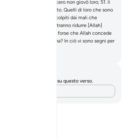
ecedettero, ma ciò che fecero non giovò loro;
51
.
li
pì il male che avevano fatto. Quelli di loro che sono
ti ingiusti presto saranno colpiti dai mali che
ranno commesso e non potranno ridurre [Allah]
’impotenza.
52
.
Non sanno forse che Allah concede
hi vuole e a chi vuole lesina? In ciò vi sono segni per
loro che credono.
mza Roberto Piccardo
punti e riflessioni
 hai appunti o riflessioni su questo verso.
Cattura i tuoi pensieri…