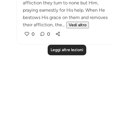
affliction they turn to none but Him,
praying earnestly for His help. When He
bestows His grace on them and removes
their affliction, the...
Vedi altro
0
0
Leggi altre lezioni
Notes
placeholders
close