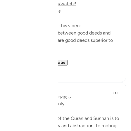
https://m.youtube.com/watch?
v=e2SDWlXln9Y&t=34s
Questions answered in this video:
-What is the similarity between good deeds and
children? In what way are good deeds superior to
having children?
-Why does the ...
Vedi altro
7
1
Salah Soltan
8 anni fa
·
Riferimento
ayah 18:1-110
Applicable Research Only
The general approach of the Quran and Sunnah is to
move away from theory and abstraction, to rooting