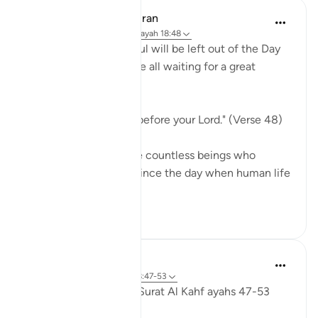
In the Shade of the Quran
31 settimane fa
·
Riferimento
ayah 18:48
Indeed, not a single soul will be left out of the Day
of Judgement. They are all waiting for a great
moment:
"They will be lined up before your Lord." (Verse 48)
Every single one, those countless beings who
walked on earth ever since the day when human life
...
Vedi altro
0
0
Fadel Soliman
6 anni fa
·
Riferimento
ayah 18:47-53
Taddabor (pondering) Surat Al Kahf ayahs 47-53