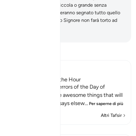
lascia passare azione piccola o grande senza
computarla?». E vi troveranno segnato tutto quello
che avranno fatto. Il tuo Signore non farà torto ad
alcuno.
-
Hamza Roberto Piccardo
Leggi il Tafsir
Ibn Kathir (Abridged)
The Major Terrors of the Hour
Allah tells us of the terrors of the Day of
Resurrection, and the awesome things that will
come to pass, as He says elsew
…
Per saperne di più
Altri Tafsir
Lezioni