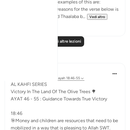
and application. Some examples of this are:
1. One of the reported reasons for the verse below is
that Maaz bin Jabal and Thaalaba b...
Vedi altro
9
2
Leggi altre lezioni
Riflessi
Syaari Ab Rahman
49 settimane fa
·
Riferimento
ayah 18:46-55
AL KAHFI SERIES
Victory In The Land Of The Olive Trees 🌳
AYAT 46 - 55 : Guidance Towards True Victory
18:46
🎯Money and children are resources that need to be
mobilized in a way that is pleasing to Allah SWT.