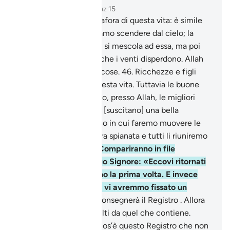
Capitolo 18, Pagina 299, Juz 15
45
.
Proponi loro la metafora di questa vita: è simile
ad un’acqua che facciamo scendere dal cielo; la
vegetazione della terra si mescola ad essa, ma poi
diventa secca stoppia che i venti disperdono. Allah
ha potenza su tutte le cose.
46
.
Ricchezze e figli
sono l’ornamento di questa vita. Tuttavia le buone
tracce che restano sono, presso Allah, le migliori
quanto a ricompensa e [suscitano] una bella
speranza.
47
.
Nel Giorno in cui faremo muovere le
montagne vedrai la terra spianata e tutti li riuniremo
senza eccezione.
48
.
Compariranno in file
schierate davanti al tuo Signore: «Eccovi ritornati
a Noi come vi creammo la prima volta. E invece
pretendevate che mai vi avremmo fissato un
termine?».
49
.
E vi si consegnerà il Registro . Allora
vedrai gli empi, sconvolti da quel che contiene.
Diranno: «Guai a noi! Cos’è questo Registro che non