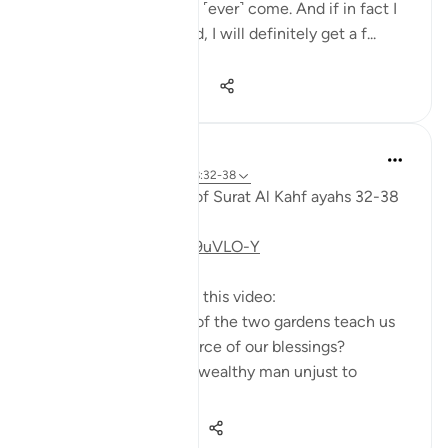
do I think the Hour will ˹ever˺ come. And if in fact I
am returned to my Lord, I will definitely get a f...
Vedi altro
28
3
222
Fadel Soliman
6 anni fa
·
Riferimento
ayah 18:32-38
Taddabor (pondering) of Surat Al Kahf ayahs 32-38
https://youtu.be/CDl39uVLO-Y
Questions answered in this video:
- What does the story of the two gardens teach us
about the ultimate source of our blessings?
- In what way was the wealthy man unjust to
himse...
Vedi altro
2
0
251