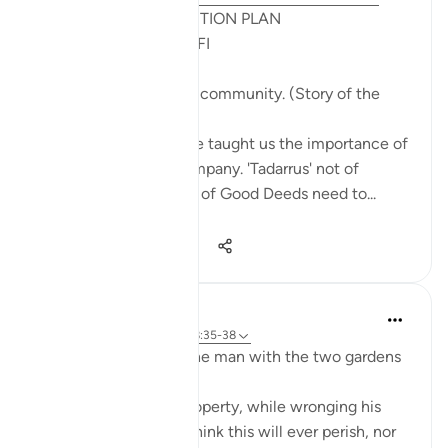
POST RAMADHAN ACTION PLAN
4 Deeds From AL KAHFI
1. Tie your heart to the community. (Story of the
youths of the Cave)
The youths of the Cave taught us the importance of
keeping with good company. 'Tadarrus' not of
recitation but Tadarrus of Good Deeds need to...
Vedi altro
15
4
373
J Yousef
3 anni fa
·
Riferimento
ayah 18:35-38
Some reflections on the man with the two gardens
'And he entered his property, while wronging his
soul, saying, 'I do not think this will ever perish, nor