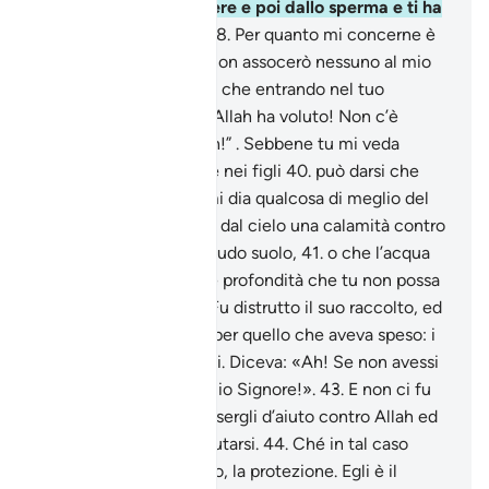
Che ti creò dalla polvere e poi dallo sperma e ti ha
dato forma d’uomo?
38
.
Per quanto mi concerne è
Allah il mio Signore e non assocerò nessuno al mio
Signore.
39
.
Conveniva che entrando nel tuo
giardino dicessi: “Così Allah ha voluto! Non c’è
potenza se non in Allah!” . Sebbene tu mi veda
inferiore a te nei beni e nei figli
40
.
può darsi che
presto il mio Signore mi dia qualcosa di meglio del
tuo giardino e che invii dal cielo una calamità contro
di esso riducendolo a nudo suolo,
41
.
o che l’acqua
che irriga scenda a tale profondità che tu non possa
più raggiungerla».
42
.
Fu distrutto il suo raccolto, ed
egli si torceva le mani per quello che aveva speso: i
pergolati erano distrutti. Diceva: «Ah! Se non avessi
associato nessuno al mio Signore!».
43
.
E non ci fu
schiera che potesse essergli d’aiuto contro Allah ed
egli stesso non poté aiutarsi.
44
.
Ché in tal caso
[spetta] ad Allah, il Vero, la protezione. Egli è il