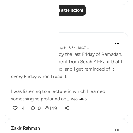
Leggi altre lezioni
Riflessi
Muniba Ansari
21 settimane fa
·
Riferimento
ayah 18:34, 18:37
SubhanAllah, it is already the last Friday of Ramadan.
I wanted to share a benefit from Surah Al-Kahf that I
learned 2 Ramadans ago, and I get reminded of it
every Friday when I read it.
I was listening to a lecture in which I learned
something so profound ab...
Vedi altro
14
0
149
Zakir Rahman