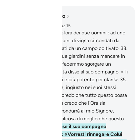
Leggere nel contesto
Capitolo 18, Pagina 298, Juz 15
32
.
Proponi loro la metafora dei due uomini : ad uno
di loro demmo due giardini di vigna circondati da
palme da datteri, separati da un campo coltivato.
33
.
Davano il loro frutto i due giardini senza mancare in
nulla e in mezzo a loro facemmo sgorgare un
ruscello.
34
.
Alla raccolta disse al suo compagno: «Ti
sono superiore per beni e più potente per clan!».
35
.
Entrò nel suo giardino e, ingiusto nei suoi stessi
confronti, disse: «Non credo che tutto questo possa
giammai perire;
36
.
non credo che l’Ora sia
imminente, e se mi si condurrà al mio Signore,
certamente troverò qualcosa di meglio che questo
giardino!».
37
.
Gli rispose il suo compagno
argomentando con lui: «Vorresti rinnegare Colui