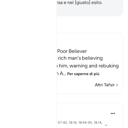
Migliore nella ricompensa e nel [giusto] esito.
-
Hamza Roberto Piccardo
Leggi il Tafsir
Ibn Kathir (Abridged)
The Response of the Poor Believer
Allah tells us how the rich man's believing
companion replied to him, warning and rebuking
him for his disbelief in A
…
Per saperne di più
Altri Tafsir
Lezioni
Syaari Ab Rahman
anno scorso
·
ayah 18:65-70, 18:37-40, 18:16, 18:94-95, 18:14,
Riferimento
18:10