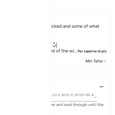
Leggi il Tafsir
Ibn Kathir (Abridged)
The Record of the Wicked and some of what
happens to Them
Allah says truly,
إِنَّ كِتَـبَ الْفُجَّارِ لَفِى سِجِّينٍ
(Nay! Truly, the Record of the wi
…
Per saperne di più
Altri Tafsir
Lezioni
Yasmin Mogahed
4 anni fa
·
ayah 69:32, 57:12, 2:3-5, 56:10-11, 20:125-126, 8
Riferimento
3:15
I ask you to bear with me and read through until the
end and really reflect: