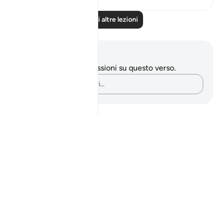
Leggi altre lezioni
Appunti e riflessioni
Non hai appunti o riflessioni su questo verso.
Cattura i tuoi pensieri…
Notes
placeholders
close