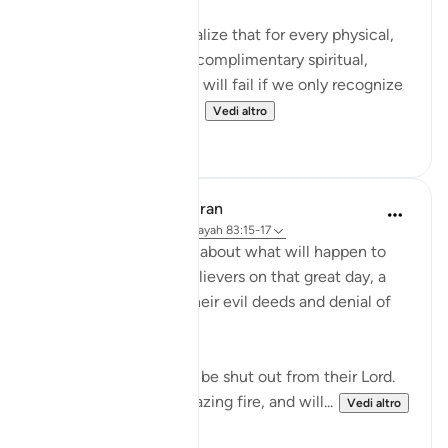
It's mind blowing to realize that for every physical,
seen reality, there is a complimentary spiritual,
unseen reality. And we will fail if we only recognize
the physical realities. ...
Vedi altro
106
14
In the Shade of the Quran
31 settimane fa
·
Riferimento
ayah 83:15-17
Here, we are told here about what will happen to
the transgressing unbelievers on that great day, a
destiny which befits their evil deeds and denial of
the truth:
"On that day they shall be shut out from their Lord.
They shall enter the blazing fire, and will...
Vedi altro
0
0