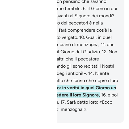
a pesare, truffano.
4
.
Non pensano che saranno
resuscitati,
5
.
in un Giorno terribile,
6
.
il Giorno in cui
le genti saranno ritte davanti al Signore dei mondi?
7
.
No, in verità il registro dei peccatori è nella
Segreta ;
8
.
e chi mai ti farà comprendere cos’è la
Segreta?
9
.
È uno scritto vergato.
10
.
Guai, in quel
Giorno, a coloro che tacciano di menzogna,
11
.
che
tacciano di menzogna il Giorno del Giudizio.
12
.
Non
lo taccia di menzogna altri che il peccatore
inveterato,
13
.
che, quando gli sono recitati i Nostri
versetti, dice: «Favole degli antichi!».
14
.
Niente
affatto: è piuttosto quello che fanno che copre i loro
cuori.
15
.
Niente affatto: in verità in quel Giorno un
velo li escluderà dal vedere il loro Signore,
16
.
e poi
cadranno nella Fornace.
17
.
Sarà detto loro: «Ecco
quello che tacciavate di menzogna!».
-
Hamza Roberto Piccardo