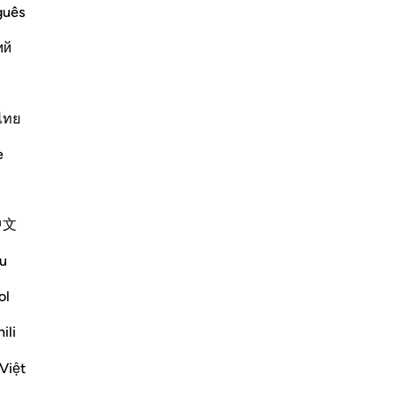
ar
guês
col
ий
del
alc
st Merciful.
pa
fat
ไทย
ters.
ent
e
كِيمُ
no
for
pat
Altri Tafsir
中文
l’
-
Ha
Riflessi
u
ol
Ap
J Yousef
Non
8 anni fa
·
ili
Riferimento
ayah 42:6, 12:64, 11:57, 34:21
pubblicato in
The 99 Names of Allah
Việt
Al-Ḥafīẓ comes from the root Ḥ-f-ẓ
which gives rise to meanings such as to