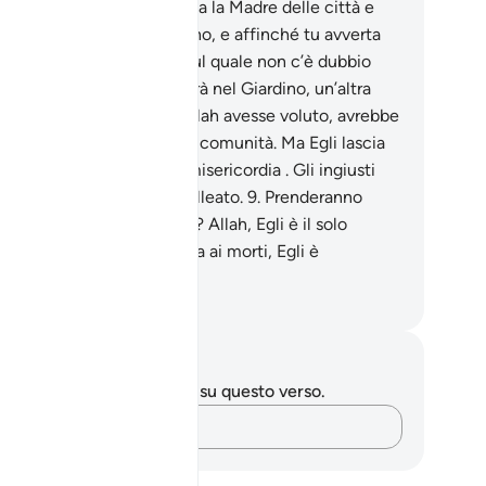
abo, affinché tu ammonisca la Madre delle città e
oro che [le abitano] attorno, e affinché tu avverta
 Giorno della Riunione , sul quale non c’è dubbio
uno: una parte [di loro] sarà nel Giardino, un’altra
rte nella Fiamma .
8
.
Se Allah avesse voluto, avrebbe
to [degli uomini] un’unica comunità. Ma Egli lascia
rare chi vuole nella Sua misericordia . Gli ingiusti
n avranno né patrono né alleato.
9
.
Prenderanno
se patroni all’infuori di Lui? Allah, Egli è il solo
rono. Colui Che ridà la vita ai morti, Egli è
Onnipotente.
mza Roberto Piccardo
punti e riflessioni
 hai appunti o riflessioni su questo verso.
Cattura i tuoi pensieri…