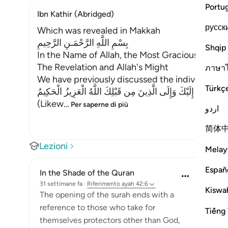
Portu
Ibn Kathir (Abridged)
русск
Which was revealed in Makkah
بِسْمِ اللَّهِ الرَّحْمَـنِ الرَّحِيمِ
Shqip
In the Name of Allah, the Most Gracious, the Mo
The Revelation and Allah's Might
ภาษา
We have previously discussed the individual let
Türkç
كَذَلِكَ يُوحِى إِلَيْكَ وَإِلَى الَّذِينَ مِن قَبْلِكَ اللَّهُ الْعَزِيزُ الْحَ
(Likew
…
Per saperne di più
اردو
简体
Lezioni
Melay
Españ
In the Shade of the Quran
31 settimane fa
·
Riferimento
ayah 42:6
Kiswah
The opening of the surah ends with a
reference to those who take for
Tiếng 
themselves protectors other than God,