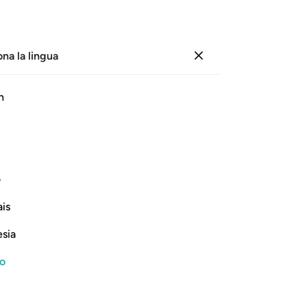
ona la lingua
Registrazione
Le
h
Cap
1
.
ﱷ
ﱶ
ﱵ
ﱴ
ﱳ
ﱲ
l’E
pr
ﱾ
ﱽ
nei
ی
l’A
is
uni
’infuori di Lui. Tu non sei
responsabile
1
Si
esia
son
Continua a leggere
Mi
no
pre
di 