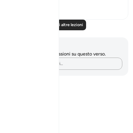
Vedi altro
0
0
Leggi altre lezioni
Appunti e riflessioni
Non hai appunti o riflessioni su questo verso.
Cattura i tuoi pensieri…
Notes
placeholders