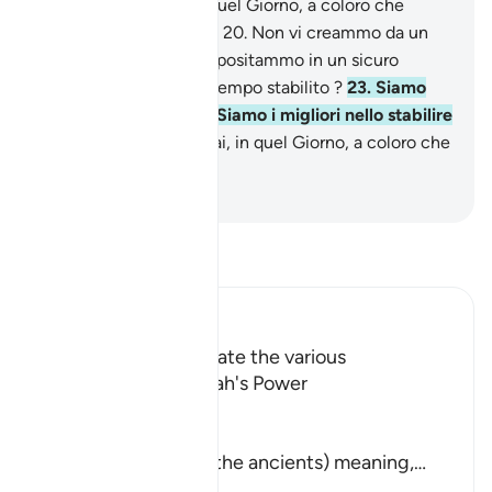
colpevoli.
19
.
Guai, in quel Giorno, a coloro che
tacciano di menzogna!
20
.
Non vi creammo da un
liquido vile ,
21
.
che depositammo in un sicuro
ricettacolo
22
.
per un tempo stabilito ?
23
.
Siamo
Noi che lo stabiliamo. Siamo i migliori nello stabilire
[tutte le cose].
24
.
Guai, in quel Giorno, a coloro che
tacciano di menzogna!
-
Hamza Roberto Piccardo
Leggi il Tafsir
Ibn Kathir (Abridged)
The Call to contemplate the various
Manifestations of Allah's Power
Allah says,
أَلَمْ نُهْلِكِ الاٌّوَّلِينَ
(Did We not destroy the ancients) meaning,
…