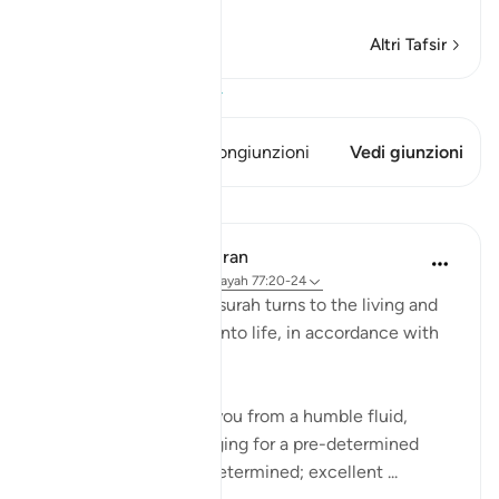
Per saperne di più
Altri Tafsir
Visualizza il Corano
Questo versetto ha 1 Congiunzioni
Vedi giunzioni
Lezioni
In the Shade of the Quran
31 settimane fa
·
Riferimento
ayah 77:20-24
The next round of the surah turns to the living and
how they are brought into life, in accordance with
elaborate planning:
Have We not created you from a humble fluid,
placing it in a safe lodging for a pre-determined
term? Thus have We determined; excellent ...