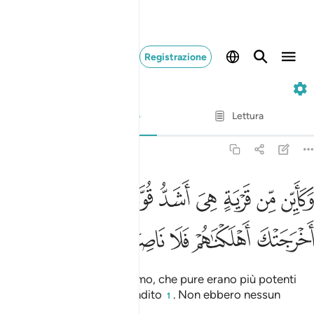
Registrazione
47. Muhammad
Versetto per versetto
Lettura
Traduzione
: Hamza Roberto Piccardo
47:13
ﱙ
ﱚ
ﱛ
ﱜ
ﱝ
ﱞ
ﱟ
ﱠ
ﱡ
كاين من قرية هي اشد قوة من قريتك التي اخرجتك اهلكناهم فلا ناصر له
َكَأَيِّن مِّن قَرْيَةٍ هِىَ أَشَدُّ قُوَّةًۭ مِّن قَرْيَتِكَ ٱلَّتِىٓ أَخْرَجَتْكَ أَهْلَكْنَـٰهُمْ فَلَا نَا
ﱢ
ﱣ
ﱤ
ﱥ
ﱦ
ﱧ
E quante città distruggemmo, che pure erano più potenti
della tua città che ti ha bandito
. Non ebbero nessun
1
soccorritore.