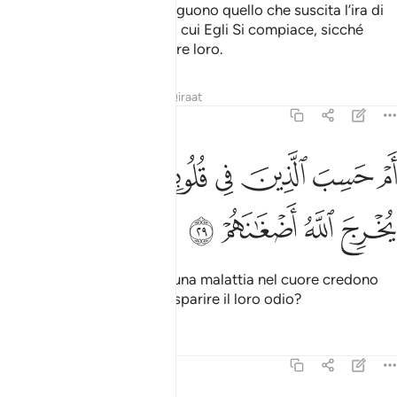
Ciò [avverrà] perché perseguono quello che suscita l’ira di
Allah e hanno in odio ciò di cui Egli Si compiace, sicché
[Allah] renderà vane le opere loro.
Tafsir
Lezioni
Riflessi
Qiraat
47:29
ﲽ
ﲾ
ﲿ
ﳀ
ﳁ
ﳂ
م حسب الذين في قلوبهم مرض ان لن يخرج الله اضغانهم ٢٩
ﳃ
ﳄ
َمْ حَسِبَ ٱلَّذِينَ فِى قُلُوبِهِم مَّرَضٌ أَن لَّن يُخْرِجَ ٱللَّهُ أَضْغَـٰنَهُمْ ٢٩
ﳅ
ﳆ
ﳇ
ﳈ
Oppure coloro che hanno una malattia nel cuore credono
che Allah non saprà far trasparire il loro odio?
Tafsir
Lezioni
Riflessi
47:30