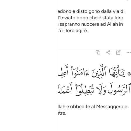
In verità coloro che non credono e distolgono dalla via di
Allah e si sono separati dall’Inviato dopo che è stata loro
resa evidente la guida, non sapranno nuocere ad Allah in
alcunché ed Egli vanificherà il loro agire.
Tafsir
Lezioni
Riflessi
47:33
ﱯ ﱰ
ﱱ
ﱲ
ﱳ
ﱴ
۞ ا ايها الذين امنوا اطيعوا الله واطيعوا الرسول ولا تبطلوا اعمالكم ٣٣
ﱵ
َـٰٓأَيُّهَا ٱلَّذِينَ ءَامَنُوٓا۟ أَطِيعُوا۟ ٱللَّهَ وَأَطِيعُوا۟ ٱلرَّسُولَ وَلَا تُبْطِلُوٓا۟ أَعْم
ﱶ
ﱷ
ﱸ
ﱹ
ﱺ
O credenti! Obbedite ad Allah e obbedite al Messaggero e
non vanificate le opere vostre.
Tafsir
Lezioni
Riflessi