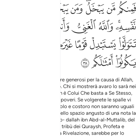
ﲵ
ﲶ
ﲷﲸ
ﲹ
ﲺ
ﲻ
ﲼ
ﲽ
ﲾﲿ
ﳀ
ﳁ
ﳂ
ﳃﳄ
ﳅ
ﳆ
ﳇ
ﳈ
ﳉ
ﳊ
ﳋ
ﳌ
ﳍ
ﳎ
Ecco, siete invitati ad essere generosi per la causa di Allah,
ma qualcuno di voi è avaro. Chi si mostrerà avaro lo sarà nei
confronti di se stesso. Allah è Colui Che basta a Se Stesso,
mentre siete voi ad essere poveri. Se volgerete le spalle vi
sostituirà con un altro popolo e costoro non saranno uguali
a voi
Voler tratteggiare nello spazio angusto di una nota la
1
figura di Muhammad ibn Ab- dallah ibn Abd-al-Muttalib, del
clan dei Banì Hashim, della tribù dei Quraysh, Profeta e
Inviato di Allah, sigillo della Rivelazione, sarebbe per lo