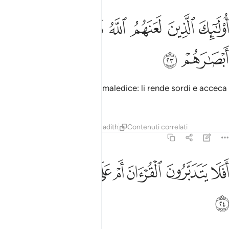
ﱸ
ﱹ
ﱺ
ﱻ
ولايك الذين لعنهم الله فاصمهم واعمى ابصارهم ٢٣
ﱼ
ﱽ
ُو۟لَـٰٓئِكَ ٱلَّذِينَ لَعَنَهُمُ ٱللَّهُ فَأَصَمَّهُمْ وَأَعْمَىٰٓ أَبْصَـٰرَهُمْ ٢٣
ﱾ
ﱿ
Essi sono coloro che Allah maledice: li rende sordi e acceca
i loro occhi.
Tafsir
Lezioni
Riflessi
Hadith
Contenuti correlati
47:24
ﲀ
ﲁ
ﲂ
ﲃ
فلا يتدبرون القران ام على قلوب اقفالها ٢٤
ﲄ
ﲅ
ﲆ
َفَلَا يَتَدَبَّرُونَ ٱلْقُرْءَانَ أَمْ عَلَىٰ قُلُوبٍ أَقْفَالُهَآ ٢٤
ﲇ