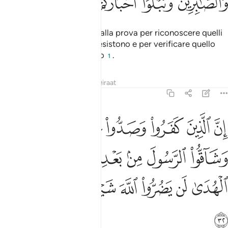
ﱕ
ﱖ
ﱗ
ﱘ
Certamente vi metteremo alla prova per riconoscere quelli
di voi che combattono e resistono e per verificare quello
che si dice sul vostro conto
.
1
Tafsir
Lezioni
Riflessi
Qiraat
47:32
ﱙ
ﱚ
ﱛ
ﱜ
ﱝ
ﱞ
ﱟ
ن الذين كفروا وصدوا عن سبيل الله وشاقوا الرسول من بعد ما تبين لهم
ِنَّ ٱلَّذِينَ كَفَرُوا۟ وَصَدُّوا۟ عَن سَبِيلِ ٱللَّهِ وَشَآقُّوا۟ ٱلرَّسُولَ مِنۢ بَعْدِ مَا تَبَيَّنَ لَهُمُ 
ﱠ
ﱡ
ﱢ
ﱣ
ﱤ
ﱥ
ﱦ
ﱧ
ﱨ
ﱩ
ﱪ
ﱫ
ﱬ
ﱭ
ﱮ