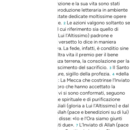
meno velleitario. La sua funzione e la sua vita sono stati
l’oggetto di una immensa produzione letteraria in ambiente
islamico e inoltre gli sono state dedicate moltissime opere
della saggistica occidentale.
Le azioni valgono soltanto se
2
sono iscritte in un quadro il cui riferimento sia quello di
compiacere Allah (gloria a Lui l’Altissimo) padrone e
Signore di tutto il creato. Il versetto lo dice in maniera
incontrovertibile e definitiva. La fede, infatti, è conditio sine
qua non per ottenere nell’altra vita il premio per il bene
compiuto in questa esistenza terrena, la consolazione per la
sofferenza subita, il riconoscimento del sacrificio.
Il Santo
3
Corano, ultima delle Scritture, sigillo della profezia.
«della
4
tua città che ti ha bandito»: La Mecca che costrinse l’Inviato
di Allah ad emigrare.
Coloro che hanno accettato la
5
predicazione del Corano e vi si sono conformati, seguono
un percorso di realizzazione spirituale e di purificazione
benedetto dalla grazia di Aliali (gloria a Lui l’Altissimo) e dal
timor di Lui.
L’Inviato di Allah (pace e benedizioni su di lui)
6
mostrò l’indice e il medio e disse: «Io e l’Ora siamo giunti
parallelamente, come questi due».
L’Inviato di Allah (pace
7