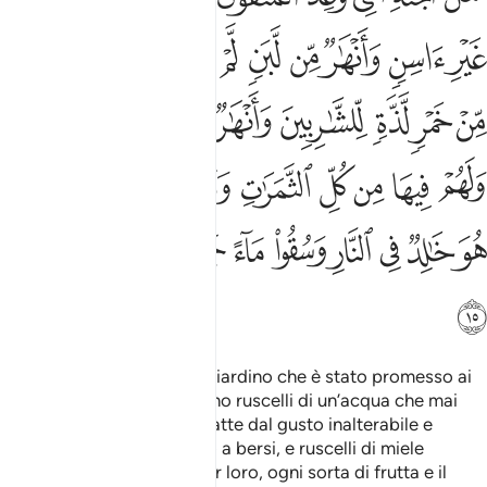
ﲀ
ﲁ
ﲂ
ﲃ
ﲄ
ﲅ
ﲆ
ﲇ
ﲈ
ﲉ
ﲊ
ﲋ
ﲌ
ﲍ
ﲎ
ﲏ
ﲐﲑ
ﲒ
ﲓ
ﲔ
ﲕ
ﲖ
ﲗ
ﲘ
ﲙﲚ
ﲛ
ﲜ
ﲝ
ﲞ
ﲟ
ﲠ
ﲡ
ﲢ
ﲣ
ﲤ
ﲥ
[Ecco] la descrizione del Giardino che è stato promesso ai
timorati [di Allah]: ci saranno ruscelli di un’acqua che mai
sarà malsana e ruscelli di latte dal gusto inalterabile e
ruscelli di un vino delizioso a bersi, e ruscelli di miele
purificato. E ci saranno, per loro, ogni sorta di frutta e il