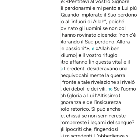
e benedizioni su di lui) disse: «Pentitevi al vostro Signore
perché anch’io lo imploro di perdonarmi e mi pento a Lui più
di settanta volte al giorno. Quando implorate il Suo perdono
ripetete sempre “non c’è dio all’infuori di Allah”, poiché
Satana ha detto: “Non ho rovinato gli uomini se non col
peccato, ma anche loro mi hanno rovinato dicendo: ‘non c’è
dio all’infuori di Allah’ e implorando il Suo perdono. Allora
cominciai ad insidiarli con le passioni”».
«Allah ben
8
conosce il vostro affanno [diurno] e il vostro rifugio
[notturno]»; oppure: «il vostro affanno [in questa vita] e il
vostro rifugio [nell’altra]».
I credenti desideravano una
9
rivelazione che ordinasse inequivocabilmente la guerra
contro i miscredenti, ma di fronte a tale rivelazione si rivelò
la vera natura dei dubbiosi, dei deboli e dei vili.
Se l’uomo
10
rifiutasse il comando di Allah (gloria a Lui l’Altissimo)
ritornerebbe ai tempi dell’ignoranza e dell’insicurezza
generale; l’interrogativo è solo retorico. Si può anche
tradurre: Se aveste il potere, chissà se non seminereste
disordine sulla terra e non rompereste i legami del sangue?
Il versetto descrive quegli ipocriti che, fingendosi
11
musulmani, tramavano con i miscredenti. L’obbedienza si