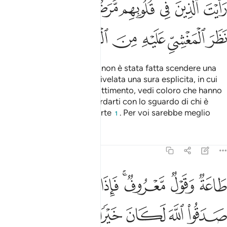
ﱏ
ﱐ
ﱑ
ﱒ
ﱓ
ﱔ
ﱕ
ﱖ
ﱗ
ﱘ
ﱙ
ﱚﱛ
ﱜ
ﱝ
ﱞ
I credenti dicono: «Perché non è stata fatta scendere una
sura?». Quando poi viene rivelata una sura esplicita, in cui
viene menzionato il combattimento, vedi coloro che hanno
una malattia nel cuore guardarti con lo sguardo di chi è
obnubilato davanti alla morte
. Per voi sarebbe meglio
1
Tafsir
Lezioni
Riflessi
47:21
ﱟ
ﱠ
ﱡﱢ
ﱣ
ﱤ
ﱥ
ﱦ
اعة وقول معروف فاذا عزم الامر فلو صدقوا الله لكان خيرا لهم ٢١
َاعَةٌۭ وَقَوْلٌۭ مَّعْرُوفٌۭ ۚ فَإِذَا عَزَمَ ٱلْأَمْرُ فَلَوْ صَدَقُوا۟ ٱللَّهَ لَكَانَ خ
ﱧ
ﱨ
ﱩ
ﱪ
ﱫ
ﱬ