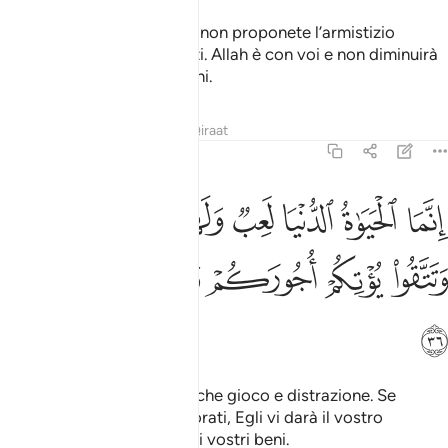
Non siate dunque deboli e non proponete l’armistizio
mentre siete preponderanti. Allah è con voi e non diminuirà
[il valore del]le vostre azioni.
Tafsir
Lezioni
Riflessi
Qiraat
47:36
ﲘ
ﲙ
ﲚ
ﲛ
ﲜﲝ
ﲞ
ﲟ
نما الحياة الدنيا لعب ولهو وان تومنوا وتتقوا يوتكم اجوركم ولا يسالكم امو
ِنَّمَا ٱلْحَيَوٰةُ ٱلدُّنْيَا لَعِبٌۭ وَلَهْوٌۭ ۚ وَإِن تُؤْمِنُوا۟ وَتَتَّقُوا۟ يُؤْتِكُمْ أُجُورَكُمْ وَ
ﲠ
ﲡ
ﲢ
ﲣ
ﲤ
ﲥ
ﲦ
La vita terrena non è altro che gioco e distrazione. Se
invece credete e siete timorati, Egli vi darà il vostro
compenso senza chiedere i vostri beni.