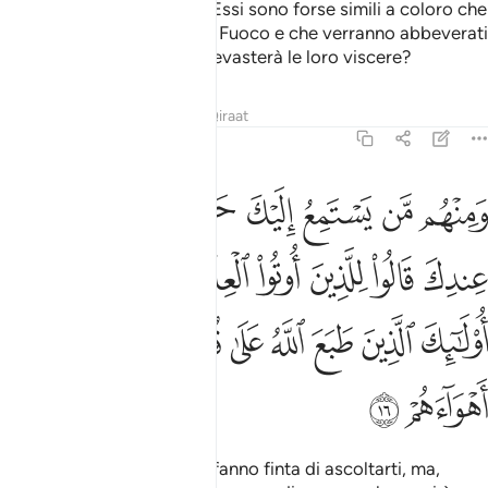
perdono del loro Signore. Essi sono forse simili a coloro che
rimangono in perpetuo nel Fuoco e che verranno abbeverati
di un’acqua bollente che devasterà le loro viscere?
Tafsir
Lezioni
Riflessi
Qiraat
47:16
ﲦ
ﲧ
ﲨ
ﲩ
ﲪ
ﲫ
ﲬ
ﲭ
منهم من يستمع اليك حتى اذا خرجوا من عندك قالوا للذين اوتوا العلم ماذا
َمِنْهُم مَّن يَسْتَمِعُ إِلَيْكَ حَتَّىٰٓ إِذَا خَرَجُوا۟ مِنْ عِندِكَ قَالُوا۟ لِلَّذِينَ أُوتُوا۟ ٱلْ
ﲮ
ﲯ
ﲰ
ﲱ
ﲲ
ﲳ
ﲴ
ﲵﲶ
ﲷ
ﲸ
ﲹ
ﲺ
ﲻ
ﲼ
ﲽ
ﲾ
ﲿ
Fra loro ci sono quelli che fanno finta di ascoltarti, ma,