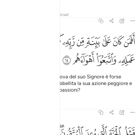
Tafsir
Lezioni
Riflessi
Qiraat
47:14
ﱨ
ﱩ
ﱪ
ﱫ
ﱬ
ﱭ
ﱮ
ﱯ
ﱰ
ﱱ
فمن كان على بينة من ربه كمن زين له سوء عمله واتبعوا اهواءهم ١٤
َفَمَن كَانَ عَلَىٰ بَيِّنَةٍۢ مِّن رَّبِّهِۦ كَمَن زُيِّنَ لَهُۥ سُوٓءُ عَمَلِهِۦ وَٱتَّبَعُوٓا۟ أَهْو
ﱲ
ﱳ
ﱴ
ﱵ
Colui che si basa su una prova del suo Signore è forse
eguale a colui cui è stata abbellita la sua azione peggiore e
che si abbandona alle sue passioni?
Tafsir
Lezioni
Riflessi
47:15
ﱶ
ﱷ
ﱸ
ﱹ
ﱺﱻ
ﱼ
ﱽ
ﱾ
ﱿ
ثل الجنة التي وعد المتقون فيها انهار من ماء غير اسن وانهار من لب
َّثَلُ ٱلْجَنَّةِ ٱلَّتِى وُعِدَ ٱلْمُتَّقُونَ ۖ فِيهَآ أَنْهَـٰرٌۭ مِّن مَّآءٍ غَيْرِ ءَاسِنٍۢ