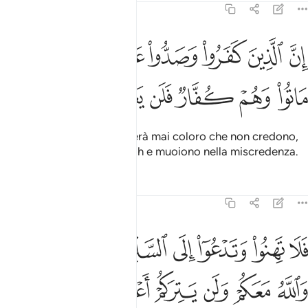
47:34
ﱻ
ﱼ
ﱽ
ﱾ
ﱿ
ﲀ
ﲁ
ﲂ
ن الذين كفروا وصدوا عن سبيل الله ثم ماتوا وهم كفار فلن يغفر الله لهم
ِنَّ ٱلَّذِينَ كَفَرُوا۟ وَصَدُّوا۟ عَن سَبِيلِ ٱللَّهِ ثُمَّ مَاتُوا۟ وَهُمْ كُفَّارٌۭ فَلَن يَغ
ﲃ
ﲄ
ﲅ
ﲆ
ﲇ
ﲈ
ﲉ
ﲊ
In verità Allah non perdonerà mai coloro che non credono,
distolgono dalla Via di Allah e muoiono nella miscredenza.
Tafsir
Lezioni
Riflessi
47:35
ﲋ
ﲌ
ﲍ
ﲎ
ﲏ
ﲐ
ﲑ
لا تهنوا وتدعوا الى السلم وانتم الاعلون والله معكم ولن يتركم اعمالكم ٥
َلَا تَهِنُوا۟ وَتَدْعُوٓا۟ إِلَى ٱلسَّلْمِ وَأَنتُمُ ٱلْأَعْلَوْنَ وَٱللَّهُ مَعَكُمْ وَلَن يَتِرَكُمْ أَع
ﲒ
ﲓ
ﲔ
ﲕ
ﲖ
ﲗ