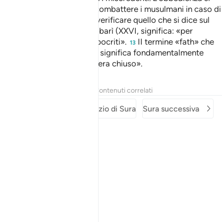
riferisce alla promessa di combattere i musulmani in caso di
attacco a Medina.
«per verificare quello che si dice sul
12
vostro conto»: secondo Tabarì (XXVI, significa: «per
distinguere i sinceri dagli ipocriti».
II termine «fath» che
13
traduciamo con «vittoria», significa fondamentalmente
«apertura di qualcosa che era chiuso».
Tafsir
Lezioni
Riflessi
Contenuti correlati
Sura precedente
Inizio di Sura
Sura successiva