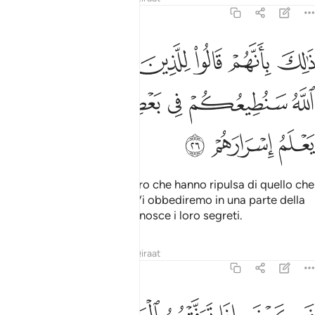
47:26
ﲙ
ﲚ
ﲛ
ﲜ
ﲝ
ﲞ
ﲟ
الك بانهم قالوا للذين كرهوا ما نزل الله سنطيعكم في بعض الامر والله ي
َٰلِكَ بِأَنَّهُمْ قَالُوا۟ لِلَّذِينَ كَرِهُوا۟ مَا نَزَّلَ ٱللَّهُ سَنُطِيعُكُمْ فِى بَعْضِ ٱلْأَمْرِ ۖ وَٱللّ
ﲠ
ﲡ
ﲢ
ﲣ
ﲤﲥ
ﲦ
ﲧ
ﲨ
ﲩ
Perché hanno detto a coloro che hanno ripulsa di quello che
Allah ha fatto scendere: «Vi obbediremo in una parte della
questione»
. Allah ben conosce i loro segreti.
1
Tafsir
Lezioni
Riflessi
Qiraat
47:27
كيف اذا توفتهم الملايكة يضربون وجوههم وادبارهم ٢٧