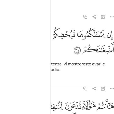
Tafsir
Lezioni
Riflessi
47:37
ﲧ
ﲨ
ﲩ
ن يسالكموها فيحفكم تبخلوا ويخرج اضغانكم ٣٧
ﲪ
ﲫ
ِن يَسْـَٔلْكُمُوهَا فَيُحْفِكُمْ تَبْخَلُوا۟ وَيُخْرِجْ أَضْغَـٰنَكُمْ ٣٧
ﲬ
ﲭ
Se ve li chiedesse con insistenza, vi mostrereste avari e
fareste trasparire il vostro odio.
Tafsir
Lezioni
Riflessi
47:38
ﲮ
ﲯ
ﲰ
ﲱ
ﲲ
ﲳ
ﲴ
ا انتم هاولاء تدعون لتنفقوا في سبيل الله فمنكم من يبخل ومن يبخل فانم
َـٰٓأَنتُمْ هَـٰٓؤُلَآءِ تُدْعَوْنَ لِتُنفِقُوا۟ فِى سَبِيلِ ٱللَّهِ فَمِنكُم مَّن يَبْخَلُ ۖ وَمَن يَبْخَل