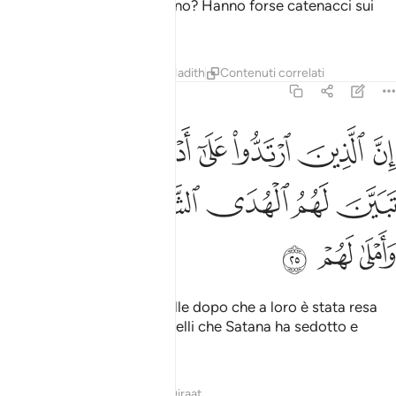
Non mediteranno sul Corano? Hanno forse catenacci sui
cuori?
Tafsir
Lezioni
Riflessi
Hadith
Contenuti correlati
47:25
ﲈ
ﲉ
ﲊ
ﲋ
ﲌ
ﲍ
ﲎ
ﲏ
ن الذين ارتدوا على ادبارهم من بعد ما تبين لهم الهدى الشيطان سول لهم
ِنَّ ٱلَّذِينَ ٱرْتَدُّوا۟ عَلَىٰٓ أَدْبَـٰرِهِم مِّنۢ بَعْدِ مَا تَبَيَّنَ لَهُمُ ٱلْهُدَى ۙ ٱلشَّيْطَـٰنُ سَوَّ
ﲐ
ﲑ
ﲒ
ﲓ
ﲔ
ﲕ
ﲖ
ﲗ
ﲘ
Coloro che volgono le spalle dopo che a loro è stata resa
evidente la Guida, sono quelli che Satana ha sedotto e
illuso.
Tafsir
Lezioni
Riflessi
Qiraat