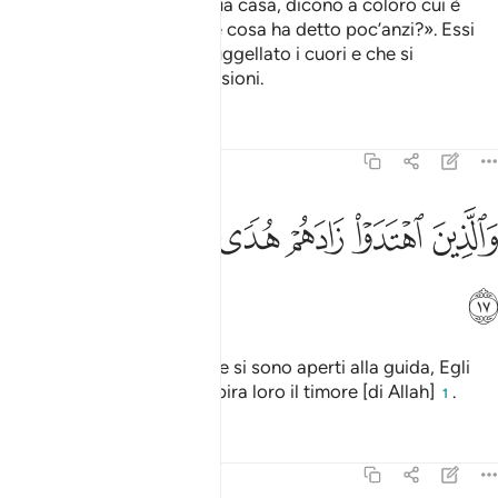
quando sono usciti dalla tua casa, dicono a coloro cui è
stata data la scienza: «Che cosa ha detto poc’anzi?». Essi
sono coloro cui Allah ha suggellato i cuori e che si
abbandonano alle loro passioni.
Tafsir
Lezioni
Riflessi
47:17
ﳀ
ﳁ
ﳂ
الذين اهتدوا زادهم هدى واتاهم تقواهم ١٧
ﳃ
ﳄ
ﳅ
َٱلَّذِينَ ٱهْتَدَوْا۟ زَادَهُمْ هُدًۭى وَءَاتَىٰهُمْ تَقْوَىٰهُمْ ١٧
ﳆ
Quanto invece a coloro che si sono aperti alla guida, Egli
accresce la loro guida e ispira loro il timore [di Allah]
.
1
Tafsir
Lezioni
Riflessi
47:18