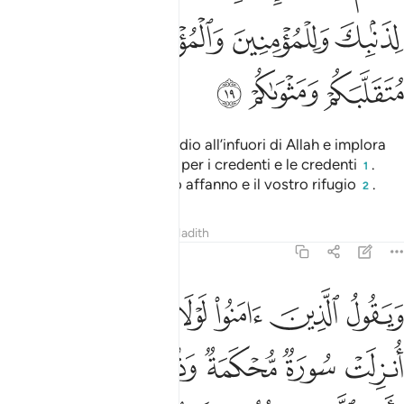
ﳠ
ﳡ
ﳢﳣ
ﳤ
ﳥ
ﳦ
ﳧ
ﳨ
Sappi che in verità non c’è dio all’infuori di Allah e implora
perdono per la tua colpa e per i credenti e le credenti
.
1
Allah ben conosce il vostro affanno e il vostro rifugio
.
2
Tafsir
Lezioni
Riflessi
Hadith
47:20
ﱁ
ﱂ
ﱃ
ﱄ
ﱅ
ﱆﱇ
ﱈ
يقول الذين امنوا لولا نزلت سورة فاذا انزلت سورة محكمة وذكر فيها 
َيَقُولُ ٱلَّذِينَ ءَامَنُوا۟ لَوْلَا نُزِّلَتْ سُورَةٌۭ ۖ فَإِذَآ أُنزِلَتْ سُورَةٌۭ مُّحْكَمَةٌۭ وَذُكِرَ فِي
ﱉ
ﱊ
ﱋ
ﱌ
ﱍ
ﱎ