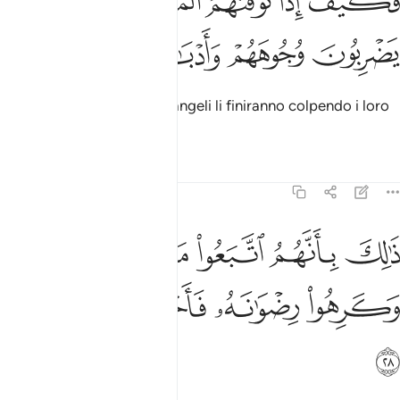
ﲪ
ﲫ
ﲬ
ﲭ
َكَيْفَ إِذَا تَوَفَّتْهُمُ ٱلْمَلَـٰٓئِكَةُ يَضْرِبُونَ وُجُوهَهُمْ وَأَدْبَـٰرَهُمْ ٢٧
ﲮ
ﲯ
ﲰ
ﲱ
Cosa faranno, quando gli angeli li finiranno colpendo i loro
volti e le loro schiene?
Tafsir
Lezioni
Riflessi
47:28
ﲲ
ﲳ
ﲴ
ﲵ
ﲶ
الك بانهم اتبعوا ما اسخط الله وكرهوا رضوانه فاحبط اعمالهم ٢٨
ﲷ
َٰلِكَ بِأَنَّهُمُ ٱتَّبَعُوا۟ مَآ أَسْخَطَ ٱللَّهَ وَكَرِهُوا۟ رِضْوَٰنَهُۥ فَأَحْبَطَ أَعْمَـٰلَهُمْ ٢٨
ﲸ
ﲹ
ﲺ
ﲻ
ﲼ