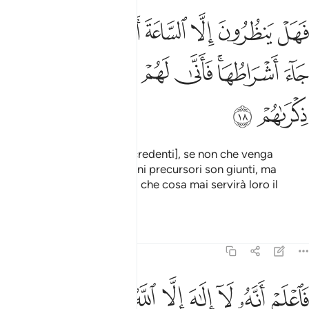
ﳇ
ﳈ
ﳉ
ﳊ
ﳋ
ﳌ
ﳍﳎ
ﳏ
هل ينظرون الا الساعة ان تاتيهم بغتة فقد جاء اشراطها فانى لهم اذا جاء
َهَلْ يَنظُرُونَ إِلَّا ٱلسَّاعَةَ أَن تَأْتِيَهُم بَغْتَةًۭ ۖ فَقَدْ جَآءَ أَشْرَاطُهَا ۚ فَأَنَّىٰ لَهُمْ إِذَا جَآ
ﳐ
ﳑﳒ
ﳓ
ﳔ
ﳕ
ﳖ
ﳗ
ﳘ
Cos’altro aspettano [i miscredenti], se non che venga
improvvisa l’Ora? Già i segni precursori son giunti, ma
quando Essa sarà giunta, a che cosa mai servirà loro il
ricordarsi [di Allah]
?
1
Tafsir
Lezioni
Riflessi
47:19
ﳙ
ﳚ
ﳛ
ﳜ
ﳝ
ﳞ
ﳟ
اعلم انه لا الاه الا الله واستغفر لذنبك وللمومنين والمومنات والله يعلم 
َٱعْلَمْ أَنَّهُۥ لَآ إِلَـٰهَ إِلَّا ٱللَّهُ وَٱسْتَغْفِرْ لِذَنۢبِكَ وَلِلْمُؤْمِنِينَ وَٱلْمُؤْمِنَـٰتِ ۗ وَٱللَّهُ 