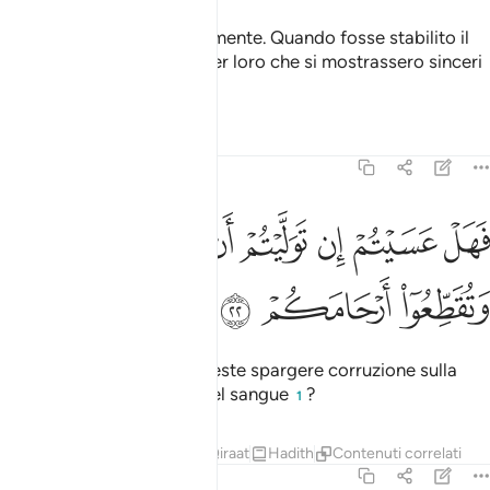
obbedire e parlare onestamente. Quando fosse stabilito il
da farsi, sarebbe meglio per loro che si mostrassero sinceri
di fronte ad Allah.
Tafsir
Lezioni
Riflessi
47:22
ﱭ
ﱮ
ﱯ
ﱰ
ﱱ
ﱲ
ﱳ
هل عسيتم ان توليتم ان تفسدوا في الارض وتقطعوا ارحامكم ٢٢
ﱴ
َهَلْ عَسَيْتُمْ إِن تَوَلَّيْتُمْ أَن تُفْسِدُوا۟ فِى ٱلْأَرْضِ وَتُقَطِّعُوٓا۟ أَرْحَامَكُمْ ٢٢
ﱵ
ﱶ
ﱷ
Se volgeste le spalle, potreste spargere corruzione sulla
terra e rompere i legami del sangue
?
1
Tafsir
Lezioni
Riflessi
Qiraat
Hadith
Contenuti correlati
47:23