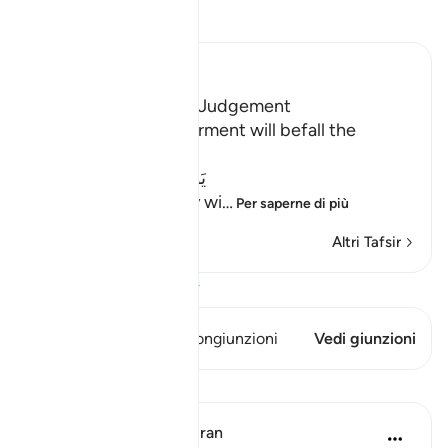
Leggi il Tafsir
Ibn Kathir (Abridged)
Terrors of the Day of Judgement
Allah says that the torment will befall the
disbelievers.
يَوْمَ تَكُونُ السَّمَآءُ كَالْمُهْلِ
(The Day that the sky wi
…
Per saperne di più
Altri Tafsir
Visualizza il Corano
Questo versetto ha 1 Congiunzioni
Vedi giunzioni
Lezioni
In the Shade of the Quran