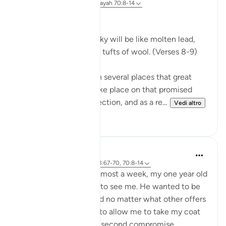
31 settimane fa
·
Riferimento
ayah 70:8-14
Celestial Events
On the day when the sky will be like molten lead,
and the mountains like tufts of wool. (Verses 8-9)
The Qur'an mentions in several places that great
celestial events will take place on that promised
day, the Day of Resurrection, and as a re...
Vedi altro
0
0
Hammad Fahim
2 anni fa
·
Riferimento
ayah 43:67-70, 70:8-14
After being away for almost a week, my one year old
son was super excited to see me. He wanted to be
picked up and held, and no matter what other offers
were proposed to him to allow me to take my coat
off, he would not for a second compromise.