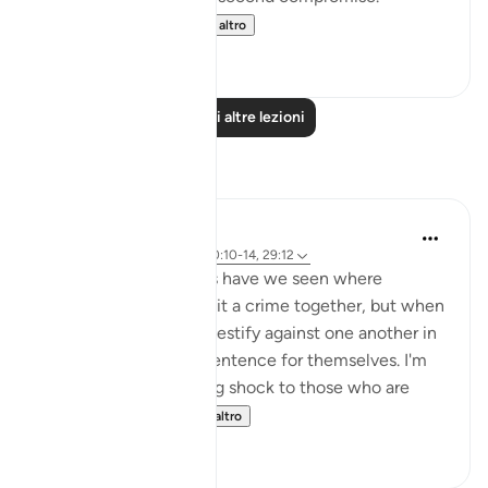
SubhanAllah. Al...
Vedi altro
31
14
Leggi altre lezioni
Riflessi
A Siddiqui
4 anni fa
·
Riferimento
ayah 70:10-14, 29:12
How many court cases have we seen where
multiple people commit a crime together, but when
they are caught, they testify against one another in
order to get a lighter sentence for themselves. I'm
sure this comes as a big shock to those who are
being testified ...
Vedi altro
27
2