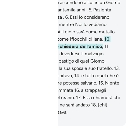
4
.
Gli angeli e lo Spirito ascendono a Lui in un Giorno
la cui durata è di cinquantamila anni .
5
.
Pazienta
dunque di bella pazienza .
6
.
Essi lo considerano
come fosse lontano,
7
.
mentre Noi lo vediamo
vicino.
8
.
Il Giorno in cui il cielo sarà come metallo
fuso
9
.
e le montagne come [fiocchi] di lana,
10
.
nessun amico sollecito chiederà dell’amico,
11
.
anche se sarà dato loro di vedersi. Il malvagio
vorrebbe riscattarsi dal castigo di quel Giorno,
offrendo i suoi figli,
12
.
la sua sposa e suo fratello,
13
.
e la sua gente che lo ospitava,
14
.
e tutto quel che è
sulla terra, ogni cosa che potesse salvarlo.
15
.
Niente
[lo salverà]: sarà una fiammata
16
.
a strappargli
brutalmente la pelle del cranio.
17
.
Essa chiamerà chi
avrà volto le spalle e se ne sarà andato
18
.
[chi]
accumulava e tesaurizzava.
-
Hamza Roberto Piccardo