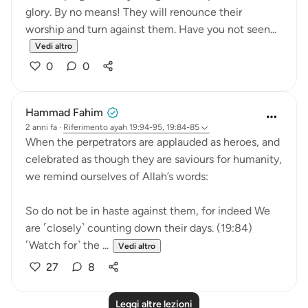
glory. By no means! They will renounce their
worship and turn against them. Have you not seen...
Vedi altro
0
0
Hammad Fahim
2 anni fa
·
Riferimento
ayah 19:94-95, 19:84-85
When the perpetrators are applauded as heroes, and
celebrated as though they are saviours for humanity,
we remind ourselves of Allah’s words:
So do not be in haste against them, for indeed We
are ˹closely˺ counting down their days. (19:84)
˹Watch for˺ the ...
Vedi altro
27
8
Leggi altre lezioni