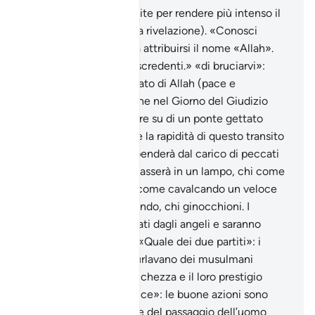
frequenza delle sue visite per rendere più intenso il
rapporto con il Wahy (la rivelazione). «Conosci
qualcuno…»: che possa attribuirsi il nome «Allah».
«Li riuniremo tutti i miscredenti.» «di bruciarvi»:
nell’Inferno. Disse l’Inviato di Allah (pace e
benedizioni su di lui) che nel Giorno del Giudizio
ogni uomo dovrà passare su di un ponte gettato
sull’Inferno. La facilità e la rapidità di questo transito
sull’abisso infernale dipenderà dal carico di peccati
di ognuno: ci sarà chi passerà in un lampo, chi come
un colpo di vento, chi come cavalcando un veloce
destriero, chi camminando, chi ginocchioni. I
peggiori saranno afferrati dagli angeli e saranno
precipitati negli Inferi. «Quale dei due partiti»: i
politeisti meccani si burlavano dei musulmani
sbandierando la loro ricchezza e il loro prestigio
sociale. «Le buone tracce»: le buone azioni sono
come tracce imperiture del passaggio dell’uomo