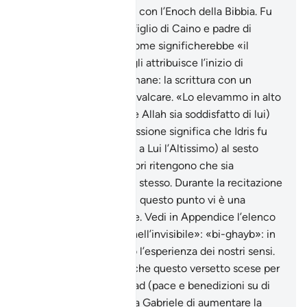
islamica identifica Idris con l’Enoch della Bibbia. Fu
uno dei patriarchi, era figlio di Caino e padre di
Matusalemme. Il suo nome significherebbe «il
dotto» e la tradizione gli attribuisce l’inizio di
importanti tecniche umane: la scrittura con un
calamo, il cucire e il cavalcare. «Lo elevammo in alto
luogo»: Ibn ‘Abbàs (che Allah sia soddisfatto di lui)
disse che questa espressione significa che Idris fu
elevato da Allah (gloria a Lui l’Altissimo) al sesto
cielo. Altri commentatori ritengono che sia
un’allusione al Paradiso stesso. Durante la recitazione
canonica del Corano in questo punto vi è una
«sajda», prosternazione. Vedi in Appendice l’elenco
delle prosternazioni. «nell’invisibile»: «bi-ghayb»: in
ciò che non cade sotto l’esperienza dei nostri sensi.
La tradizione riferisce che questo versetto scese per
rispondere a Muhammad (pace e benedizioni su di
lui) che aveva chiesto a Gabriele di aumentare la