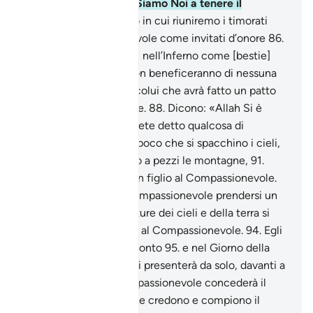
fretta di combatterli. Siamo Noi a tenere il
computo .
85
.
Il Giorno in cui riuniremo i timorati
presso il Compassionevole come invitati d’onore
86
.
e spingeremo i malvagi nell’Inferno come [bestie]
all’abbeveratoio,
87
.
non beneficeranno di nessuna
intercessione, a parte colui che avrà fatto un patto
con il Compassionevole.
88
.
Dicono: «Allah Si è
preso un figlio».
89
.
Avete detto qualcosa di
mostruoso.
90
.
Manca poco che si spacchino i cieli,
si apra la terra e cadano a pezzi le montagne,
91
.
perché attribuiscono un figlio al Compassionevole.
92
.
Non si addice al Compassionevole prendersi un
figlio.
93
.
Tutte le creature dei cieli e della terra si
presentano come servi al Compassionevole.
94
.
Egli
li ha contati e tiene il conto
95
.
e nel Giorno della
Resurrezione ognuno si presenterà da solo, davanti a
Lui.
96
.
In verità il Compassionevole concederà il
Suo Amore a coloro che credono e compiono il