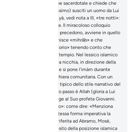
ereditare la sua funzione sacerdotale e chiede che
Allah (gloria a Lui l’Altissimo) susciti un uomo da Lui
illuminato. In arabo Yahyà, vedi nota a III, «tre notti»:
nel senso di tre giornate. II miracoloso colloquio
riferito nei versetti che precedono, avviene in quello
che il Sacro Testo definisce «mihrâb» e che
abbiamo tradotto «oratorio» tenendo conto che
tutto ciò avviene in un tempio. Nel lessico islamico
questo termine indica la nicchia, in direzione della
Qiblah davanti alla quale si pone l’imàm durante
l’esecuzione della preghiera comunitaria. Con un
salto spazio-temporale tipico dello stile narrativo del
Santo Corano, in questo passo è Allah (gloria a Lui
l’Altissimo), che si rivolge al Suo profeta Giovanni.
«Ricorda Maria nel Libro»: come dire: «Menziona
Maria nel Corano»; la stessa forma imperativa la
ritroveremo più avanti riferita ad Abramo, Mosè,
Ismaele e Idris. A proposito della posizione islamica