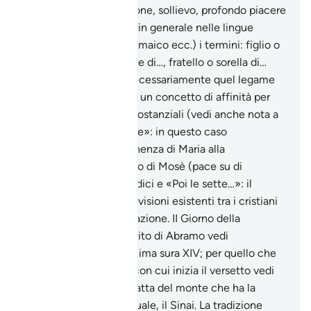
sinonimo di soddisfazione, sollievo, profondo piacere
dello spirito. In arabo e in generale nelle lingue
semitiche (ebraico, aramaico ecc.) i termini: figlio o
figlia di…, padre o madre di…, fratello o sorella di…
non presuppongono necessariamente quel legame
di parentela, ma anche un concetto di affinità per
ragioni etnicotribali o sostanziali (vedi anche nota a
III, 7); «sorella di Aronne»: in questo caso
sottointende l’appartenenza di Maria alla
discendenza del fratello di Mosè (pace su di
entrambi). Vedi Appendici e «Poi le sette…»: il
Corano accenna alle divisioni esistenti tra i cristiani
ai tempi della sua rivelazione. II Giorno della
Resurrezione. A proposito di Abramo vedi
introduzione dell’omonima sura XIV; per quello che
riguarda l’espressione con cui inizia il versetto vedi
sopra nota al vers. Si tratta del monte che ha la
massima valenza spirituale, il Sinai. La tradizione