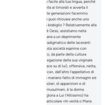
bene.
97
.
Lo rendemmo facile alla tua lingua, perché
tu annunci la lieta novella ai timorati e avverta il
popolo ostile.
98
.
Quante generazioni facemmo
perire prima di loro ! Ne puoi ritrovare anche uno
solo o sentire il minimo bisbiglio ? Relativamente alla
figura di Maria, madre di Gesù, assistiamo nella
società giudaico- cristiana a un deprimente
spettacolo, peraltro paradigmatico delle laceranti
contraddizioni che questa società esprime con
drammaticità. Da un lato, da parte della cultura
cosiddetta «laica», la negazione della sua virginale
concezione di Gesù (pace su di lui), offensiva, netta,
stolidamente «scientifica», dall’altro l’appellativo di
«madre di Dio», il culto mariano fatto di immagini ed
ex voto, di rosari e scapolari, di apparizioni e di
santuari. Maria, per noi musulmani, è la donna
tramite la quale Allah (gloria a Lui l’Altissimo) ha
voluto dare un segno particolare «In verità o Maria