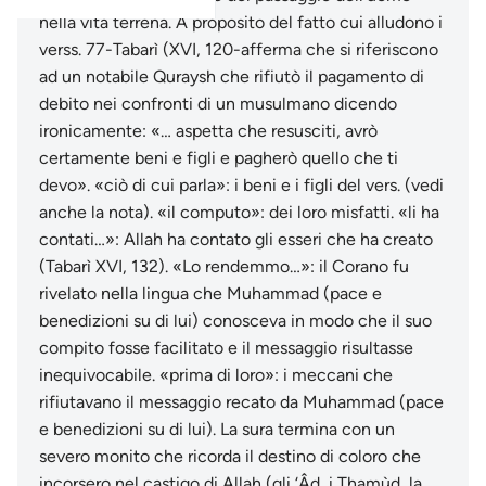
nella vita terrena. A proposito del fatto cui alludono i
verss. 77-Tabarì (XVI, 120-afferma che si riferiscono
ad un notabile Quraysh che rifiutò il pagamento di
debito nei confronti di un musulmano dicendo
ironicamente: «… aspetta che resusciti, avrò
certamente beni e figli e pagherò quello che ti
devo». «ciò di cui parla»: i beni e i figli del vers. (vedi
anche la nota). «il computo»: dei loro misfatti. «li ha
contati…»: Allah ha contato gli esseri che ha creato
(Tabarì XVI, 132). «Lo rendemmo…»: il Corano fu
rivelato nella lingua che Muhammad (pace e
benedizioni su di lui) conosceva in modo che il suo
compito fosse facilitato e il messaggio risultasse
inequivocabile. «prima di loro»: i meccani che
rifiutavano il messaggio recato da Muhammad (pace
e benedizioni su di lui). La sura termina con un
severo monito che ricorda il destino di coloro che
incorsero nel castigo di Allah (gli ‘Âd, i Thamùd, la