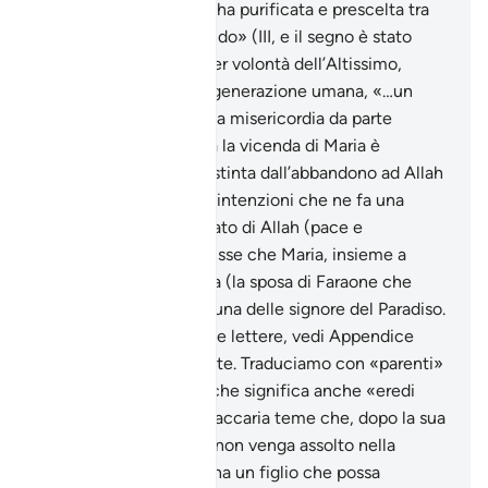
Allah ti ha prescelta; ti ha purificata e prescelta tra
tutte le donne del mondo» (III, e il segno è stato
Gesù suo figlio, nato per volontà dell’Altissimo,
divina creazione nella generazione umana, «…un
segno per le genti e una misericordia da parte
Nostra» (XIX, 21). Tutta la vicenda di Maria è
dolcemente contraddistinta dall’abbandono ad Allah
e da una purezza delle intenzioni che ne fa una
figura angelicata; l’Inviato di Allah (pace e
benedizioni su di lui) disse che Maria, insieme a
Fatima, Khadîja e ‘Asiya (la sposa di Faraone che
salvò Mosè dal Nilo) è una delle signore del Paradiso.
Sul significato di queste lettere, vedi Appendice
Vedi sura III, 38-e le note. Traduciamo con «parenti»
il termine «mawàlia», che significa anche «eredi
stretti» o «colleghi». Zaccaria teme che, dopo la sua
morte, il culto di Allah non venga assolto nella
maniera corretta. Non ha un figlio che possa