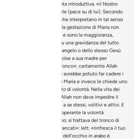
rispetto a Maria vedi nota introduttiva. «il Nostro
Spirito»:l’angelo Gabriele (pace su di lui). Secondo
alcuni commentatori, che interpretano in tal senso
un detto di Ibn ‘Abbâs, la gestazione di Maria non
durò più di un’ora. Altri, e sono la maggioranza,
ritengono invece che fu una gravidanza del tutto
normale. La voce di un angelo o dello stesso Gesù
che, appena nato, si rivolse a sua madre per
confortarla. «scuoti il tronco»: certamente Allah
(gloria a Lui l’Altissimo) avrebbe potuto far cadere i
datteri direttamente su Maria e invece le chiede uno
sforzo personale, un atto di volontà. Nella vita dei
devoti l’abbandono ad Allah non deve impedire il
fatto di essere presenti a se stessi, volitivi e attivi. E
comunque presente è operante la volontà
miracolosa dell’Altissimo; si trattava del tronco di
una palma secca. «rinfrancati»: lett. «rinfresca il tuo
occhio». La freschezza dell’occhio in arabo è