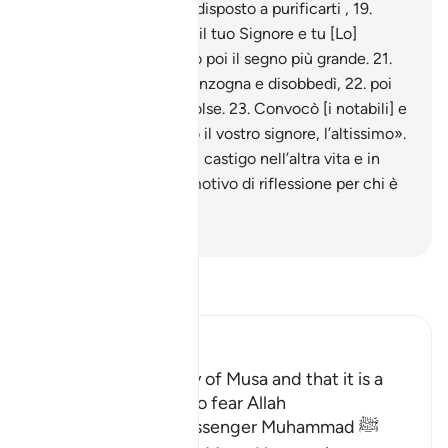
ribelle!
18
.
E digli: “Sei disposto a purificarti ,
19
.
sicché io ti guidi verso il tuo Signore e tu [Lo]
tema?”».
20
.
Gli mostrò poi il segno più grande.
21
.
Ma quello tacciò di menzogna e disobbedì,
22
.
poi
volse le spalle e si distolse.
23
.
Convocò [i notabili] e
proclamò:
24
.
«Sono io il vostro signore, l’altissimo».
25
.
Lo colpì Allah con il castigo nell’altra vita e in
questa.
26
.
In ciò vi è motivo di riflessione per chi è
timorato [di Allah].
-
Hamza Roberto Piccardo
Leggi il Tafsir
Ibn Kathir (Abridged)
Mentioning the Story of Musa and that it is a
Lesson for Those Who fear Allah
Allah informs His Messenger Muhammad ﷺ