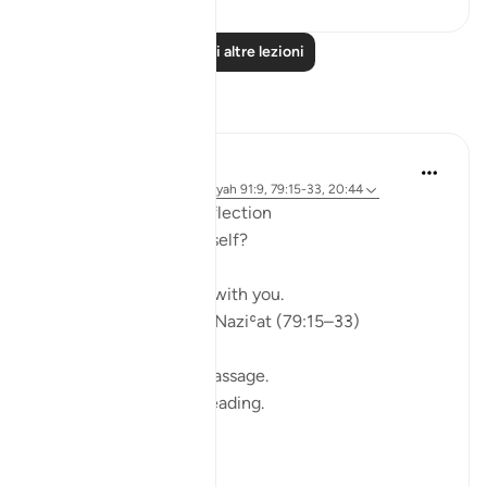
Leggi altre lezioni
Riflessi
ekaterina myachina
5 settimane fa
·
Riferimento
ayah 91:9, 79:15-33, 20:44
From Recitation to Reflection
Would You Purify Yourself?
Some recitations stay with you.
Isha Prayer · Surah An-Naziʿat (79:15–33)
I thought I knew this passage.
I knew where it was heading.
Pharaoh.
Arrogance.
Downfall.