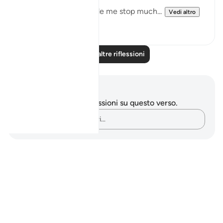
But this recitation made me stop much...
Vedi altro
14
2
Leggi altre riflessioni
Appunti e riflessioni
Non hai appunti o riflessioni su questo verso.
Cattura i tuoi pensieri…
Notes