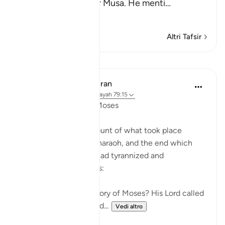
about His Messenger Musa. He menti
…
Per saperne di più
Altri Tafsir
Lezioni
In the Shade of the Quran
31 settimane fa
·
Riferimento
ayah 79:15
Instructions Given to Moses
Here, we have an account of what took place
between Moses and Pharaoh, and the end which
Pharaoh met after he had tyrannized and
transgressed all bounds:
"Have you heard the story of Moses? His Lord called
out to him in the sacred...
Vedi altro
0
0