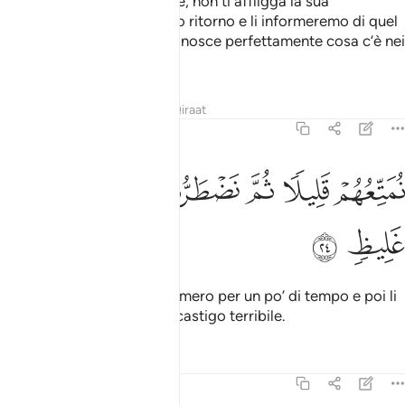
Quanto a chi è miscredente, non ti affligga la sua
miscredenza: a Noi faranno ritorno e li informeremo di quel
che avranno fatto. Allah conosce perfettamente cosa c’è nei
cuori.
Tafsir
Lezioni
Riflessi
Qiraat
31:24
ﲜ
ﲝ
ﲞ
متعهم قليلا ثم نضطرهم الى عذاب غليظ ٢٤
ﲟ
ﲠ
ﲡ
ُمَتِّعُهُمْ قَلِيلًۭا ثُمَّ نَضْطَرُّهُمْ إِلَىٰ عَذَابٍ غَلِيظٍۢ ٢٤
ﲢ
ﲣ
Diamo loro godimento effimero per un po’ di tempo e poi li
spingeremo con forza nel castigo terribile.
Tafsir
Lezioni
Riflessi
31:25