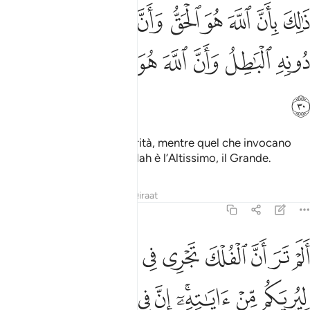
ﱜ
ﱝ
ﱞ
ﱟ
ﱠ
ﱡ
ﱢ
ﱣ
ﱤ
الك بان الله هو الحق وان ما يدعون من دونه الباطل وان الله هو العلي الك
َٰلِكَ بِأَنَّ ٱللَّهَ هُوَ ٱلْحَقُّ وَأَنَّ مَا يَدْعُونَ مِن دُونِهِ ٱلْبَـٰطِلُ وَأَنّ
ﱥ
ﱦ
ﱧ
ﱨ
ﱩ
ﱪ
ﱫ
ﱬ
Ciò in quanto Allah è la Verità, mentre quel che invocano
all’infuori di Lui è falsità. Allah è l’Altissimo, il Grande.
Tafsir
Lezioni
Riflessi
Qiraat
31:31
ﱭ
ﱮ
ﱯ
ﱰ
ﱱ
ﱲ
ﱳ
ﱴ
ﱵ
لم تر ان الفلك تجري في البحر بنعمت الله ليريكم من اياته ان في ذالك 
َلَمْ تَرَ أَنَّ ٱلْفُلْكَ تَجْرِى فِى ٱلْبَحْرِ بِنِعْمَتِ ٱللَّهِ لِيُرِيَكُم مِّنْ ءَايَـٰتِهِۦٓ ۚ 
ﱶ
ﱷ
ﱸﱹ
ﱺ
ﱻ
ﱼ
ﱽ
ﱾ