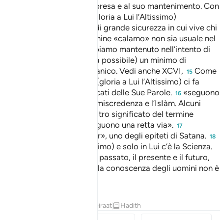
offre maggior facilità alla presa e al suo mantenimento. Con
questa similitudine Allah (gloria a Lui l’Altissimo)
esemplifica la condizione di grande sicurezza in cui vive chi
Lo teme.
Sebbene il termine «calamo» non sia usuale nel
14
linguaggio corrente, lo abbiamo mantenuto nell’intento di
conservare (quando ciò sia possibile) un minimo di
assonanza con il testo coranico. Vedi anche XCVI,
Come
15
già nel versetto VIII, Allah (gloria a Lui l’Altissimo) ci fa
intuire la vastità dei significati delle Sue Parole.
«seguono
16
una via intermedia»: tra la miscredenza e l’IsIàm. Alcuni
traduttori, scegliendo un altro significato del termine
«muqtased» scrivono: «seguono una retta via».
17
«l’Ingannatore»: «al-Gharùr», uno degli epiteti di Satana.
18
In Allah (gloria a Lui l’Altissimo) e solo in Lui c’è la Scienza.
Egli è Colui Che conosce il passato, il presente e il futuro,
tutto quello che è celato alla conoscenza degli uomini non è
ignoto a Lui.
Tafsir
Lezioni
Riflessi
Qiraat
Hadith