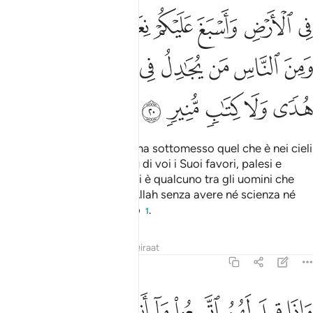
ﱋ
ﱌ
ﱍ
ﱎ
ﱏ
ﱐ
ﱑﱒ
ﱓ
ﱔ
ﱕ
ﱖ
ﱗ
ﱘ
ﱙ
ﱚ
ﱛ
ﱜ
ﱝ
ﱞ
ﱟ
ﱠ
Non vedete come Allah vi ha sottomesso quel che è nei cieli
e sulla terra e ha diffuso su di voi i Suoi favori, palesi e
nascosti? Ciononostante vi è qualcuno tra gli uomini che
polemizza a proposito di Allah senza avere né scienza né
guida né un Libro luminoso
.
1
Tafsir
Lezioni
Riflessi
Qiraat
31:21
ﱡ
ﱢ
ﱣ
ﱤ
ﱥ
ﱦ
ﱧ
ﱨ
ﱩ
اذا قيل لهم اتبعوا ما انزل الله قالوا بل نتبع ما وجدنا عليه اباءنا اولو
َإِذَا قِيلَ لَهُمُ ٱتَّبِعُوا۟ مَآ أَنزَلَ ٱللَّهُ قَالُوا۟ بَلْ نَتَّبِعُ مَا وَجَدْ