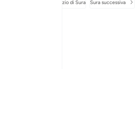
Sura precedente
Inizio di Sura
Sura successiva