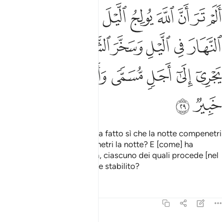
ﱁ
ﱂ
ﱃ
ﱄ
ﱅ
ﱆ
ﱇ
ﱈ
ﱉ
لم تر ان الله يولج الليل في النهار ويولج النهار في الليل وسخر الشمس
َلَمْ تَرَ أَنَّ ٱللَّهَ يُولِجُ ٱلَّيْلَ فِى ٱلنَّهَارِ وَيُولِجُ ٱلنَّهَارَ فِى ٱلَّيْلِ وَسَخَّ
ﱊ
ﱋ
ﱌ
ﱍ
ﱎ
ﱏﱐ
ﱑ
ﱒ
ﱓ
ﱔ
ﱕ
ﱖ
ﱗ
ﱘ
ﱙ
ﱚ
ﱛ
Non hai visto come Allah ha fatto sì che la notte compenetri
il giorno e il giorno compenetri la notte? E [come] ha
sottomesso il sole e la luna, ciascuno dei quali procede [nel
suo corso] fino a un termine stabilito?
Tafsir
Lezioni
Riflessi
31:30