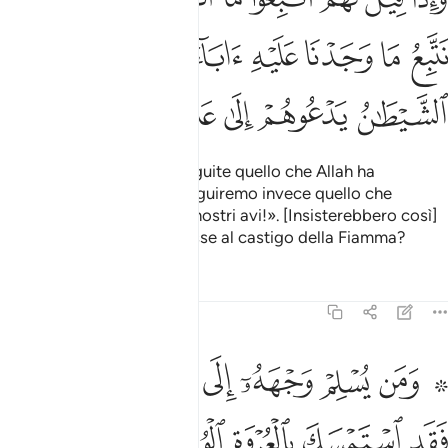
ﱪ
ﱫ
ﱬ
ﱭ
ﱮﱯ
ﱰ
ﱱ
ﱲ
ﱳ
ﱴ
ﱵ
ﱶ
ﱷ
E quando si dice loro: «Seguite quello che Allah ha
rivelato», rispondono: «Seguiremo invece quello che
abbiamo trovato presso i nostri avi!». [Insisterebbero così]
anche se Satana li chiamasse al castigo della Fiamma?
Tafsir
Lezioni
Riflessi
31:22
ﱸ ﱹ
ﱺ
ﱻ
ﱼ
ﱽ
ﱾ
ﱿ
من يسلم وجهه الى الله وهو محسن فقد استمسك بالعروة الوثقى والى ال
َمَن يُسْلِمْ وَجْهَهُۥٓ إِلَى ٱللَّهِ وَهُوَ مُحْسِنٌۭ فَقَدِ ٱسْتَمْسَكَ بِٱلْعُرْوَة
ﲀ
ﲁ
ﲂ
ﲃﲄ
ﲅ
ﲆ
ﲇ