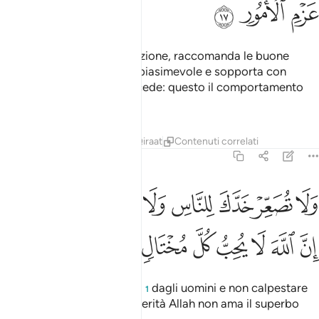
ﳃ
ﳄ
ﳅ
O figlio mio, assolvi all’orazione, raccomanda le buone
consuetudini e proibisci il biasimevole e sopporta con
pazienza quello che ti succede: questo il comportamento
da tenere in ogni impresa.
Tafsir
Lezioni
Riflessi
Qiraat
Contenuti correlati
31:18
ﳆ
ﳇ
ﳈ
ﳉ
ﳊ
ﳋ
ﳌ
ﳍ
ﳎﳏ
لا تصعر خدك للناس ولا تمش في الارض مرحا ان الله لا يحب كل مختال 
َلَا تُصَعِّرْ خَدَّكَ لِلنَّاسِ وَلَا تَمْشِ فِى ٱلْأَرْضِ مَرَحًا ۖ إِنَّ ٱللَّهَ لَا يُحِبُّ كُ
ﳐ
ﳑ
ﳒ
ﳓ
ﳔ
ﳕ
ﳖ
ﳗ
Non voltare la tua guancia
dagli uomini e non calpestare
1
la terra con arroganza: in verità Allah non ama il superbo