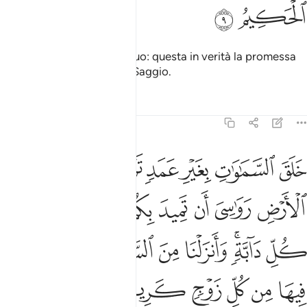
ﲘ
ﲙ
dove rimarranno in perpetuo: questa in verità la promessa
di Allah. Egli è l’Eccelso, il Saggio.
Tafsir
Lezioni
Riflessi
31:10
ﲚ
ﲛ
ﲜ
ﲝ
ﲞﲟ
ﲠ
ﲡ
لق السماوات بغير عمد ترونها والقى في الارض رواسي ان تميد بكم وبث ف
َلَقَ ٱلسَّمَـٰوَٰتِ بِغَيْرِ عَمَدٍۢ تَرَوْنَهَا ۖ وَأَلْقَىٰ فِى ٱلْأَرْضِ رَوَٰسِىَ أَن تَمِيدَ 
ﲢ
ﲣ
ﲤ
ﲥ
ﲦ
ﲧ
ﲨ
ﲩ
ﲪ
ﲫﲬ
ﲭ
ﲮ
ﲯ
ﲰ
ﲱ
ﲲ
ﲳ
ﲴ
ﲵ
ﲶ
ﲷ