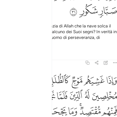
ﱿ
ﲀ
ﲁ
Non hai visto che è per grazia di Allah che la nave solca il
mare, affinché vi mostri qualcuno dei Suoi segni? In verità in
ciò vi sono segni per ogni uomo di perseveranza, di
riconoscenza.
Tafsir
Lezioni
Riflessi
31:32
ﲂ
ﲃ
ﲄ
ﲅ
ﲆ
ﲇ
اذا غشيهم موج كالظلل دعوا الله مخلصين له الدين فلما نجاهم الى البر ف
َإِذَا غَشِيَهُم مَّوْجٌۭ كَٱلظُّلَلِ دَعَوُا۟ ٱللَّهَ مُخْلِصِينَ لَهُ ٱلدِّينَ فَلَمَّا نَجَّىٰهُمْ إِ
ﲈ
ﲉ
ﲊ
ﲋ
ﲌ
ﲍ
ﲎ
ﲏ
ﲐﲑ
ﲒ
ﲓ
ﲔ
ﲕ