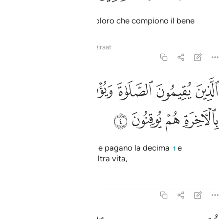
guida e misericordia per coloro che compiono il bene
Tafsir
Lezioni
Riflessi
Qiraat
31:4
ﱌ
ﱍ
ﱎ
ﱏ
ﱐ
لذين يقيمون الصلاة ويوتون الزكاة وهم بالاخرة هم يوقنون ٤
ﱑ
لَّذِينَ يُقِيمُونَ ٱلصَّلَوٰةَ وَيُؤْتُونَ ٱلزَّكَوٰةَ وَهُم بِٱلْـَٔاخِرَةِ هُمْ يُوقِنُونَ ٤
ﱒ
ﱓ
ﱔ
ﱕ
che assolvono all’orazione e pagano la decima
e
1
fermamente credono nell’altra vita,
Tafsir
Lezioni
Riflessi
31:5