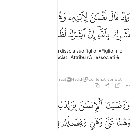
ﱖ
ﱗ
ﱘ
ﱙ
ﱚ
ﱛ
ﱜ
ﱝ
اذ قال لقمان لابنه وهو يعظه يا بني لا تشرك بالله ان الشرك لظلم عظيم
َإِذْ قَالَ لُقْمَـٰنُ لِٱبْنِهِۦ وَهُوَ يَعِظُهُۥ يَـٰبُنَىَّ لَا تُشْرِكْ بِٱللَّهِ ۖ إِنَّ ٱلشِّرْكَ 
ﱞ
ﱟﱠ
ﱡ
ﱢ
ﱣ
ﱤ
ﱥ
E [ricorda] quando Luqmàn disse a suo figlio: «Figlio mio,
non attribuire ad Allah associati. AttribuirGli associati è
un’enorme ingiustizia».
Tafsir
Lezioni
Riflessi
Qiraat
Hadith
Contenuti correlati
31:14
ﱦ
ﱧ
ﱨ
ﱩ
ﱪ
وصينا الانسان بوالديه حملته امه وهنا على وهن وفصاله في عامين ان ا
َوَصَّيْنَا ٱلْإِنسَـٰنَ بِوَٰلِدَيْهِ حَمَلَتْهُ أُمُّهُۥ وَهْنًا عَلَىٰ وَهْنٍۢ وَفِصَـٰ
ﱫ
ﱬ
ﱭ
ﱮ
ﱯ
ﱰ
ﱱ