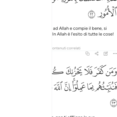
ﲈ
ﲉ
Chi sottomette il suo volto ad Allah e compie il bene, si
afferra all’ansa
più salda. In Allah è l’esito di tutte le cose!
1
Tafsir
Lezioni
Riflessi
Contenuti correlati
31:23
ﲊ
ﲋ
ﲌ
ﲍ
ﲎﲏ
ﲐ
ﲑ
من كفر فلا يحزنك كفره الينا مرجعهم فننبيهم بما عملوا ان الله عليم بذ
َمَن كَفَرَ فَلَا يَحْزُنكَ كُفْرُهُۥٓ ۚ إِلَيْنَا مَرْجِعُهُمْ فَنُنَبِّئُهُم بِم
ﲒ
ﲓ
ﲔﲕ
ﲖ
ﲗ
ﲘ
ﲙ
ﲚ
ﲛ