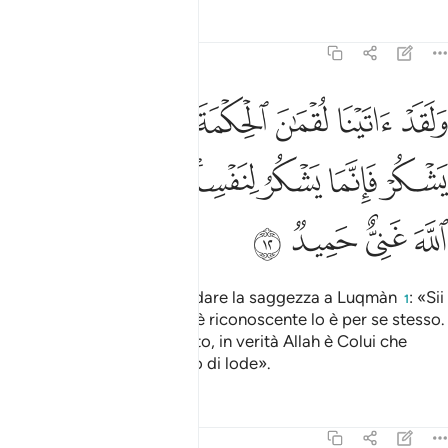
Tafsir
Lezioni
Riflessi
31:12
ﱁ
ﱂ
ﱃ
ﱄ
ﱅ
ﱆ
ﱇﱈ
ﱉ
لقد اتينا لقمان الحكمة ان اشكر لله ومن يشكر فانما يشكر لنفسه ومن ك
َلَقَدْ ءَاتَيْنَا لُقْمَـٰنَ ٱلْحِكْمَةَ أَنِ ٱشْكُرْ لِلَّهِ ۚ وَمَن يَشْكُرْ فَإِنَّمَا يَشْكُرُ لِنَ
ﱊ
ﱋ
ﱌ
ﱍﱎ
ﱏ
ﱐ
ﱑ
ﱒ
ﱓ
ﱔ
ﱕ
Certamente fummo Noi a dare la saggezza a Luqmàn
: «Sii
1
riconoscente ad Allah: chi è riconoscente lo è per se stesso.
Quanto a colui che è ingrato, in verità Allah è Colui che
basta a Se Stesso, il Degno di lode».
Tafsir
Lezioni
Riflessi
31:13