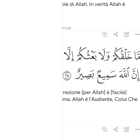
potrebbero esaurire le parole di Allah. In verità Allah è
eccelso, saggio
2
Tafsir
Lezioni
Riflessi
Qiraat
31:28
ﳙ
ﳚ
ﳛ
ﳜ
ﳝ
ﳞ
ا خلقكم ولا بعثكم الا كنفس واحدة ان الله سميع بصير ٢٨
ﳟﳠ
َّا خَلْقُكُمْ وَلَا بَعْثُكُمْ إِلَّا كَنَفْسٍۢ وَٰحِدَةٍ ۗ إِنَّ ٱللَّهَ سَمِيعٌۢ بَصِيرٌ ٢٨
ﳡ
ﳢ
ﳣ
ﳤ
ﳥ
La vostra creazione e resurrezione [per Allah] è [facile]
come quella di una sola anima. Allah è l’Audiente, Colui Che
tutto osserva.
Tafsir
Lezioni
Riflessi
31:29