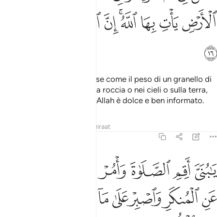
ﲩ
ﲪ
ﲫ
ﲬﲭ
ﲮ
ﲯ
ﲰ
ﲱ
ﲲ
«O figlio mio, anche se fosse come il peso di un granello di
senape, nel profondo di una roccia o nei cieli o sulla terra,
Allah lo porterà alla luce
. Allah è dolce e ben informato.
1
Tafsir
Lezioni
Riflessi
Qiraat
31:17
ﲳ
ﲴ
ﲵ
ﲶ
ﲷ
ﲸ
ا بني اقم الصلاة وامر بالمعروف وانه عن المنكر واصبر على ما اصابك ا
َـٰبُنَىَّ أَقِمِ ٱلصَّلَوٰةَ وَأْمُرْ بِٱلْمَعْرُوفِ وَٱنْهَ عَنِ ٱلْمُنكَرِ وَٱصْبِرْ ع
ﲹ
ﲺ
ﲻ
ﲼ
ﲽ
ﲾﲿ
ﳀ
ﳁ
ﳂ