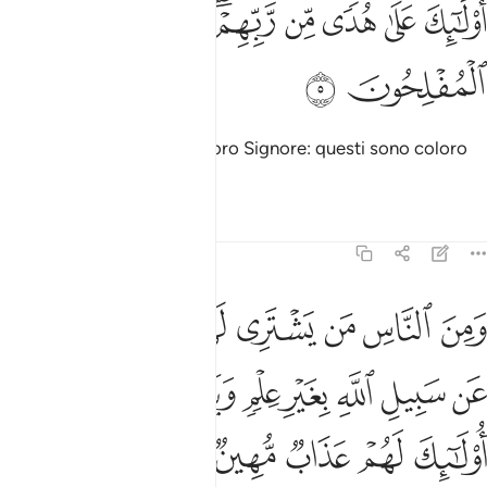
ﱖ
ﱗ
ﱘ
ﱙ
ﱚﱛ
ولايك على هدى من ربهم واولايك هم المفلحون ٥
ﱜ
ﱝ
ُو۟لَـٰٓئِكَ عَلَىٰ هُدًۭى مِّن رَّبِّهِمْ ۖ وَأُو۟لَـٰٓئِكَ هُمُ ٱلْمُفْلِحُونَ ٥
ﱞ
ﱟ
che seguono la guida del loro Signore: questi sono coloro
che prospereranno.
Tafsir
Lezioni
Riflessi
31:6
ﱠ
ﱡ
ﱢ
ﱣ
ﱤ
ﱥ
ﱦ
من الناس من يشتري لهو الحديث ليضل عن سبيل الله بغير علم ويتخذها
َمِنَ ٱلنَّاسِ مَن يَشْتَرِى لَهْوَ ٱلْحَدِيثِ لِيُضِلَّ عَن سَبِيلِ ٱللَّهِ بِغَيْرِ عِلْمٍۢ وَ
ﱧ
ﱨ
ﱩ
ﱪ
ﱫ
ﱬ
ﱭﱮ
ﱯ
ﱰ
ﱱ
ﱲ
ﱳ