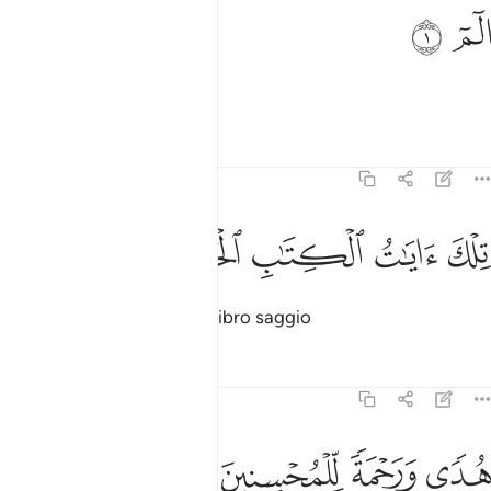
لم ١
ﱁ
ﱂ
لٓمٓ ١
Alif, Làm, Mìm
.
1
Tafsir
Lezioni
Riflessi
31:2
ﱃ
ﱄ
لك ايات الكتاب الحكيم ٢
ﱅ
ﱆ
ﱇ
ِلْكَ ءَايَـٰتُ ٱلْكِتَـٰبِ ٱلْحَكِيمِ ٢
Questi sono i versetti del Libro saggio
Tafsir
Lezioni
Riflessi
31:3
ﱈ
ﱉ
دى ورحمة للمحسنين ٣
ﱊ
ﱋ
ُدًۭى وَرَحْمَةًۭ لِّلْمُحْسِنِينَ ٣