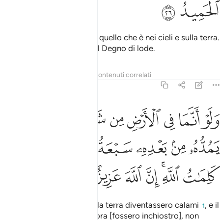
ﳀ
ﳁ
[Appartiene] ad Allah tutto quello che è nei cieli e sulla terra.
Allah basta a Se Stesso, è il Degno di lode.
Tafsir
Lezioni
Riflessi
Contenuti correlati
31:27
ﳂ
ﳃ
ﳄ
ﳅ
ﳆ
ﳇ
ﳈ
ﳉ
لو انما في الارض من شجرة اقلام والبحر يمده من بعده سبعة ابحر ما نف
َلَوْ أَنَّمَا فِى ٱلْأَرْضِ مِن شَجَرَةٍ أَقْلَـٰمٌۭ وَٱلْبَحْرُ يَمُدُّهُۥ مِنۢ بَعْدِهِۦ سَبْعَة
ﳊ
ﳋ
ﳌ
ﳍ
ﳎ
ﳏ
ﳐ
ﳑ
ﳒﳓ
ﳔ
ﳕ
ﳖ
ﳗ
ﳘ
Anche se tutti gli alberi della terra diventassero calami
, e il
1
mare e altri sette mari ancora [fossero inchiostro], non