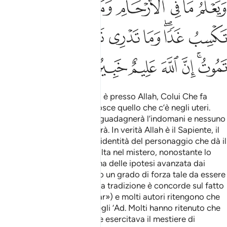
ﳂ
ﳃ
ﳄ
ﳅﳆ
ﳇ
ﳈ
ﳉ
ﳊ
ﳋ
ﳌﳍ
ﳎ
ﳏ
ﳐ
ﳑ
ﳒ
ﳓﳔ
ﳕ
ﳖ
ﳗ
ﳘ
ﳙ
In verità la scienza dell’Ora è presso Allah, Colui Che fa
scendere la pioggia e conosce quello che c’è negli uteri.
Nessuno conosce ciò che guadagnerà l’indomani e nessuno
conosce la terra in cui morrà. In verità Allah è il Sapiente, il
Ben informato
.
La vera identità del personaggio che dà il
1
2
nome a questa sura è avvolta nel mistero, nonostante lo
sforzo dell’esegesi. Nessuna delle ipotesi avanzata dai
commentatori ha raggiunto un grado di forza tale da essere
comunemente accettata. La tradizione è concorde sul fatto
che fu longevo («mu‘ammar») e molti autori ritengono che
appartenesse al popolo degli ‘Ad. Molti hanno ritenuto che
fosse uno schiavo nero che esercitava il mestiere di