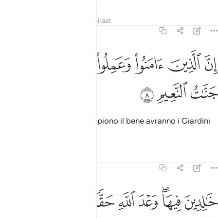
Tafsir
Lezioni
Riflessi
Qiraat
31:8
ﲆ
ﲇ
ﲈ
ﲉ
ن الذين امنوا وعملوا الصالحات لهم جنات النعيم ٨
ﲊ
ﲋ
ِنَّ ٱلَّذِينَ ءَامَنُوا۟ وَعَمِلُوا۟ ٱلصَّـٰلِحَـٰتِ لَهُمْ جَنَّـٰتُ ٱلنَّعِيمِ ٨
ﲌ
ﲍ
ﲎ
Coloro che credono e compiono il bene avranno i Giardini
della Delizia,
Tafsir
Lezioni
Riflessi
31:9
ﲏ
ﲐﲑ
ﲒ
ﲓ
ﲔﲕ
الدين فيها وعد الله حقا وهو العزيز الحكيم ٩
ﲖ
ﲗ
َـٰلِدِينَ فِيهَا ۖ وَعْدَ ٱللَّهِ حَقًّۭا ۚ وَهُوَ ٱلْعَزِيزُ ٱلْحَكِيمُ ٩