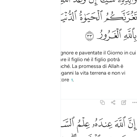
ﲳ
ﲴ
ﲵ
ﲶ
ﲷ
ﲸ
ﲹ
ﲺ
Uomini, temete il vostro Signore e paventate il Giorno in cui
il padre non potrà soddisfare il figlio né il figlio potrà
soddisfare il padre in alcunché. La promessa di Allah è
verità. Badate che non vi inganni la vita terrena e non vi
inganni, su Allah, l’Ingannatore
.
1
Tafsir
Lezioni
Riflessi
31:34
ﲻ
ﲼ
ﲽ
ﲾ
ﲿ
ﳀ
ﳁ
ن الله عنده علم الساعة وينزل الغيث ويعلم ما في الارحام وما تدري 
ِنَّ ٱللَّهَ عِندَهُۥ عِلْمُ ٱلسَّاعَةِ وَيُنَزِّلُ ٱلْغَيْثَ وَيَعْلَمُ مَا فِى ٱلْأَرْحَامِ ۖ 