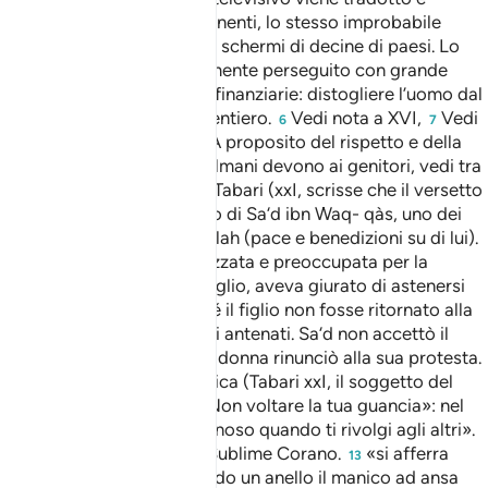
distribuito nei cinque continenti, lo stesso improbabile
poliziotto imperversa sugli schermi di decine di paesi. Lo
scopo è unico, scientificamente perseguito con grande
utilizzo di risorse umane e finanziarie: distogliere l’uomo dal
Ricordo di Dio e dal Suo sentiero.
Vedi nota a XVI,
Vedi
6
7
nota al titolo della sura.
A proposito del rispetto e della
8
considerazione che i musulmani devono ai genitori, vedi tra
l’altro XVII, 23-e la nota.
Tabari (xxI, scrisse che il versetto
9
scese in riferimento al caso di Sa‘d ibn Waq- qàs, uno dei
compagni dell’Inviato di Allah (pace e benedizioni su di lui).
La madre di Sa‘d, scandalizzata e preoccupata per la
conversione all’IsIàm del figlio, aveva giurato di astenersi
dal cibo e dall’acqua finché il figlio non fosse ritornato alla
religione idolatrica dei suoi antenati. Sa‘d non accettò il
ricatto e dopo tre giorni la donna rinunciò alla sua protesta.
Secondo l’esegesi classica (Tabari xxI, il soggetto del
10
versetto è la «colpa».
«Non voltare la tua guancia»: nel
11
senso di «non essere sdegnoso quando ti rivolgi agli altri».
« un Libro luminoso»:il Sublime Corano.
«si afferra
12
13
all’ansa più salda»: formando un anello il manico ad ansa