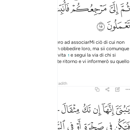
ﲑ
ﲒ
ﲓ
ﲔ
ﲕ
ﲖ
ﲗ
ﲘ
E se entrambi ti obbligassero ad associarMi ciò di cui non
hai conoscenza alcuna, non obbedire loro, ma sii comunque
cortese con loro in questa vita
e segui la via di chi si
1
rivolge a Me. Poi a Me farete ritorno e vi informerò su quello
che avrete fatto».
Tafsir
Lezioni
Riflessi
Hadith
31:16
ﲙ
ﲚ
ﲛ
ﲜ
ﲝ
ﲞ
ﲟ
ﲠ
ا بني انها ان تك مثقال حبة من خردل فتكن في صخرة او في السماوات او
َـٰبُنَىَّ إِنَّهَآ إِن تَكُ مِثْقَالَ حَبَّةٍۢ مِّنْ خَرْدَلٍۢ فَتَكُن فِى صَخْرَةٍ أَوْ فِى ٱلسَّ
ﲡ
ﲢ
ﲣ
ﲤ
ﲥ
ﲦ
ﲧ
ﲨ