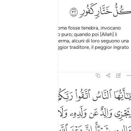
ﲖ
ﲗ
ﲘ
ﲙ
Quando li copre un’onda come fosse tenebra, invocano
Allah e Gli rendono un culto puro; quando poi [Allah] li
mette al sicuro sulla terra ferma, alcuni di loro seguono una
via intermedia
. Solo il peggior traditore, il peggior ingrato
1
rinnegherà i Nostri segni.
Tafsir
Lezioni
Riflessi
31:33
ﲚ
ﲛ
ﲜ
ﲝ
ﲞ
ﲟ
ﲠ
ا ايها الناس اتقوا ربكم واخشوا يوما لا يجزي والد عن ولده ولا مولود هو ج
َـٰٓأَيُّهَا ٱلنَّاسُ ٱتَّقُوا۟ رَبَّكُمْ وَٱخْشَوْا۟ يَوْمًۭا لَّا يَجْزِى وَالِد
ﲡ
ﲢ
ﲣ
ﲤ
ﲥ
ﲦ
ﲧ
ﲨ
ﲩ
ﲪ
ﲫﲬ
ﲭ
ﲮ
ﲯ
ﲰﲱ
ﲲ