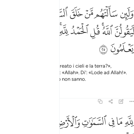
ﲤ
ﲥ
ﲦ
ﲧ
ﲨ
ﲩ
لين سالتهم من خلق السماوات والارض ليقولن الله قل الحمد لله بل اكثر
َلَئِن سَأَلْتَهُم مَّنْ خَلَقَ ٱلسَّمَـٰوَٰتِ وَٱلْأَرْضَ لَيَقُولُنَّ ٱللَّهُ ۚ قُلِ ٱلْحَمْدُ لِلَّهِ ۚ بَلْ أَك
ﲪ
ﲫﲬ
ﲭ
ﲮ
ﲯﲰ
ﲱ
ﲲ
ﲳ
ﲴ
ﲵ
Se domandi loro: «Chi ha creato i cieli e la terra?»,
certamente risponderanno: «Allah». Di’: «Lode ad Allah!».
Ma la maggior parte di loro non sanno.
Tafsir
Lezioni
Riflessi
31:26
ﲶ
ﲷ
ﲸ
ﲹ
ﲺﲻ
ﲼ
له ما في السماوات والارض ان الله هو الغني الحميد ٢٦
ﲽ
ﲾ
ﲿ
ِلَّهِ مَا فِى ٱلسَّمَـٰوَٰتِ وَٱلْأَرْضِ ۚ إِنَّ ٱللَّهَ هُوَ ٱلْغَنِىُّ ٱلْحَمِيدُ ٢٦