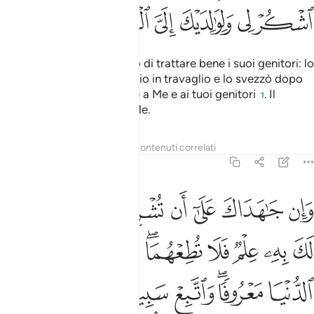
ﱲ
ﱳ
ﱴ
ﱵ
ﱶ
ﱷ
Abbiamo imposto all’uomo di trattare bene i suoi genitori: lo
portò sua madre di travaglio in travaglio e lo svezzò dopo
due anni: «Sii riconoscente a Me e ai tuoi genitori
. Il
1
destino ultimo è verso di Me.
Tafsir
Lezioni
Riflessi
Contenuti correlati
31:15
ﱸ
ﱹ
ﱺ
ﱻ
ﱼ
ﱽ
ﱾ
ﱿ
ان جاهداك على ان تشرك بي ما ليس لك به علم فلا تطعهما وصاحبهما في 
َإِن جَـٰهَدَاكَ عَلَىٰٓ أَن تُشْرِكَ بِى مَا لَيْسَ لَكَ بِهِۦ عِلْمٌۭ فَلَا تُطِعْهُمَا ۖ وَصَاحِبْهُمَا فِى ٱ
ﲀ
ﲁ
ﲂ
ﲃ
ﲄﲅ
ﲆ
ﲇ
ﲈ
ﲉﲊ
ﲋ
ﲌ
ﲍ
ﲎ
ﲏﲐ