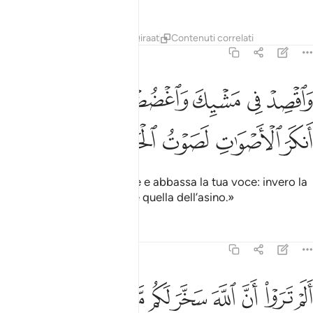
vanaglorioso.
Tafsir
Lezioni
Riflessi
Qiraat
Contenuti correlati
31:19
ﳘ
ﳙ
ﳚ
ﳛ
ﳜ
ﳝﳞ
ﳟ
اقصد في مشيك واغضض من صوتك ان انكر الاصوات لصوت الحمير ١٩
َٱقْصِدْ فِى مَشْيِكَ وَٱغْضُضْ مِن صَوْتِكَ ۚ إِنَّ أَنكَرَ ٱلْأَصْوَٰتِ لَصَوْتُ ٱلْحَم
ﳠ
ﳡ
ﳢ
ﳣ
ﳤ
Sii modesto nel camminare e abbassa la tua voce: invero la
più sgradevole delle voci è quella dell’asino.»
Tafsir
Lezioni
Riflessi
31:20
ﱁ
ﱂ
ﱃ
ﱄ
ﱅ
ﱆ
ﱇ
ﱈ
ﱉ
ﱊ
لم تروا ان الله سخر لكم ما في السماوات وما في الارض واسبغ عليكم ن
َلَمْ تَرَوْا۟ أَنَّ ٱللَّهَ سَخَّرَ لَكُم مَّا فِى ٱلسَّمَـٰوَٰتِ وَمَا فِى ٱلْأَرْضِ وَأَسْبَ