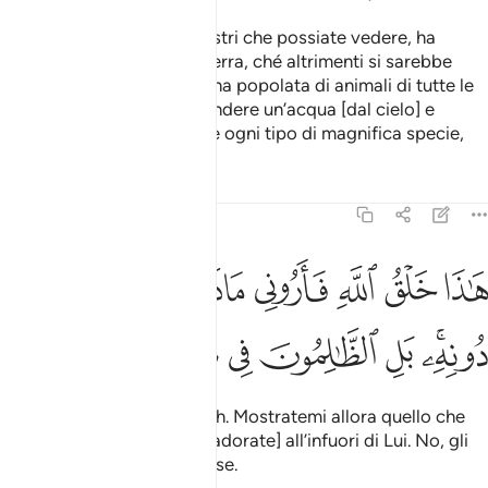
Ha creato i cieli senza pilastri che possiate vedere, ha
infisso le montagne sulla terra, ché altrimenti si sarebbe
mossa e voi con essa
e l’ha popolata di animali di tutte le
1
specie. Abbiamo fatto scendere un’acqua [dal cielo] e
abbiamo fatto germogliare ogni tipo di magnifica specie,
Tafsir
Lezioni
Riflessi
31:11
ﲸ
ﲹ
ﲺ
ﲻ
ﲼ
ﲽ
ﲾ
ﲿ
اذا خلق الله فاروني ماذا خلق الذين من دونه بل الظالمون في ضلال مبي
َـٰذَا خَلْقُ ٱللَّهِ فَأَرُونِى مَاذَا خَلَقَ ٱلَّذِينَ مِن دُونِهِۦ ۚ بَلِ ٱلظَّـٰلِمُونَ فِى 
ﳀﳁ
ﳂ
ﳃ
ﳄ
ﳅ
ﳆ
ﳇ
Questa la creazione di Allah. Mostratemi allora quello che
hanno creato gli altri [che adorate] all’infuori di Lui. No, gli
ingiusti sono in errore palese.