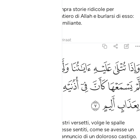
Tra gli uomini vi è chi
compra storie ridicole per
1
distogliere la gente dal sentiero di Allah e burlarsi di esso:
quelli avranno un castigo umiliante.
Tafsir
Lezioni
Riflessi
Qiraat
31:7
ﱴ
ﱵ
ﱶ
ﱷ
ﱸ
ﱹ
ﱺ
اذا تتلى عليه اياتنا ولى مستكبرا كان لم يسمعها كان في اذنيه وقرا فبش
َإِذَا تُتْلَىٰ عَلَيْهِ ءَايَـٰتُنَا وَلَّىٰ مُسْتَكْبِرًۭا كَأَن لَّمْ يَسْمَعْهَا كَأَنَّ فِىٓ أُذُنَيْهِ وَقْرًۭا ۖ فَ
ﱻ
ﱼ
ﱽ
ﱾ
ﱿ
ﲀﲁ
ﲂ
ﲃ
ﲄ
ﲅ
Quando gli si recitano i Nostri versetti, volge le spalle
superbo come se non li avesse sentiti, come se avesse un
peso nelle orecchie. Dagli annuncio di un doloroso castigo.