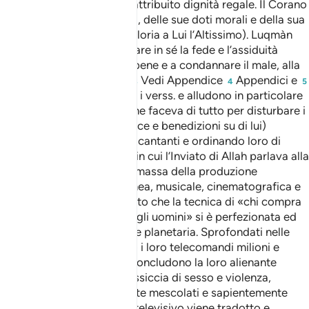
falegname, altri gli hanno attribuito dignità regale. Il Corano
ci parla della sua saggezza, delle sue doti morali e della sua
fede nell’Unicità di Allah (gloria a Lui l’Altissimo). Luqmàn
istruisce suo figlio a coltivare in sé la fede e l’assiduità
rituale, a raccomandare il bene e a condannare il male, alla
pazienza e alla modestia.
Vedi Appendice
Appendici e
3
4
5
Secondo l’esegesi classica i verss. e alludono in particolare
ad un coreiscita pagano che faceva di tutto per disturbare i
sermoni di Muhammad (pace e benedizioni su di lui)
ingaggiando cantastorie e cantanti e ordinando loro di
esibirsi nello stesso luogo in cui l’Inviato di Allah parlava alla
gente. Se consideriamo la massa della produzione
spettacolare contemporanea, musicale, cinematografica e
televisiva, ci rendiamo conto che la tecnica di «chi compra
storie ridicole per traviare gli uomini» si è perfezionata ed
ha raggiunto una diffusione planetaria. Sprofondati nelle
loro poltrone, impugnando i loro telecomandi milioni e
milioni di uomini e donne concludono la loro alienante
giornata con una dose massiccia di sesso e violenza,
volgarità e vanità, abilmente mescolati e sapientemente
propinati. Lo stesso serial televisivo viene tradotto e