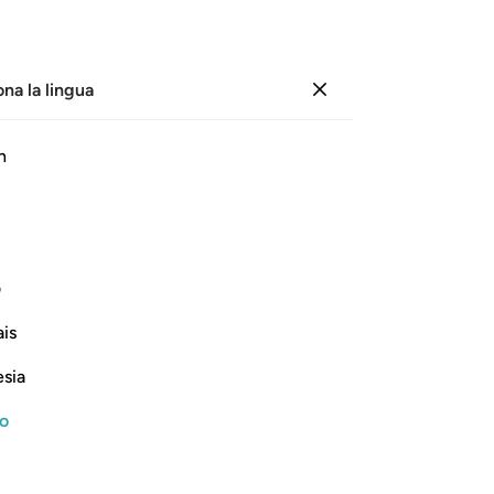
ona la lingua
Registrazione
Le
h
Cap
1
.
ﲷ
ﲸ
ﲹ
ﲺ
ﲻ
ﲼ
no
In
a, da una goccia di sperma eterogenea
un
ف
ch
is
Ret
Continua a leggere
ab
esia
Fi
cui
no
una
fa