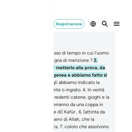
Registrazione
ggere nel contesto
itolo 76, Pagina 578, Juz 29
Non è forse trascorso un lasso di tempo in cui l’uomo
n sia stato una creatura degna di menzione ?
2
.
vero creammo l’uomo, per metterlo alla prova, da
a goccia di sperma eterogenea e abbiamo fatto sì
e sentisse e vedesse
3
.
e gli abbiamo indicato la
ta Via, sia esso riconoscente o ingrato.
4
.
In verità
biamo preparato per i miscredenti catene, gioghi e la
amma.
5
.
In verità i giusti berranno da una coppa in
 è un miscuglio di [acqua e di] Kafùr ,
6
.
[attinta da
] fonte da cui berranno i servi di Allah, che la
ranno fluire con abbondanza,
7
.
coloro che assolvono