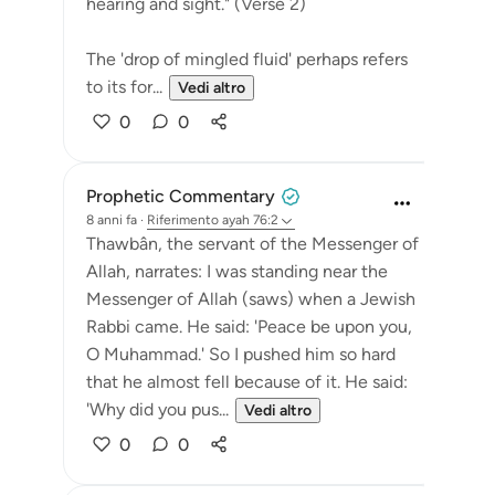
hearing and sight." (Verse 2)
The 'drop of mingled fluid' perhaps refers
to its for...
Vedi altro
0
0
Prophetic Commentary
8 anni fa
·
Riferimento
ayah 76:2
Thawbân, the servant of the Messenger of
Allah, narrates: I was standing near the
Messenger of Allah (saws) when a Jewish
Rabbi came. He said: 'Peace be upon you,
O Muhammad.' So I pushed him so hard
that he almost fell because of it. He said:
'Why did you pus...
Vedi altro
0
0