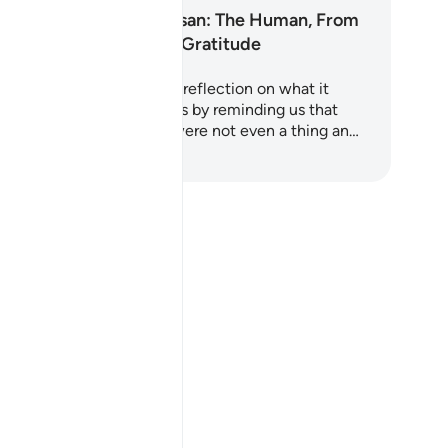
Surah Al-Insan: The Human, From
Nothing to Gratitude
ah Al-Insan is a profound reflection on what it
ans to be human. It begins by reminding us that
ere was a time when we were not even a thing an…
izia ad imparare