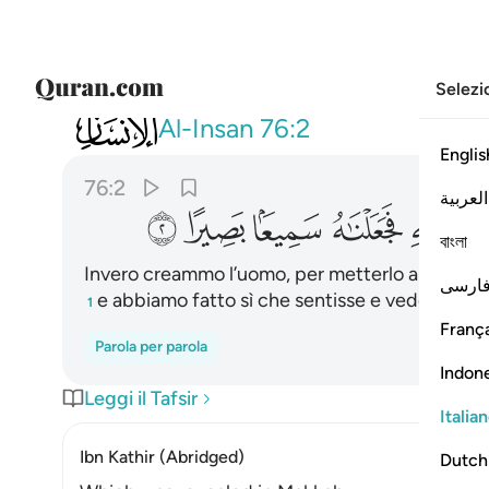
Selezi
076
انا خلقنا الانسان من نطفة امشاج نب
Al-Insan
76:2
Englis
76:2
العربية
ﲽ
ﲾ
ﲿ
ﳀ
ﳁ
বাংলা
Invero creammo l’uomo, per metterlo alla prov
ارسی
e abbiamo fatto sì che sentisse e vedesse
1
França
Parola per parola
Indon
Leggi il Tafsir
Italia
Ibn Kathir (Abridged)
Dutch