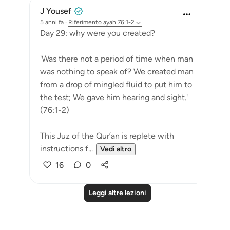
J Yousef
5 anni fa
·
Riferimento
ayah 76:1-2
Day 29: why were you created?
'Was there not a period of time when man
was nothing to speak of? We created man
from a drop of mingled fluid to put him to
the test; We gave him hearing and sight.'
(76:1-2)
This Juz of the Qur’an is replete with
instructions f...
Vedi altro
16
0
Leggi altre lezioni