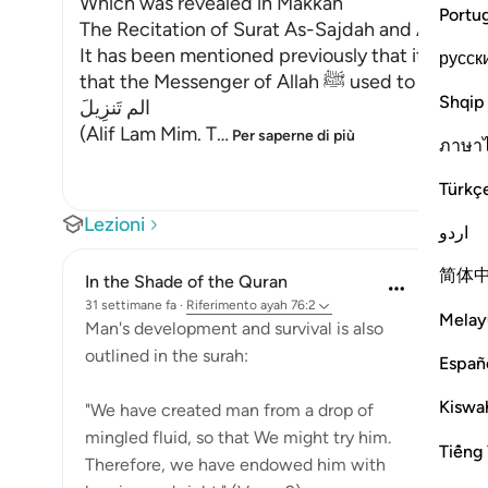
Which was revealed in Makkah
Portu
The Recitation of Surat As-Sajdah and Al-Insan
It has been mentioned previously that it is rec
русск
that the Messenger of Allah
Shqip
الم تَنزِيلَ
(Alif Lam Mim. T
…
Per saperne di più
ภาษา
Türkç
Lezioni
اردو
简体
In the Shade of the Quran
31 settimane fa
·
Riferimento
ayah 76:2
Melay
Man's development and survival is also
outlined in the surah:
Españ
Kiswah
"We have created man from a drop of
mingled fluid, so that We might try him.
Tiếng 
Therefore, we have endowed him with