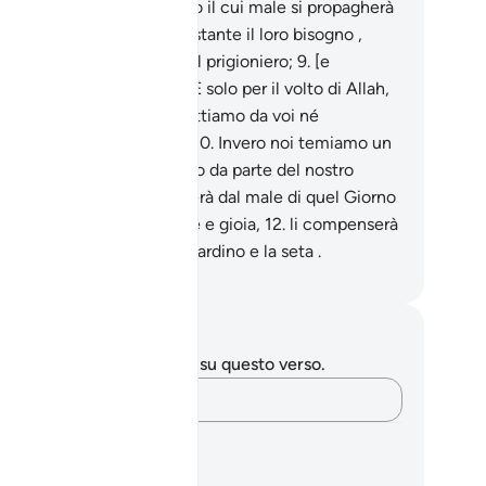
loro voti e temono il giorno il cui male si propagherà
unque,
8
.
[loro] che, nonostante il loro bisogno ,
rono il povero, l’orfano e il prigioniero;
9
.
[e
eriormente affermano:] «È solo per il volto di Allah,
e vi nutriamo; non ci aspettiamo da voi né
compensa, né gratitudine.
10
.
Invero noi temiamo un
rno terribile e catastrofico da parte del nostro
gnore».
11
.
Allah li preserverà dal male di quel Giorno
erserà su di loro splendore e gioia,
12
.
li compenserà
 loro perseverare con il Giardino e la seta .
mza Roberto Piccardo
punti e riflessioni
 hai appunti o riflessioni su questo verso.
Cattura i tuoi pensieri…
ani di apprendimento