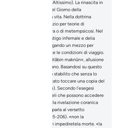
mini di Allah (gloria a Lui l’Altissimo). La rinascita in
rme sconosciute avverrà nel Giorno della
urrezione e non in questa vita. Nella dottrina
lamica non c’è nessuno spazio per teorie di
incarnazione su questa terra o di metempsicosi. Nel
oco c’è il memento del castigo infernale e delia
ssibilità di accenderlo sfregando un mezzo per
enere luce e calore in tutte le condizioni di viaggio.
 un Libro custodito»: «fi kitâbin maknûn», allusione
l’archetipo celeste del Corano. Basandosi su questo
setto alcuni giuristi hanno stabilito che senza lo
to di purezza rituale è vietato toccare una copia del
rano (inteso come volume). Secondo l’esegesi
assica «i puri» sono gli angeli che possono accedere
’essenza dell’Archetipo della rivelazione coranica
todito nei cieli e di cui si parla al versetto
ecedente (Tabari XXVII, 205-206). «non la
condurrete [nel corpo]»:non impediretela morte. «la