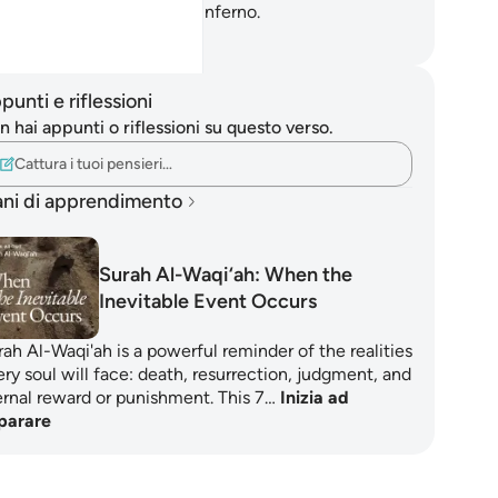
rnace», uno dei nomi dell’Inferno.
mza Roberto Piccardo
punti e riflessioni
 hai appunti o riflessioni su questo verso.
Cattura i tuoi pensieri…
ani di apprendimento
Surah Al-Waqi‘ah: When the
Inevitable Event Occurs
ah Al-Waqi'ah is a powerful reminder of the realities
ry soul will face: death, resurrection, judgment, and
ernal reward or punishment. This 7…
Inizia ad
parare