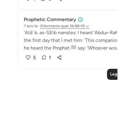
Prophetic Commentary
7 anni fa
·
Riferimento
ayah 56:88-95
‘Atâ’ b. as-Sâ’ib narrates: I heard ‘Abdur-Rahmân b. 
the first day that I met him: 'This companion of the Messenger of Al
he heard the Prophet ﷺ say: ‘Whoever wou
5
1
Leggi altre le