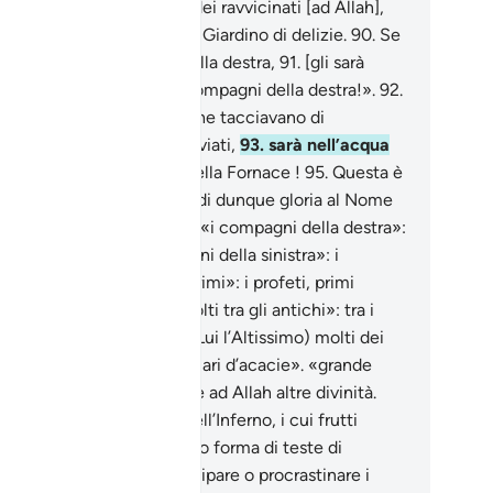
.
Se [il morente] fa parte dei ravvicinati [ad Allah],
.
avrà riposo, profumi e un Giardino di delizie.
90
.
Se
stato uno dei compagni della destra,
91
.
[gli sarà
tto:] «Pace da parte dei compagni della destra!».
92
.
 se è stato uno di quelli che tacciavano di
nzogna e che si erano traviati,
93
.
sarà nell’acqua
llente,
94
.
e precipitato nella Fornace !
95
.
Questa è
certezza assoluta.
96
.
Rendi dunque gloria al Nome
l tuo Signore, il Supremo! «i compagni della destra»:
imorati di Allah. «i compagni della sinistra»: i
credenti, i colpevoli. «i primi»: i profeti, primi
ulmani, i ravvicinati. «molti tra gli antichi»: tra i
vicinati ad Allah (gloria a Lui l’Altissimo) molti dei
imi musulmani. Oppure «filari d’acacie». «grande
cato»: lo shirk, l’associare ad Allah altre divinità.
albero Zaqqum»: albero dell’Inferno, i cui frutti
arissimi e disgustosi hanno forma di teste di
moni. Nessuno potrà anticipare o procrastinare i