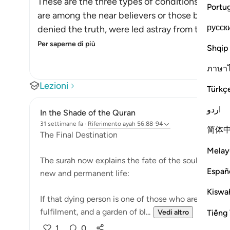
These are the three types of conditions that pe
Portu
are among the near believers or those below the
русск
denied the truth, were led astray from the gui
Per saperne di più
Shqip
ภาษา
Lezioni
Türkç
اردو
In the Shade of the Quran
31 settimane fa
·
Riferimento
ayah 56:88-94
简体
The Final Destination
Melay
The surah now explains the fate of the soul that has 
Españ
new and permanent life:
Kiswah
If that dying person is one of those who are drawn c
fulfilment, and a garden of bl...
Tiếng 
Vedi altro
1
0