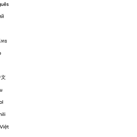
ople face upon their death. Either they
88
guês
ir rank on the right, or those who
89
ий
dance and were ignorant about Allah
…
è 
de
Ma
Altri Tafsir
me
ไทย
bo
e
la 
de
i t
中文
mis
mus
u
rav
turned its back on this world to begin its
pr
ol
pec
ili
«l’
lose to God, he will have repose,
am
Việt
dè