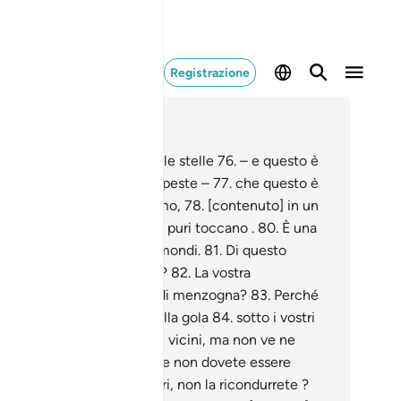
Registrazione
ggere nel contesto
itolo 56, Pagina 537, Juz 27
.
Lo giuro per il declino delle stelle
76
.
– e questo è
uramento solenne, se lo sapeste –
77
.
che questo è
verità un Corano nobilissimo,
78
.
[contenuto] in un
bro custodito
79
.
che solo i puri toccano .
80
.
È una
velazione del Signore dei mondi.
81
.
Di questo
scorso vorreste sospettare?
82
.
La vostra
conoscenza sarà tacciarlo di menzogna?
83
.
Perché
, quando [l’anima] risale alla gola
84
.
sotto i vostri
chi,
85
.
e Noi gli siamo più vicini, ma non ve ne
corgete,
86
.
perché mai, se non dovete essere
dicati
87
.
e se siete sinceri, non la ricondurrete ?