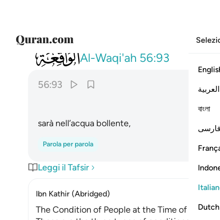
Selezi
056
فنزل من حميم ٩٣
Al-Waqi'ah
56:93
Englis
56:93
العربية
বাংলা
sarà nell’acqua bollente,
ارسی
Parola per parola
França
Leggi il Tafsir
Indon
Italia
Ibn Kathir (Abridged)
Dutch
The Condition of People at the Time of Their D