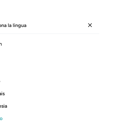
ona la lingua
Registrazione
Le
h
Cap
75
ﲘ
ﲙ
ﲚ
ﲛ
gi
in 
Li
ف
Ri
Continua a leggere
is
di
ri
esia
mai
oc
no
ac
eath
giu