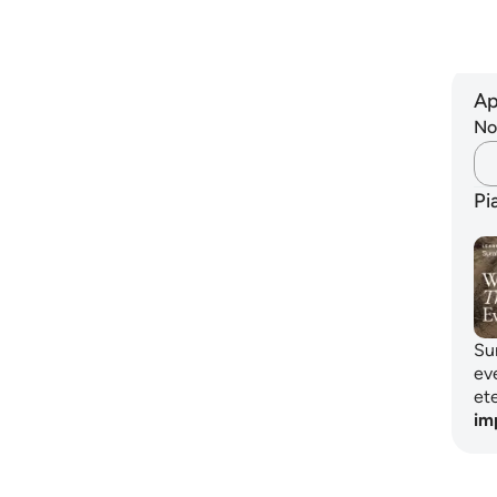
Fo
-
Ha
Ap
Non
Pi
Sur
eve
et
im