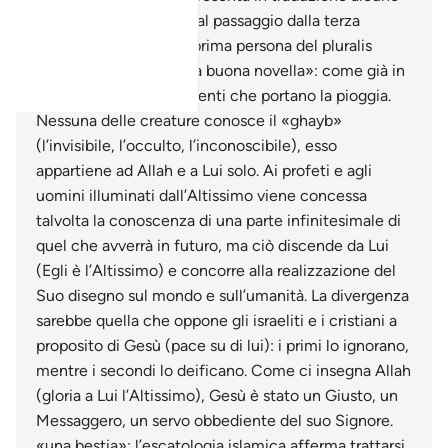
serie difficoltà dovute al passaggio dalla terza
persona singolare alla prima persona del pluralis
maiestatis. «nunzi della buona novella»: come già in
altri passi si tratta dei venti che portano la pioggia.
Nessuna delle creature conosce il «ghayb»
(l’invisibile, l’occulto, l’inconoscibile), esso
appartiene ad Allah e a Lui solo. Ai profeti e agli
uomini illuminati dall’Altissimo viene concessa
talvolta la conoscenza di una parte infinitesimale di
quel che avverrà in futuro, ma ciò discende da Lui
(Egli è l’Altissimo) e concorre alla realizzazione del
Suo disegno sul mondo e sull’umanità. La divergenza
sarebbe quella che oppone gli israeliti e i cristiani a
proposito di Gesù (pace su di lui): i primi lo ignorano,
mentre i secondi lo deificano. Come ci insegna Allah
(gloria a Lui l’Altissimo), Gesù è stato un Giusto, un
Messaggero, un servo obbediente del suo Signore.
«una bestia»: l’escatologia islamica afferma trattarsi