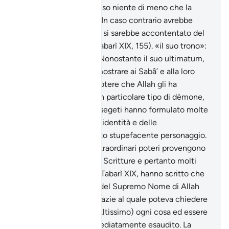
il dono e avrebbe preteso niente di meno che la
conversione dei Sabâ’. In caso contrario avrebbe
accettato il presente e si sarebbe accontentato del
guadagno materiale (Tabarì XIX, 155). «il suo trono»:
della regina dei Sabâ’. Nonostante il suo ultimatum,
Salomone preferisce mostrare ai Sabâ’ e alla loro
regina, un saggio del potere che Allah gli ha
concesso. «Un ifrit»: un particolare tipo di dèmone,
potente e astuto. Gli esegeti hanno formulato molte
ipotesi a proposito dell’identità e delle
caratteristiche di questo stupefacente personaggio.
E evidente che i suoi straordinari poteri provengono
dalla conoscenza delle Scritture e pertanto molti
commentatori (tra cui Tabarì XIX, hanno scritto che
egli era a conoscenza del Supremo Nome di Allah
(al-lsmu- 1-A’dham) grazie al quale poteva chiedere
ad Allah (gloria a Lui l’Altissimo) ogni cosa ed essere
costantemente e immediatamente esaudito. La