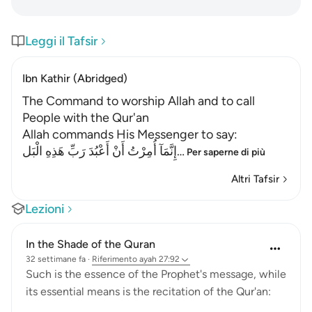
Leggi il Tafsir
Ibn Kathir (Abridged)
The Command to worship Allah and to call
People with the Qur'an
Allah commands His Messenger to say:
إِنَّمَآ أُمِرْتُ أَنْ أَعْبُدَ رَبِّ هَذِهِ الْبَل
…
Per saperne di più
Altri Tafsir
Lezioni
In the Shade of the Quran
32 settimane fa
·
Riferimento
ayah 27:92
Such is the essence of the Prophet's message, while
its essential means is the recitation of the Qur'an: