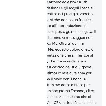
Che è nel fuoco e chi è attorno ad esso»: Allah
Stesso (gloria a Lui l’Altissimo) e gli angeli (pace su
tutti loro). Mosè è annichilito dal prodigio, vorrebbe
sottrarsi, ma qualcosa fa sì che non possa fuggire.
Abbiamo tradotto in base all’interpretazione del
Tabarì (XIX, 137). Secondo questo grande esegeta, il
brano va letto in questi termini: «i messaggeri non
hanno nulla da temere da Me. Gli altri uomini
possono avere paura di Me, eccetto coloro che…».
C’è forse un’altra interpretazione che si riferisce al
caso specifico di Mosè, che memore della sua
condotta passata, teme il castigo del suo Signore.
Allah (gloria a Lui l’Altissimo) lo rassicura «ma per
coloro che sostituiscono il male con il bene…». I
nove segni che Allah Altissimo dette a Mosè per
suffragarlo nella sua missione presso Faraone, oltre
alla mano che diventa «bianca», il bastone che si
trasforma in serpente(VII, 107), la siccità, la carestia