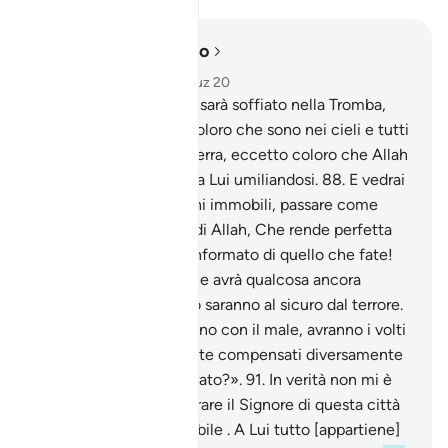
Leggere nel contesto
Capitolo 27, Pagina 385, Juz 20
87
.
E, nel Giorno in cui sarà soffiato nella Tromba,
saranno atterriti tutti coloro che sono nei cieli e tutti
coloro che sono sulla terra, eccetto coloro che Allah
vorrà. Tutti torneranno a Lui umiliandosi.
88
.
E vedrai
le montagne, che ritieni immobili, passare come
fossero nuvole. Opera di Allah, Che rende perfetta
ogni cosa . Egli è ben informato di quello che fate!
89
.
Chi verrà con il bene avrà qualcosa ancora
migliore. In quel Giorno saranno al sicuro dal terrore.
90
.
E coloro che verranno con il male, avranno i volti
gettati nel Fuoco: «Siete compensati diversamente
da quel che avete operato?».
91
.
In verità non mi è
stato ordinato che adorare il Signore di questa città
che Egli ha resa inviolabile . A Lui tutto [appartiene]