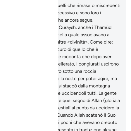
obbedirono a Şâlih, a quelli che rimasero miscredenti
si rivolge il versetto successivo e sono loro i
protagonisti di quello che ancora segue.
Probabilmente, come i Quraysh, anche i Thamùd
avevano una religione nella quale associavano al
culto di Allah quelli di altre «divinità». Come dire:
«Siamo del tutto all’oscuro di quello che è
avvenuto». La tradizione racconta che dopo aver
stretto questo patto scellerato, i congiurati uscirono
dalla città e si nascosero sotto una roccia
aspettando che calasse la notte per poter agire, ma
all’improvviso la roccia si staccò dalla montagna
precipitando su di loro e uccidendoli tutti. La gente
non seppe comprendere quel segno di Allah (gloria a
Lui l’Altissimo) e si imbestialì al punto da uccidere la
cantinella miracolosa. Quando Allah scatenò il Suo
castigo si salvò Şâlih e i pochi che avevano creduto
insieme a lui. II brano presenta in traduzione alcune