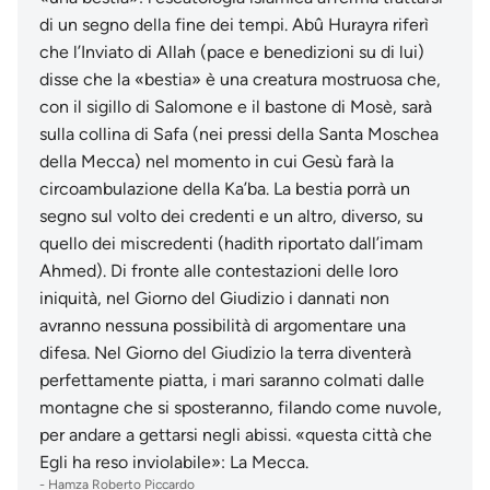
di un segno della fine dei tempi. Abû Hurayra riferì
che l’Inviato di Allah (pace e benedizioni su di lui)
disse che la «bestia» è una creatura mostruosa che,
con il sigillo di Salomone e il bastone di Mosè, sarà
sulla collina di Safa (nei pressi della Santa Moschea
della Mecca) nel momento in cui Gesù farà la
circoambulazione della Ka’ba. La bestia porrà un
segno sul volto dei credenti e un altro, diverso, su
quello dei miscredenti (hadith riportato dall’imam
Ahmed). Di fronte alle contestazioni delle loro
iniquità, nel Giorno del Giudizio i dannati non
avranno nessuna possibilità di argomentare una
difesa. Nel Giorno del Giudizio la terra diventerà
perfettamente piatta, i mari saranno colmati dalle
montagne che si sposteranno, filando come nuvole,
per andare a gettarsi negli abissi. «questa città che
Egli ha reso inviolabile»: La Mecca.
-
Hamza Roberto Piccardo