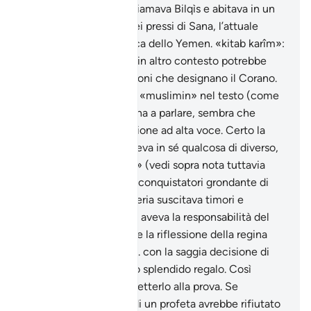
regnava su di loro si chiamava Bilqìs e abitava in un
palazzo che sorgeva nei pressi di Sana, l’attuale
capitale della repubblica dello Yemen. «kitab karîm»:
lett. «uno scri nobile», in altro contesto potrebbe
essere una delle locuzioni che designano il Corano.
«sottomessi ad Allah»: «muslimin» nel testo (come
ai verss. e 42). È la regina a parlare, sembra che
faccia quasi una riflessione ad alta voce. Certo la
lettera di Salomone aveva in sé qualcosa di diverso,
era «uno scritto nobile» (vedi sopra nota tuttavia
l’abituale condotta dei conquistatori grondante di
sangue e foriera di miseria suscitava timori e
diffidenze in Bilqìs che aveva la responsabilità del
suo popolo. Si conclude la riflessione della regina
(vedi sopra nota al vers. con la saggia decisione di
inviare a Salomone uno splendido regalo. Così
facendo Bilqìs vuole metterlo alla prova. Se
veramente si trattava di un profeta avrebbe rifiutato