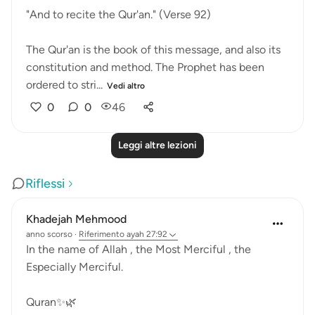
"And to recite the Qur'an." (Verse 92)
The Qur'an is the book of this message, and also its
constitution and method. The Prophet has been
ordered to stri...
Vedi altro
0
0
46
Leggi altre lezioni
Riflessi
Khadejah Mehmood
anno scorso
·
Riferimento
ayah 27:92
In the name of Allah , the Most Merciful , the
Especially Merciful.
Quran✨🌿