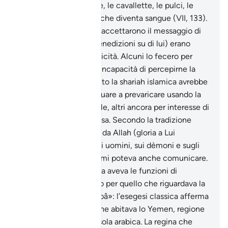
(VII, 130), l’inondazione, le cavallette, le pulci, le
rane e l’acqua del Nilo che diventa sangue (VII, 133).
Molti di quelli che non accettarono il messaggio di
Muhammad (pace e benedizioni su di lui) erano
convinti della sua veridicità. Alcuni lo fecero per
ignoranza e intrinseca incapacità di percepirne la
grandezza, altri in quanto la shariah islamica avrebbe
impedito loro di continuare a prevaricare usando la
forza e l’influenza tribale, altri ancora per interesse di
clan o comunità religiosa. Secondo la tradizione
Salomone aveva avuto da Allah (gloria a Lui
l’Altissimo) potere sugli uomini, sui dèmoni e sugli
animali, con questi ultimi poteva anche comunicare.
Nel suo esercito l’upupa aveva le funzioni di
esploratore, soprattutto per quello che riguardava la
ricerca dell’acqua. «Sabâ»: l’esegesi classica afferma
trattarsi di un popolo che abitava lo Yemen, regione
meridionale della penisola arabica. La regina che