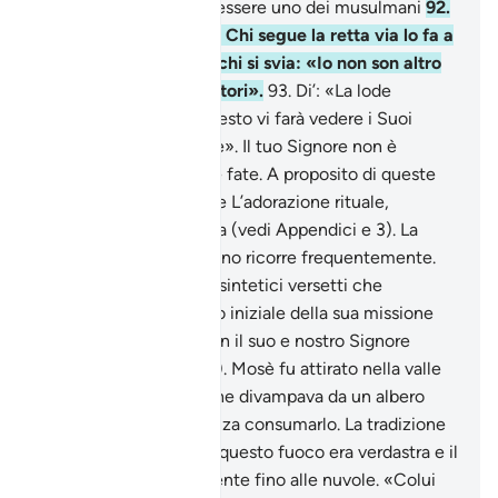
e mi ha comandato di essere uno dei musulmani
92
.
e di recitare il Corano. Chi segue la retta via lo fa a
suo vantaggio. E di’ a chi si svia: «Io non son altro
che uno degli ammonitori».
93
.
Di’: «La lode
appartiene ad Allah! Presto vi farà vedere i Suoi
segni e li riconoscerete». Il tuo Signore non è
incurante di quello che fate. A proposito di queste
lettere, vedi Appendice L’adorazione rituale,
l’elemosina obbligatoria (vedi Appendici e 3). La
storia di Mosè nel Corano ricorre frequentemente.
Questa sura gli dedica sintetici versetti che
riferiscono sull’episodio iniziale della sua missione
profetica: l’incontro con il suo e nostro Signore
(gloria a Lui l’Altissimo). Mosè fu attirato nella valle
di Tuwa da un fuoco che divampava da un albero
verde e che ardeva senza consumarlo. La tradizione
riferisce che la luce di questo fuoco era verdastra e il
suo chiarore saliva rovente fino alle nuvole. «Colui