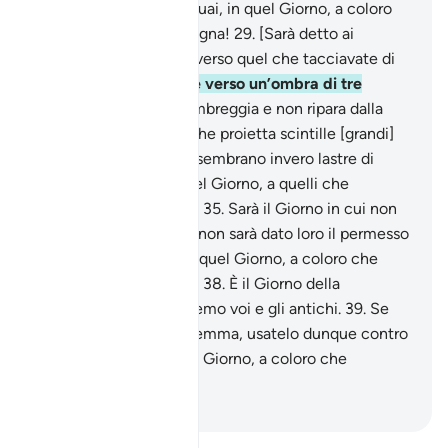
un’acqua dolce ?
28
.
Guai, in quel Giorno, a coloro
che tacciano di menzogna!
29
.
[Sarà detto ai
miscredenti] «Andate verso quel che tacciavate di
menzogna!
30
.
Andate verso un’ombra di tre
colonne
31
.
che non ombreggia e non ripara dalla
vampa [infernale]
32
.
che proietta scintille [grandi]
come tronchi,
33
.
che sembrano invero lastre di
rame» .
34
.
Guai, in quel Giorno, a quelli che
tacciano di menzogna!
35
.
Sarà il Giorno in cui non
potranno parlare,
36
.
e non sarà dato loro il permesso
di scusarsi.
37
.
Guai, in quel Giorno, a coloro che
tacciano di menzogna!
38
.
È il Giorno della
Decisione, in cui riuniremo voi e gli antichi.
39
.
Se
possedete uno stratagemma, usatelo dunque contro
di Me.
40
.
Guai, in quel Giorno, a coloro che
tacciano di menzogna!
-
Hamza Roberto Piccardo