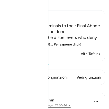
Leggi il Tafsir
Ibn Kathir (Abridged)
The driving of the Criminals to their Final Abode
in Hell and how it will be done
Allah informs about the disbelievers who deny
the final abode, the re
…
Per saperne di più
Altri Tafsir
Visualizza il Corano
Questo versetto ha 1 Congiunzioni
Vedi giunzioni
Lezioni
In the Shade of the Quran
31 settimane fa
·
Riferimento
ayah 77:30-34