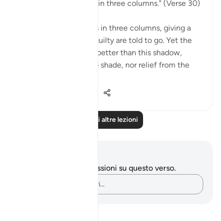
"Go to a shadow rising in three columns." (Verse 30)
The smoke of hell rises in three columns, giving a
shadow to which the guilty are told to go. Yet the
scorch of the flame is better than this shadow,
because it is "giving no shade, nor relief from the
flam...
Vedi altro
0
0
177
Leggi altre lezioni
Appunti e riflessioni
Non hai appunti o riflessioni su questo verso.
Cattura i tuoi pensieri…