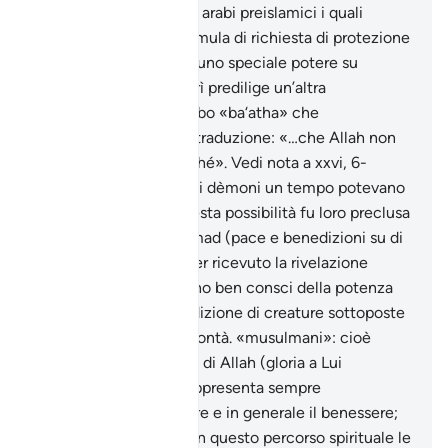
alla superstizione degli arabi preislamici i quali
pronunciavano una formula di richiesta di protezione
attribuendo ai dèmoni uno speciale potere su
particolari luoghi. Tabarì predilige un’altra
interpretazione del verbo «ba‘atha» che
condurrebbe a questa traduzione: «…che Allah non
avrebbe inviato alcunché». Vedi nota a xxvi, 6-
Secondo la tradizione, i dèmoni un tempo potevano
ascendere al cielo; questa possibilità fu loro preclusa
alla nascita di Muhammad (pace e benedizioni su di
lui). Anche prima di aver ricevuto la rivelazione
coranica, i dèmoni erano ben consci della potenza
divina e della loro condizione di creature sottoposte
comunque alla Sua volontà. «musulmani»: cioè
sottomessi alla volontà di Allah (gloria a Lui
l’Altissimo). L’acqua rappresenta sempre
l’abbondanza alimentare e in generale il benessere;
la Retta via è l’IsIàm e in questo percorso spirituale le