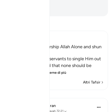
di più.
-
Hamza Roberto Piccardo
Leggi il Tafsir
Ibn Kathir (Abridged)
The Command to worship Allah Alone and shun
Shirk
Allah commands His servants to single Him out
alone for worship and that none should be
supplicated t
…
Per saperne di più
Altri Tafsir
Lezioni
In the Shade of the Quran
31 settimane fa
·
Riferimento
ayah 72:21