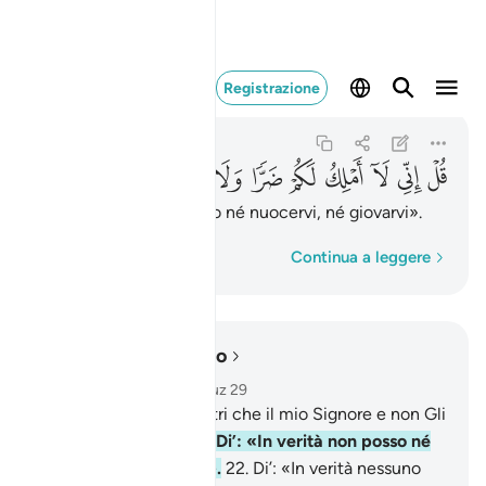
قل اني لا املك لكم ض
Registrazione
Al-Jinn
72:21
72:21
ﲄ
ﲅ
ﲆ
ﲇ
ﲈ
ﲉ
ﲊ
ﲋ
ﲌ
Di’: «In verità non posso né nuocervi, né giovarvi».
Parola per parola
Continua a leggere
Leggere nel contesto
Capitolo 72, Pagina 573, Juz 29
20
.
Di’: «Non invoco altri che il mio Signore e non Gli
associo alcunché».
21
.
Di’: «In verità non posso né
nuocervi, né giovarvi».
22
.
Di’: «In verità nessuno