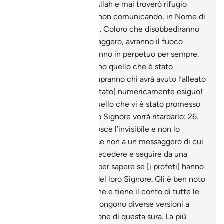
potrà proteggermi da Allah e mai troverò rifugio
all’infuori di Lui,
23
.
se non comunicando, in Nome di
Allah, i Suoi messaggi». Coloro che disobbediranno
ad Allah e al Suo Messaggero, avranno il fuoco
dell’Inferno e vi rimarranno in perpetuo per sempre.
24
.
Quando poi vedranno quello che è stato
promesso loro, allora sapranno chi avrà avuto l’alleato
più debole e [chi sarà stato] numericamente esiguo!
25
.
Di’: «Io non so se quello che vi è stato promesso
è imminente o se il mio Signore vorrà ritardarlo:
26
.
[Egli è] Colui Che conosce l’invisibile e non lo
mostra a nessuno,
27
.
se non a un messaggero di cui
Si compiace, che fa precedere e seguire da una
guardia [angelica],
28
.
per sapere se [i profeti] hanno
trasmesso i messaggi del loro Signore. Gli è ben noto
tutto ciò che li concerne e tiene il conto di tutte le
cose». Gli esegeti propongono diverse versioni a
proposito della rivelazione di questa sura. La più