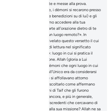
creature saranno tentate e messe alla prova.
Secondo una tradizione, i dèmoni si recarono presso
l’Inviato di Allah (pace e benedizioni su di lui) e gli
dissero: «Come possiamo accedere alla tua
moschea e prendere parte all’orazione dietro di te
quando ci troviamo in un luogo remoto?». In
conseguenza a ciò fu rivelato questo versetto il cui
senso ha la sua chiave di lettura nel significato
letterale del «masàgid»: luogo in cui si pratica il
«sujùd», la prosternazione. Allah (gloria a Lui
l’Altissimo) rispose ai dèmoni che ogni luogo in cui
veniva assolto il culto all’Unico era da considerarsi
moschea. I dèmoni che si affollavano attorno
all’Inviato di Allah per ascoltarlo come affermano
alcuni esegeti o i pagani di Taif che gli furono
materialmente ostili o ancora, e più in generale,
uomini e jinn ostili e miscredenti che cercavano di
impedirgli di assolvere alla sua missione? Allah ne sa