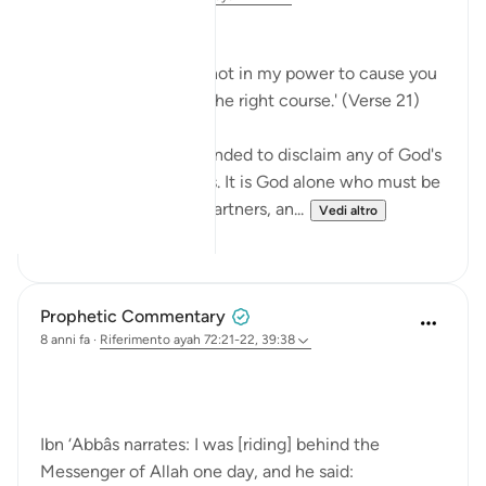
No Help from Anyone
Say Muhammad: 'It is not in my power to cause you
harm or to set you on the right course.' (Verse 21)
The Prophet is commanded to disclaim any of God's
qualities and attributes. It is God alone who must be
worshipped, without partners, an...
Vedi altro
0
0
Prophetic Commentary
8 anni fa
·
Riferimento
ayah 72:21-22, 39:38
Ibn ‘Abbâs narrates: I was [riding] behind the
Messenger of Allah one day, and he said: