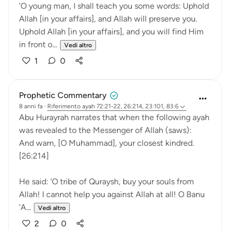
'O young man, I shall teach you some words: Uphold
Allah [in your affairs], and Allah will preserve you.
Uphold Allah [in your affairs], and you will find Him
in front o...
Vedi altro
1
0
Prophetic Commentary
8 anni fa
·
Riferimento
ayah 72:21-22, 26:214, 23:101, 83:6
Abu Hurayrah narrates that when the following ayah
was revealed to the Messenger of Allah (saws):
And warn, [O Muhammad], your closest kindred.
[26:214]
He said: 'O tribe of Quraysh, buy your souls from
Allah! I cannot help you against Allah at all! O Banu
‘A...
Vedi altro
2
0