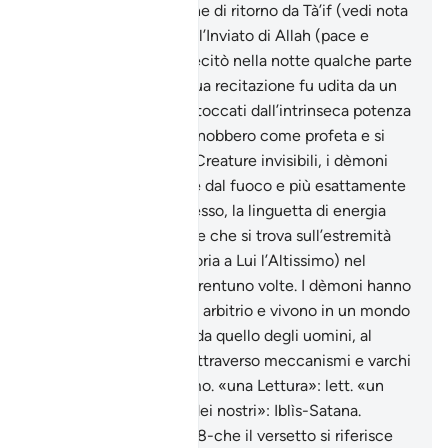
accreditata riferisce che di ritorno da Tà’if (vedi nota
al titolo della sura xvii) l’Inviato di Allah (pace e
benedizioni su di lui) recitò nella notte qualche parte
del Santo Corano. La sua recitazione fu udita da un
gruppo di dèmoni che toccati dall’intrinseca potenza
di quelle parole, lo riconobbero come profeta e si
convertirono all’IsIàm. Creature invisibili, i dèmoni
vennero creati a partire dal fuoco e più esattamente
dalla parte più pura di esso, la linguetta di energia
che non emette fumo e che si trova sull’estremità
della fiamma. Allah (gloria a Lui l’Altissimo) nel
Corano li nomina ben trentuno volte. I dèmoni hanno
volontà propria e libero arbitrio e vivono in un mondo
contiguo ma separato da quello degli uomini, al
quale hanno accesso attraverso meccanismi e varchi
preclusi ai figli di Adamo. «una Lettura»: lett. «un
Corano». «Uno stolto dei nostri»: Iblìs-Satana.
Riferisce Tabarì (xxix,08-che il versetto si riferisce