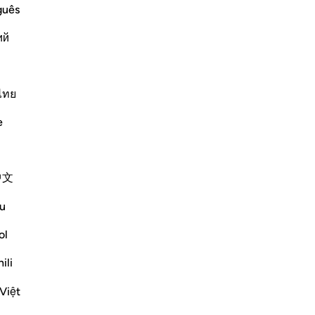
mo
guês
. Costoro non sono affatto credenti e
2
co
Allah.
ий
so
azi
Continua a leggere
coa
rit
ไทย
be
e
ri
-
Ha
re we are in the shade and enjoying
中文
Ap
Non
u
ol
ng miserly towards you.) i.e., `they are
ili
Altri Tafsir
Việt