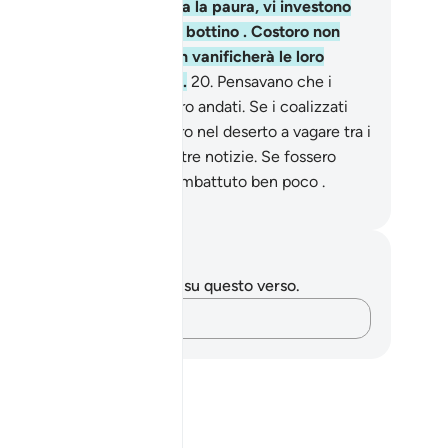
rte. [Poi], appena passata la paura, vi investono
n toni esacerbati, avidi di bottino . Costoro non
no affatto credenti e Allah vanificherà le loro
oni. Ciò è facile per Allah.
20
.
Pensavano che i
lizzati non se ne sarebbero andati. Se i coalizzati
ornassero, se ne andrebbero nel deserto a vagare tra i
duini e chiederebbero vostre notizie. Se fossero
masti con voi avrebbero combattuto ben poco .
mza Roberto Piccardo
punti e riflessioni
 hai appunti o riflessioni su questo verso.
Cattura i tuoi pensieri…