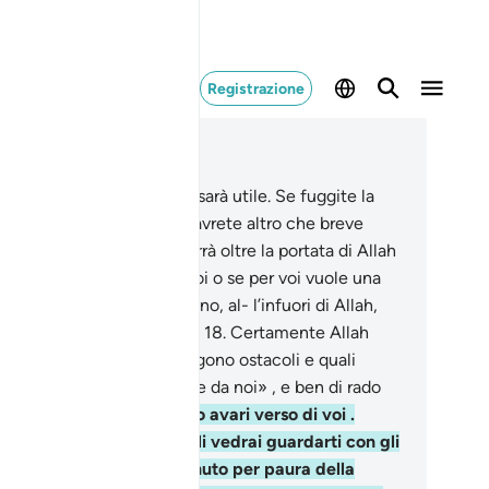
Registrazione
ggere nel contesto
itolo 33, Pagina 420, Juz 21
.
Di’ [loro]: «La fuga non vi sarà utile. Se fuggite la
te o l’essere uccisi, non avrete altro che breve
ia».
17
.
Di’: «Chi mai vi porrà oltre la portata di Allah
[Egli] vuole un male per voi o se per voi vuole una
ericordia?». Non troveranno, al- l’infuori di Allah,
cun patrono o soccorritore.
18
.
Certamente Allah
nosce quali di voi frappongono ostacoli e quali
ono ai loro fratelli: «Venite da noi» , e ben di rado
nno a combattere,
19
.
sono avari verso di voi .
ando li prende il panico, li vedrai guardarti con gli
chi allucinati di chi è svenuto per paura della