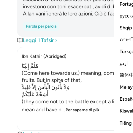
Portu
investono con toni esacerbati, avidi di bottino
Allah vanificherà le loro azioni. Ciò è facile per 
русск
Parola per parola
Shqip
ภาษา
Leggi il Tafsir
Türkç
Ibn Kathir (Abridged)
اردو
هَلُمَّ إِلَيْنَا
(Come here towards us,) meaning, come to whe
简体
fruits. But in spite of that,
وَلاَ يَأْتُونَ الْبَأْسَ إِلاَّ قَلِيلاً
Melay
أَشِحَّةً عَلَيْكُمْ
Españ
(they come not to the battle except a little, bei
mean and have n
…
Per saperne di più
Kiswah
Tiếng 