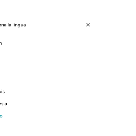
ona la lingua
Registrazione
Le
h
Cap
16
ﱼ
ﱽﱾ
ﱿ
ﲀ
ﲁ
ﲂ
mor
gio
ﲇ
ﲈ
ﲉ
ﲊ
ﲋﲌ
ﲍ
se 
ف
mis
is
al
ﲒ
ﲓ
ﲔ
ﲕﲖ
ﲗ
ﲘ
co
esia
dic
ﲞ
ﲟ
ﲠ
ﲡ
ﲢ
ﲣ
va
no
Qu
ico, li vedrai guardarti con gli occhi
oc
. [Poi], appena passata la paura, vi