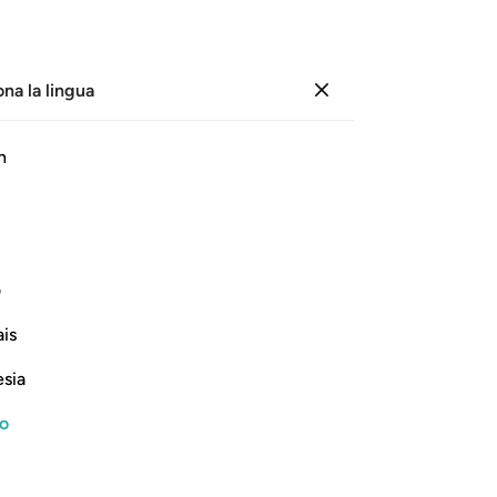
ona la lingua
Registrazione
Le
h
Cap
51
ﱗ
ﱘ
ﱙ
ﱚ
ﱛ
è 
tut
 a loro stessi quello che più desiderano
.
cu
1
ف
be
Continua a leggere
is
toc
ang
esia
alc
di
no
pu
 to Things that Allah had provided for
At