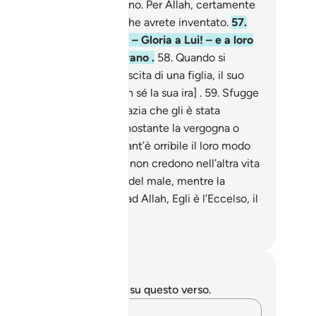
seri che neanche conoscono. Per Allah, certamente
sarà chiesto conto di ciò che avrete inventato.
57
.
ribuiscono figlie ad Allah – Gloria a Lui! – e a loro
essi quello che più desiderano .
58
.
Quando si
uncia ad uno di loro la nascita di una figlia, il suo
to si adombra e soffoca [in sé la sua ira] .
59
.
Sfugge
a gente, per via della disgrazia che gli è stata
nunciata: deve tenerla nonostante la vergogna o
pellirla nella polvere? Quant’è orribile il loro modo
giudicare.
60
.
A quelli che non credono nell’altra vita
applica la metafora stessa del male, mentre la
afora più elevata spetta ad Allah, Egli è l’Eccelso, il
ggio.
mza Roberto Piccardo
punti e riflessioni
 hai appunti o riflessioni su questo verso.
Cattura i tuoi pensieri…