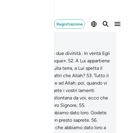
Registrazione
ggere nel contesto
itolo 16, Pagina 273, Juz 14
.
Allah dice: «Non adottate due divinità . In verità Egli
il Dio Unico, TemeteMi dunque».
52
.
A Lui appartiene
to ciò che c’è nei cieli e sulla terra, a Lui spetta il
lto sempiterno. Temerete altri che Allah?
53
.
Tutto il
ne di cui godete appartiene ad Allah; poi, quando vi
ca la sventura, a Lui rivolgete i vostri lamenti
osciati.
54
.
Quando poi l’allontana da voi, ecco che
uni associano divinità al loro Signore,
55
.
sconoscendo quello che abbiamo dato loro. Godete
re [per un periodo], ché ben presto saprete.
56
.
tribuiscono parte di quello che abbiamo dato loro a