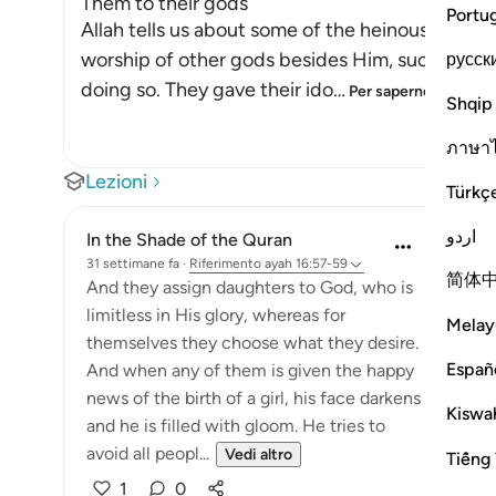
Them to their gods
Portu
Allah tells us about some of the heinous deeds
worship of other gods besides Him, such as ido
русск
doing so. They gave their ido
…
Per saperne di più
Shqip
ภาษา
Lezioni
Türkç
اردو
In the Shade of the Quran
31 settimane fa
·
Riferimento
ayah 16:57-59
简体
And they assign daughters to God, who is
limitless in His glory, whereas for
Melay
themselves they choose what they desire.
Españ
And when any of them is given the happy
news of the birth of a girl, his face darkens
Kiswah
and he is filled with gloom. He tries to
avoid all peopl...
Vedi altro
Tiếng 
1
0