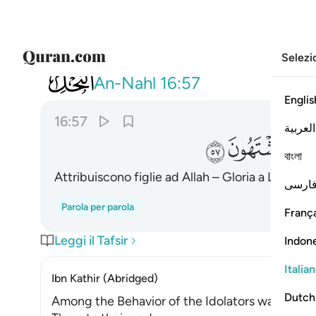
Selezi
016
ويجعلون لله البنات سبحانه ولهم ما
An-Nahl
16:57
Englis
16:57
العربية
ﱜ
ﱝ
ﱞ
বাংলা
Attribuiscono figlie ad Allah – Gloria a Lui! – e
ارسی
Parola per parola
França
Leggi il Tafsir
Indon
Italia
Ibn Kathir (Abridged)
Dutch
Among the Behavior of the Idolators was vowing