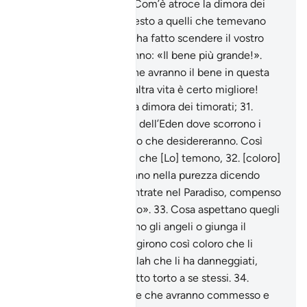
rimanervi in perpetuo. Com’è atroce la dimora dei
superbi!»
30
.
Verrà chiesto a quelli che temevano
Allah: «Cos’è quel che ha fatto scendere il vostro
Signore?». Risponderanno: «Il bene più grande!».
Coloro che fanno il bene avranno il bene in questa
vita, ma la dimora dell’altra vita è certo migliore!
Quanto deliziosa sarà la dimora dei timorati;
31
.
entreranno nei Giardini dell’Eden dove scorrono i
ruscelli e avranno quello che desidereranno. Così
Allah compensa coloro che [Lo] temono,
32
.
[coloro]
che gli angeli coglieranno nella purezza dicendo
loro: «Pace su di voi! Entrate nel Paradiso, compenso
per quel che avete fatto».
33
.
Cosa aspettano quegli
altri, se non che vengano gli angeli o giunga il
Decreto di Allah? Già agirono così coloro che li
precedettero. Non è Allah che li ha danneggiati,
sono loro che hanno fatto torto a se stessi.
34
.
Saranno colpiti dal male che avranno commesso e