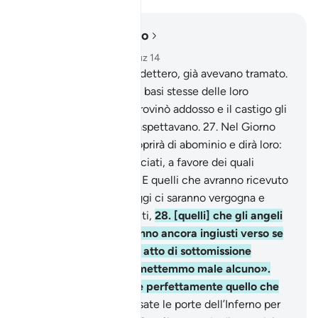
Leggere nel contesto
Capitolo 16, Pagina 270, Juz 14
26
.
Coloro che li precedettero, già avevano tramato.
Ma Allah ha scalzato le basi stesse delle loro
costruzioni, il tetto gli rovinò addosso e il castigo gli
venne da dove non lo aspettavano.
27
.
Nel Giorno
della Resurrezione li coprirà di abominio e dirà loro:
«Dove sono i Miei associati, a favore dei quali
eravate in polemica?». E quelli che avranno ricevuto
la scienza diranno: «Oggi ci saranno vergogna e
sventura sui miscredenti,
28
.
[quelli] che gli angeli
[della morte] coglieranno ancora ingiusti verso se
stessi». Allora faranno atto di sottomissione
[dicendo]: «Non commettemmo male alcuno».
«Invece Allah conosce perfettamente quello che
facevate.
29
.
Oltrepassate le porte dell’Inferno per