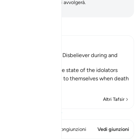
ciò di cui si burlavano li avvolgerà.
-
Hamza Roberto Piccardo
Leggi il Tafsir
Ibn Kathir (Abridged)
The Condition of the Disbeliever during and
after Death
Allah informs us of the state of the idolators
who are doing wrong to themselves when death
app
…
Per saperne di più
Altri Tafsir
Visualizza il Corano
Questo versetto ha 1 Congiunzioni
Vedi giunzioni