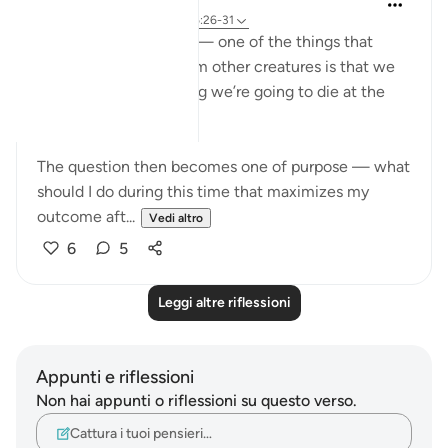
6 anni fa
·
Riferimento
ayah 16:26-31
We’re weird creatures — one of the things that
makes us different from other creatures is that we
go through life knowing we’re going to die at the
end.
The question then becomes one of purpose — what
should I do during this time that maximizes my
outcome aft...
Vedi altro
6
5
Leggi altre riflessioni
Appunti e riflessioni
Non hai appunti o riflessioni su questo verso.
Cattura i tuoi pensieri…