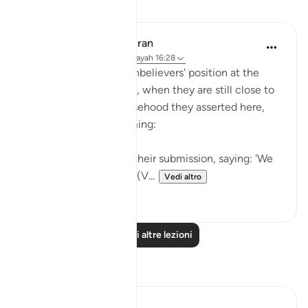
Lezioni
In the Shade of the Quran
31 settimane fa
·
Riferimento
ayah 16:28
The surah paints the unbelievers' position at the
moment of their death, when they are still close to
earth and to all the falsehood they asserted here,
and all their evil scheming:
"These will then offer their submission, saying: 'We
have done no wrong!'" (V...
Vedi altro
0
0
Leggi altre lezioni
Riflessi
Yazin