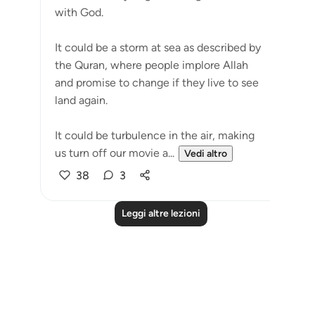
with God. ⁣⁣
It could be a storm at sea as described by
the Quran, where people implore Allah
and promise to change if they live to see
land again. ⁣⁣
It could be turbulence in the air, making
us turn off our movie a...
Vedi altro
38
3
Leggi altre lezioni