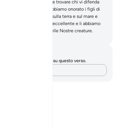
redenza senza che possiate trovare chi vi difenda
ntro di Noi?
70
.
In verità abbiamo onorato i figli di
amo, li abbiamo condotti sulla terra e sul mare e
biamo concesso loro cibo eccellente e li abbiamo
ti primeggiare su molte delle Nostre creature.
mza Roberto Piccardo
punti e riflessioni
 hai appunti o riflessioni su questo verso.
Cattura i tuoi pensieri…