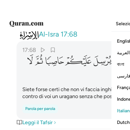
Selezi
017
افامنتم ان يخسف بكم جانب البر ا
Al-Isra
17:68
Englis
17:68
العربية
ﱜ
ﱝ
ﱞ
ﱟ
ﱠ
ﱡ
বাংলা
ارسی
França
Siete forse certi che non vi faccia inghiottire da
contro di voi un uragano senza che possiate tr
Indon
Parola per parola
Italia
Leggi il Tafsir
Dutch