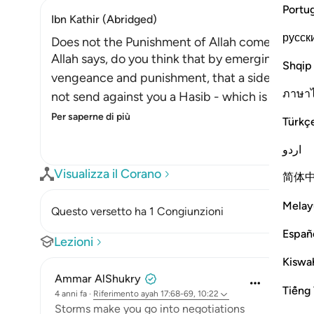
Portu
Ibn Kathir (Abridged)
русск
Does not the Punishment of Allah come on Lan
Allah says, do you think that by emerging onto d
Shqip
vengeance and punishment, that a side of the la
ภาษา
not send against you a Hasib - which is a kind o
Per saperne di più
Türkç
اردو
Visualizza il Corano
简体
Melay
Questo versetto ha 1 Congiunzioni
Españ
Lezioni
Kiswah
Ammar AlShukry
Tiếng 
4 anni fa
·
Riferimento
ayah 17:68-69, 10:22
⁣Storms make you go into negotiations