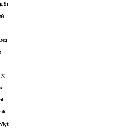
sc
guês
co
ий
Ad
d too
ab
ry land you will be safe from His
fat
nd will not swallow you up or He will
-
Ha
ไทย
f rain that carries stones This was
…
e
Ap
Altri Tafsir
Non
中文
u
Vedi giunzioni
ol
Riflessi
ili
Syaari Ab Rahman
Việt
anno scorso
·
Riferimento
ayah 17:68-77
AL ISRAA SERIES ~ Gaza Through Quranic