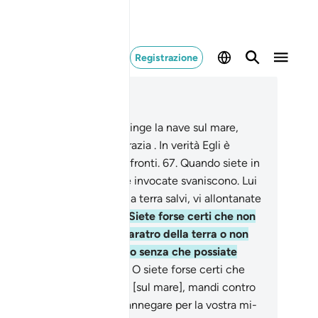
Registrazione
ggere nel contesto
itolo 17, Pagina 289, Juz 15
.
È il vostro Signore che spinge la nave sul mare,
inché ricer­chiate la Sua grazia . In verità Egli è
ericordioso nei vostri con­fronti.
67
.
Quando siete in
icolo sul mare, coloro che invocate svanisco­no. Lui
 Quando poi vi riconduce a terra salvi, vi allontanate
Lui. L’uomo è ingrato.
68
.
Siete forse certi che non
faccia inghiottire da un baratro della terra o non
vii contro di voi un uragano senza che possiate
ovare chi vi protegga?
69
.
O siete forse certi che
n vi conduca un’altra volta [sul mare], mandi contro
voi un ciclone e vi faccia annegare per la vostra mi­