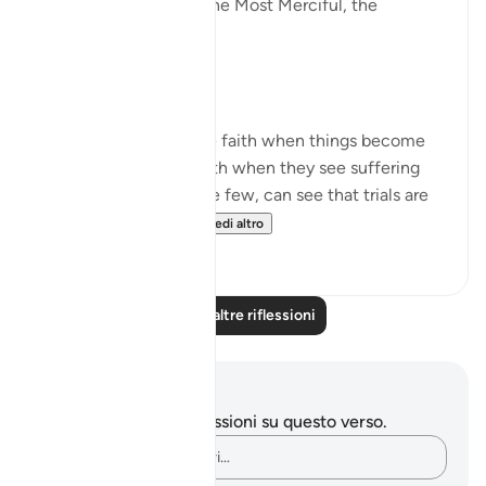
In the Name of Allah the Most Merciful, the
Especially Merciful,
Perspective and goal.
Many in this world lose faith when things become
difficult. Many lose faith when they see suffering
around them. Selective few, can see that trials are
there for you to ru...
Vedi altro
19
3
Leggi altre riflessioni
Appunti e riflessioni
Non hai appunti o riflessioni su questo verso.
Cattura i tuoi pensieri…