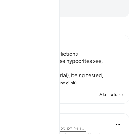
capisce.
-
Hamza Roberto Piccardo
Leggi il Tafsir
Ibn Kathir (Abridged)
Hypocrites suffer Afflictions
Allah says, do not these hypocrites see,
أَنَّهُمْ يُفْتَنُونَ
(that they are put in trial), being tested,
فِى كُلِّ عَامٍ م
…
Per saperne di più
Altri Tafsir
Riflessi
Razia Zahra
3 anni fa
·
Riferimento
ayah 9:126-127, 9:111