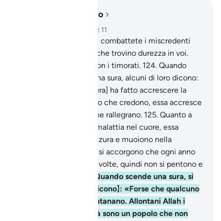
Leggere nel contesto
Capitolo 9, Pagina 207, Juz 11
123
.
O voi che credete, combattete i miscredenti
che vi stanno attorno, che trovino durezza in voi.
Sappiate che Allah è con i timorati.
124
.
Quando
viene fatta scendere una sura, alcuni di loro dicono:
«A chi di voi [questa sura] ha fatto accrescere la
fede?». Quanto a coloro che credono, essa accresce
la loro fede ed essi se ne rallegrano.
125
.
Quanto a
coloro che hanno una malattia nel cuore, essa
aggiunge sozzura a sozzura e muoiono nella
miscredenza.
126
.
Non si accorgono che ogni anno
sono tentati una o due volte, quindi non si pentono e
non si ricordano!
127
.
Quando scende una sura, si
guardano tra loro [e dicono]: «Forse che qualcuno
vi vede?» e poi si allontanano. Allontani Allah i
cuori loro, che in verità sono un popolo che non