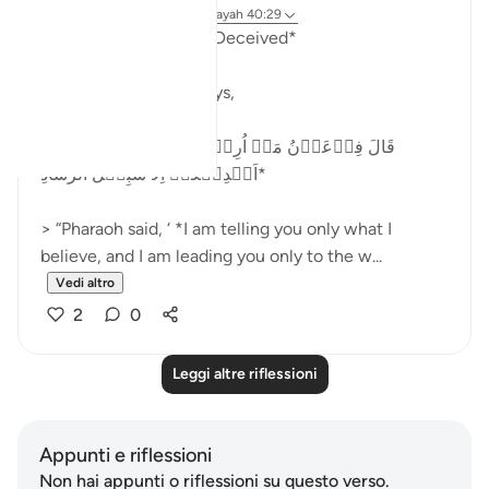
21 settimane fa
·
Riferimento
ayah 40:29
*How the Masses Are Deceived*
Allah (ʿazza wa jall) says,
*قَالَ فِرۡعَوۡنُ مَاۤ اُرِيۡكُمۡ اِلَّا مَاۤ اَرٰى وَمَاۤ
اَهۡدِيۡكُمۡ اِلَّا سَبِيۡلَ الرَّشَادِ‏*
> “Pharaoh said, ‘ *I am telling you only what I
believe, and I am leading you only to the w...
Vedi altro
2
0
Leggi altre riflessioni
Appunti e riflessioni
Non hai appunti o riflessioni su questo verso.