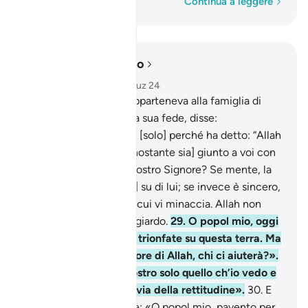
Parola per parola
Continua a leggere
Leggere nel contesto
Capitolo 40, Pagina 470, Juz 24
28
.
Un credente che apparteneva alla famiglia di
Faraone e che celava la sua fede, disse:
«Uccidereste un uomo [solo] perché ha detto: “Allah
è il mio Signore” e [nonostante sia] giunto a voi con
prove provenienti dal vostro Signore? Se mente, la
sua menzogna [ricadrà] su di lui; se invece è sincero,
subirete parte di ciò di cui vi minaccia. Allah non
guida chi è iniquo e bugiardo.
29
.
O popol mio, oggi
la sovranità è vostra e trionfate su questa terra. Ma
quando giungerà il rigore di Allah, chi ci aiuterà?».
Disse Faraone: «Vi mostro solo quello ch’io vedo e
non vi guido che sulla via della rettitudine».
30
.
E
colui che credeva disse: «O popol mio, pavento per