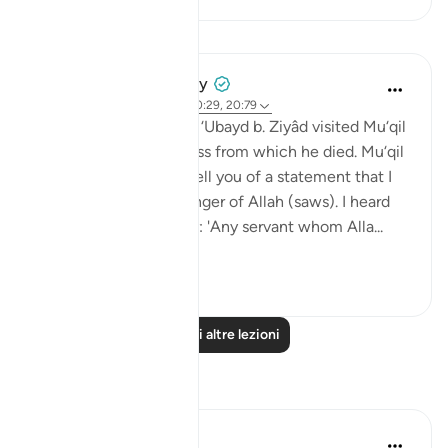
Lezioni
Prophetic Commentary
8 anni fa
·
Riferimento
ayah 40:29, 20:79
Al-Hasan narrates that ‘Ubayd b. Ziyâd visited Mu‘qil
b. Yasâr during his illness from which he died. Mu‘qil
narrates to him: I will tell you of a statement that I
heard from the Messenger of Allah (saws). I heard
the Prophet (saws) say: 'Any servant whom Alla...
Vedi altro
0
0
Leggi altre lezioni
Riflessi
Abu Hizkeel