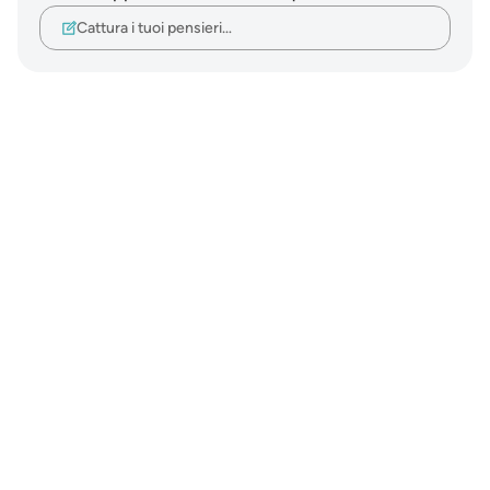
Cattura i tuoi pensieri…
Notes
placeholders
close