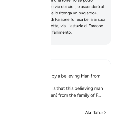
«O Hâmân, costruiscimi una torre: forse potrò
raggiungere le vie,
37
.
le vie dei cieli, e ascenderò al
Dio di Mosè, nonostante lo ritenga un bugiardo».
Così la peggior azione di Faraone fu resa bella ai suoi
occhi. Fu sviato dalla [retta] via. L’astuzia di Faraone
non fu destinata che al fallimento.
-
Hamza Roberto Piccardo
Leggi il Tafsir
Ibn Kathir (Abridged)
Musa was supported by a believing Man from
Fir`awn's Family
The well-known view is that this believing man
was a Coptic (Egyptian) from the family of F
…
Per saperne di più
Altri Tafsir