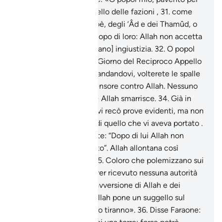
voi un giorno come quello delle fazioni ,
31
.
come
quello del popolo di Noè, degli ‘Âd e dei Thamûd, o
di quelli [che vissero] dopo di loro: Allah non accetta
che i Suoi servi [subiscano] ingiustizia.
32
.
O popol
mio, pavento per voi il Giorno del Reciproco Appello
,
33
.
il Giorno in cui, sbandandovi, volterete le spalle
e non avrete alcun difensore contro Allah. Nessuno
potrà guidare colui che Allah smarrisce.
34
.
Già in
precedenza Giuseppe vi recò prove evidenti, ma non
smetteste di dubitare di quello che vi aveva portato .
Quando poi morì diceste: “Dopo di lui Allah non
susciterà un altro inviato”. Allah allontana così
l’iniquo e il dubbioso.
35
.
Coloro che polemizzano sui
segni di Allah, senza aver ricevuto nessuna autorità
[per farlo], suscitano l’avversione di Allah e dei
credenti. In tal modo Allah pone un suggello sul
cuore di ogni orgoglioso tiranno».
36
.
Disse Faraone: