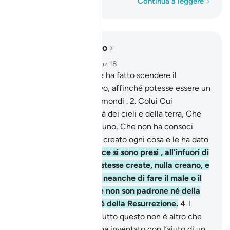
Parola per parola
Continua a leggere
Leggere nel contesto
Capitolo 25, Pagina 360, Juz 18
1
.
Benedetto Colui Che ha fatto scendere il
Discrimine sul Suo servo, affinché potesse essere un
ammonitore per tutti i mondi .
2
.
Colui Cui
[appartiene] la sovranità dei cieli e della terra, Che
non si è preso figlio alcuno, Che non ha consoci
nella sovranità, Che ha creato ogni cosa e le ha dato
giusta misura.
3
.
E invece si sono presi , all’infuori di
Lui, divinità che, esse stesse create, nulla creano, e
che non sono in grado neanche di fare il male o il
bene a loro stesse, che non son padrone né della
morte, né della vita, né della Resurrezione.
4
.
I
miscredenti dicono: «Tutto questo non è altro che
menzogna che costui ha inventato con l’aiuto di un