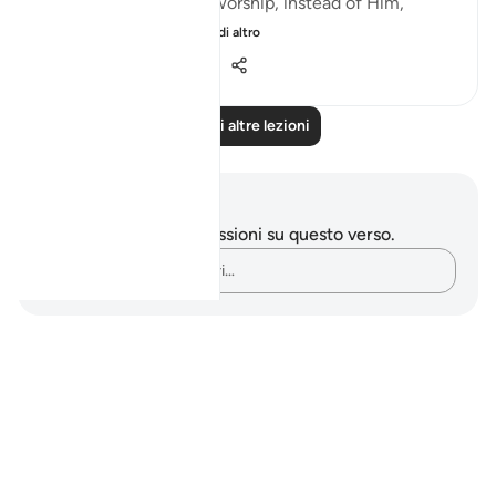
"Yet, some choose to worship, instead of Him,
deities that canno...
Vedi altro
0
0
118
Leggi altre lezioni
Appunti e riflessioni
Non hai appunti o riflessioni su questo verso.
Cattura i tuoi pensieri…