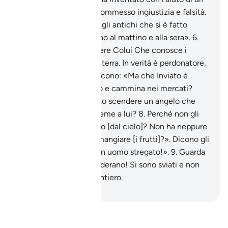
altro popolo». Hanno commesso ingiustizia e falsità.
5
.
E dicono: «Favole degli antichi che si è fatto
scrivere! Che gli dettano al mattino e alla sera».
6
.
Di’: «Lo ha fatto scendere Colui Che conosce i
segreti dei cieli e della terra. In verità è perdonatore,
misericordioso».
7
.
E dicono: «Ma che Inviato è
costui che mangia cibo e cammina nei mercati?
Perché non è stato fatto scendere un angelo che
fosse ammonitore assieme a lui?
8
.
Perché non gli
viene lanciato un tesoro [dal cielo]? Non ha neppure
un suo giardino di cui mangiare [i frutti]?». Dicono gli
ingiusti: «Voi seguite un uomo stregato!».
9
.
Guarda
in che maniera ti considerano! Si sono sviati e non
potranno [trovare] il sentiero.
-
Hamza Roberto Piccardo
Leggi il Tafsir