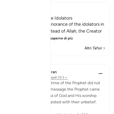
Ibn Kathir (Abridged)
The Foolishness of the Idolators
Allah tells us of the ignorance of the idolators in
taking other gods instead of Allah, the Creator
of all things, the
…
Per saperne di più
Altri Tafsir
Lezioni
In the Shade of the Quran
32 settimane fa
·
Riferimento
ayah 25:3
The unbelievers at the time of the Prophet did not
understand any of the message the Prophet came
with, about the oneness of God and His worship
alone. Hence, they persisted with their unbelief.