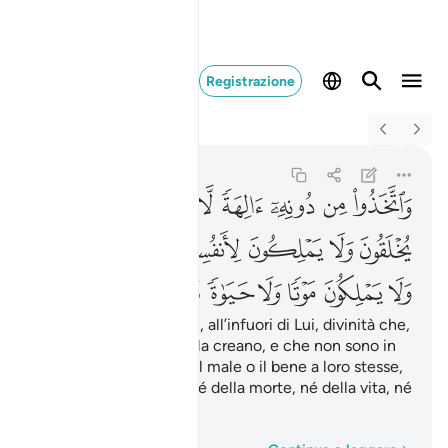
Registrazione
Switch Quran.com to
English
واتخذوا من دونه الهة 
Al-Furqan
25:3
25:3
ﱁ
ﱂ
ﱃ
ﱄ
ﱅ
ﱆ
ﱇ
ﱈ
ﱉ
ﱊ
ﱋ
ﱌ
ﱍ
ﱎ
ﱏ
ﱐ
ﱑ
ﱒ
ﱓ
ﱔ
ﱕ
ﱖ
ﱗ
E invece si sono presi
, all’infuori di Lui, divinità che,
1
esse stesse create, nulla creano, e che non sono in
grado neanche di fare il male o il bene a loro stesse,
che non son padrone né della morte, né della vita, né
della Resurrezione.