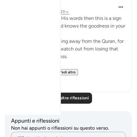
Mohannad Hakeem
4 anni fa
·
Riferimento
ayah 8:23
If Allah made you hear His words then this is a sign
that Allah loves you and knows the goodness in your
heart
If you see yourself turning away from the Quran, for
whatever reason then watch out from losing that
status and that closeness.
PS: If these reflect...
Vedi altro
36
9
Leggi altre riflessioni
Appunti e riflessioni
Non hai appunti o riflessioni su questo verso.