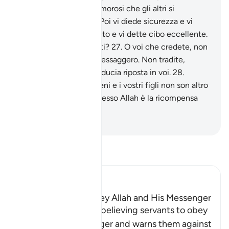
oppressi sulla terra e timorosi che gli altri si
impadronissero di voi! Poi vi diede sicurezza e vi
soccorse con il Suo aiuto e vi dette cibo eccellente.
Sarete mai riconoscenti?
27
.
O voi che credete, non
tradite Allah e il Suo Messaggero. Non tradite,
consapevolmente, la fiducia riposta in voi.
28
.
Sappiate che i vostri beni e i vostri figli non son altro
che una tentazione . Presso Allah è la ricompensa
immensa.
-
Hamza Roberto Piccardo
Leggi il Tafsir
Ibn Kathir (Abridged)
The Command to obey Allah and His Messenger
Allah commands His believing servants to obey
Him and His Messenger and warns them against