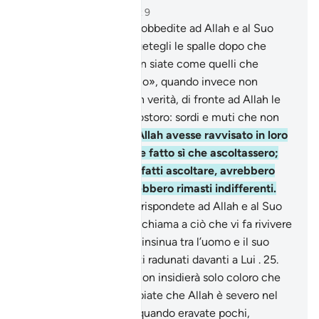
Capitolo 8, Pagina 179, Juz 9
20
.
O voi che credete, obbedite ad Allah e al Suo
Messaggero e non volgetegli le spalle dopo che
avete ascoltato.
21
.
Non siate come quelli che
dicono: «Noi ascoltiamo», quando invece non
ascoltano affatto.
22
.
In verità, di fronte ad Allah le
peggiori bestie sono costoro: sordi e muti che non
comprendono.
23
.
Se Allah avesse ravvisato in loro
qualche bene, avrebbe fatto sì che ascoltassero;
ma se anche li avesse fatti ascoltare, avrebbero
voltato le spalle e sarebbero rimasti indifferenti.
24
.
O voi che credete, rispondete ad Allah e al Suo
Messaggero quando vi chiama a ciò che vi fa rivivere
e sappiate che Allah si insinua tra l’uomo e il suo
cuore e che sarete tutti radunati davanti a Lui .
25
.
Temete la fitna , essa non insidierà solo coloro che
sono stati ingiusti; sappiate che Allah è severo nel
castigo.
26
.
Ricordate quando eravate pochi,