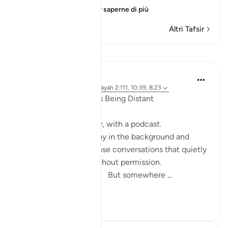
defying him and
…
Per saperne di più
Altri Tafsir
Riflessi
ekaterina myachina
19 settimane fa
·
Riferimento
ayah 2:111, 10:39, 8:23
When the Qur’an Stops Being Distant
It began, unexpectedly, with a podcast.
Not a short clip you play in the background and
forget—but one of those conversations that quietly
pulls you in, almost without permission.
I didn’t plan to finish it. But somewhere ...
Vedi altro
9
0