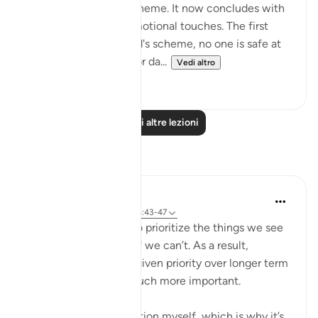
those who plot and scheme. It now concludes with
two highly charged emotional touches. The first
warns that against God's scheme, no one is safe at
any time of the night or da...
Vedi altro
0
0
Leggi altre lezioni
Riflessi
Yazin
6 anni fa
·
Riferimento
ayah 16:43-47
As humans, we tend to prioritize the things we see
and feel, over the stuff we can’t. As a result,
immediate needs are given priority over longer term
ones — even those much more important.
I suffer from this affliction myself, which is why it’s