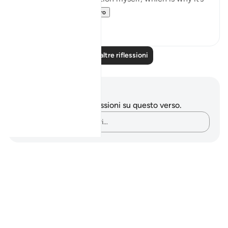
important for...
Vedi altro
10
1
Leggi altre riflessioni
Appunti e riflessioni
Non hai appunti o riflessioni su questo verso.
Cattura i tuoi pensieri…
Notes