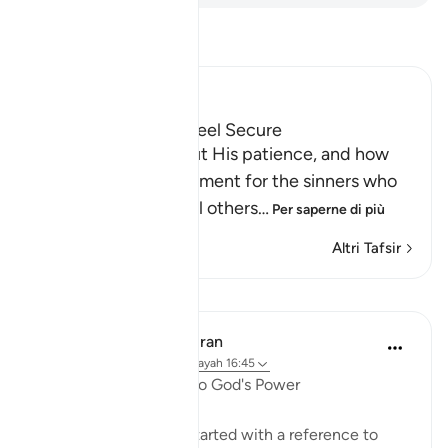
Leggi il Tafsir
Ibn Kathir (Abridged)
How the Guilty can feel Secure
Allah informs us about His patience, and how
He delays the punishment for the sinners who
do evil things and call others
…
Per saperne di più
Altri Tafsir
Lezioni
In the Shade of the Quran
31 settimane fa
·
Riferimento
ayah 16:45
Universal Submission to God's Power
The present passage started with a reference to