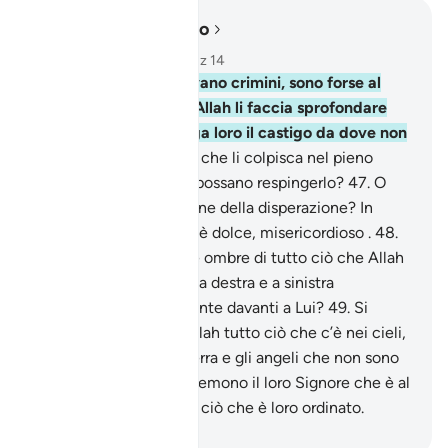
Leggere nel contesto
Capitolo 16, Pagina 272, Juz 14
45
.
Coloro che tramavano crimini, sono forse al
sicuro [dal fatto] che Allah li faccia sprofondare
nella terra o che giunga loro il castigo da dove non
se lo aspettano?
46
.
O che li colpisca nel pieno
dell’attività senza che possano respingerlo?
47
.
O
che li colpisca al culmine della disperazione? In
verità il vostro Signore è dolce, misericordioso .
48
.
Non hanno visto che le ombre di tutto ciò che Allah
ha creato, si allungano a destra e a sinistra
prosternandosi umilmente davanti a Lui?
49
.
Si
prosterna davanti ad Allah tutto ciò che c’è nei cieli,
tutti gli animali della terra e gli angeli che non sono
affatto orgogliosi:
50
.
temono il loro Signore che è al
di sopra di loro e fanno ciò che è loro ordinato.
-
Hamza Roberto Piccardo