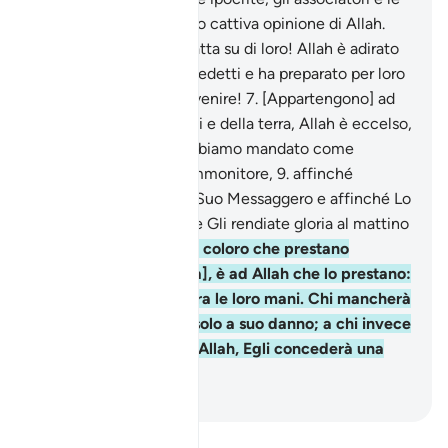
associa- trici che hanno cattiva opinione di Allah.
Che la sventura si abbatta su di loro! Allah è adirato
contro di loro, li ha maledetti e ha preparato per loro
l’Inferno: qual triste avvenire!
7
.
[Appartengono] ad
Allah le armate dei cieli e della terra, Allah è eccelso,
saggio.
8
.
In verità ti abbiamo mandato come
testimone, nunzio e ammonitore,
9
.
affinché
crediate in Allah e nel Suo Messaggero e affinché Lo
assistiate, Lo onoriate e Gli rendiate gloria al mattino
e alla sera.
10
.
In verità coloro che prestano
giuramento [di fedeltà], è ad Allah che lo prestano:
la mano di Allah è sopra le loro mani. Chi mancherà
al giuramento lo farà solo a suo danno; a chi invece
si atterrà al patto con Allah, Egli concederà una
ricompensa immensa.
-
Hamza Roberto Piccardo