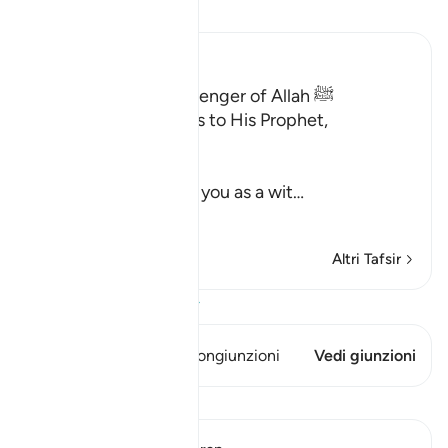
Leggi il Tafsir
Ibn Kathir (Abridged)
Qualities of the Messenger of Allah ﷺ
Allah the Exalted says to His Prophet,
Muhammad ﷺ,
إِنَّآ أَرْسَلْنَـكَ شَاهِداً
(Verily, We have sent you as a wit
…
Per saperne di più
Altri Tafsir
Visualizza il Corano
Questo versetto ha 2 Congiunzioni
Vedi giunzioni
Lezioni