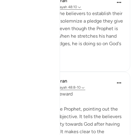
In the Shade of the Quran
31 settimane fa
·
Riferimento
ayah 48:10
The Prophet came to the believers to establish their
bond with God, and to solemnize a pledge they give
to Him that continues even though the Prophet is
no longer with them. When he stretches his hand
out to accept their pledges, he is doing so on God's
behalf...
Vedi altro
0
0
In the Shade of the Quran
31 settimane fa
·
Riferimento
ayah 48:8-10
The Promise and the Reward
The surah addresses the Prophet, pointing out the
Prophet's role and its objective. It tells the believers
about the believers' duty towards God after having
received His message. It makes clear to the