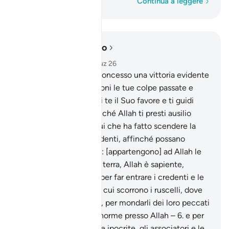
Parola per parola
Continua a leggere
Leggere nel contesto
Capitolo 48, Pagina 512, Juz 26
1
.
In verità ti abbiamo concesso una vittoria evidente
,
2
.
affinché Allah perdoni le tue colpe passate e
future , perfezioni su di te il Suo favore e ti guidi
sulla retta via;
3
.
e affinché Allah ti presti ausilio
possente.
4
.
Egli è Colui che ha fatto scendere la
Pace nel cuore dei credenti, affinché possano
accrescere la loro fede: [appartengono] ad Allah le
armate dei cieli e della terra, Allah è sapiente,
saggio.
5
.
[Lo ha fatto] per far entrare i credenti e le
credenti nei Giardini in cui scorrono i ruscelli, dove
rimarranno in perpetuo, per mondarli dei loro peccati
– questo è successo enorme presso Allah –
6
.
e per
castigare gli ipocriti e le ipocrite, gli associatori e le