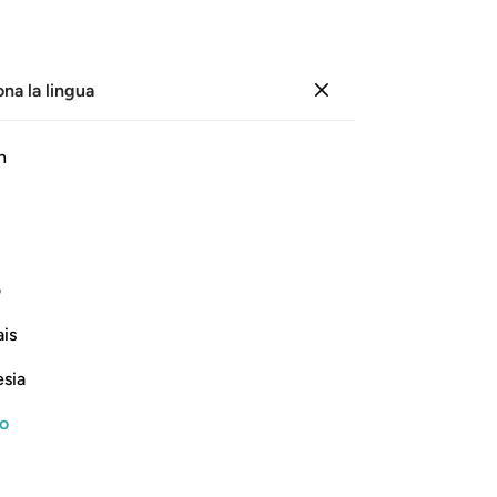
ona la lingua
Registrazione
Le
h
Cap
83
ﱢ
ﱣ
ﱤ
ﱥ
Mes
ve
ano di menzogna i Nostri segni, questi
Sig
ف
Co
is
de
Continua a leggere
no
esia
85
Gia
no
pe
co