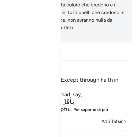
miscredenti.
69
.
In verità coloro che credono e i
giudei, i sabei e i cristiani, tutti quelli che credono in
Allah e compiono il bene, non avranno nulla da
temere e non saranno afflitti .
-
Hamza Roberto Piccardo
Leggi il Tafsir
Ibn Kathir (Abridged)
There is no Salvation Except through Faith in
the Qur'an
Allah says: O Muhammad, say,
يَـأَهْلَ الْكِتَـبِ لَسْتُمْ عَلَى شَىْءٍ
(O People of the Scriptu
…
Per saperne di più
Altri Tafsir
Lezioni