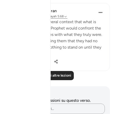
In the Shade of the Quran
31 settimane fa
·
Riferimento
ayah 5:68
It appears from the general context that what is
meant here is that the Prophet would confront the
people of the Scriptures with what they truly were.
He would, thus, be telling them that they had no
faith and indeed had nothing to stand on until they
implemen...
Vedi altro
0
0
475
Leggi altre lezioni
Appunti e riflessioni
Non hai appunti o riflessioni su questo verso.
Cattura i tuoi pensieri…