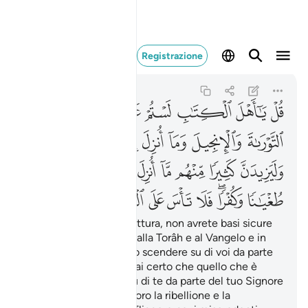
قل يا اهل الكتاب لستم 
Registrazione
Al-Ma'idah
5:68
5:68
ﲆ
ﲇ
ﲈ
ﲉ
ﲊ
ﲋ
ﲌ
ﲍ
ﲎ
ﲏ
ﲐ
ﲑ
ﲒ
ﲓ
ﲔﲕ
ﲖ
ﲗ
ﲘ
ﲙ
ﲚ
ﲛ
ﲜ
ﲝ
ﲞ
ﲟﲠ
ﲡ
ﲢ
ﲣ
ﲤ
ﲥ
ﲦ
Di’: «O gente della Scrittura, non avrete basi sicure
finché non obbedirete alla Torâh e al Vangelo e in
quello che è stato fatto scendere su di voi da parte
del vostro Signore». Stai certo che quello che è
stato fatto scendere su di te da parte del tuo Signore
accrescerà in molti di loro la ribellione e la