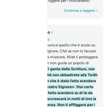
miscredenza. Non ti affliggere per i miscredenti.
Parola per parola
Continua a leggere
Leggere nel contesto
Capitolo 5, Pagina 119, Juz 6
67
.
O Messaggero, comunica quello che è sceso su
di te da parte del tuo Signore. Ché se non lo facessi
non assolveresti alla tua missione. Allah li proteggerà
dalla gente. Invero Allah non guida un popolo di
miscredenti.
68
.
Di’: «O gente della Scrittura, non
avrete basi sicure finché non obbedirete alla Torâh
e al Vangelo e in quello che è stato fatto scendere
su di voi da parte del vostro Signore». Stai certo
che quello che è stato fatto scendere su di te da
parte del tuo Signore accrescerà in molti di loro la
ribellione e la miscredenza. Non ti affliggere per i