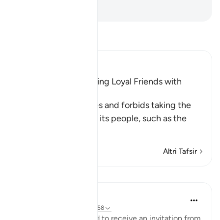
-
Hamza Roberto Piccardo
Leggi il Tafsir
Ibn Kathir (Abridged)
The Prohibition of Being Loyal Friends with
Disbelievers
This Ayah discourages and forbids taking the
enemies of Islam and its people, such as the
Peop
…
Per saperne di più
Altri Tafsir
Riflessi
Maryam Nazar
4 anni fa
·
Riferimento
ayah 5:58
We will be very excited to receive an invitation from