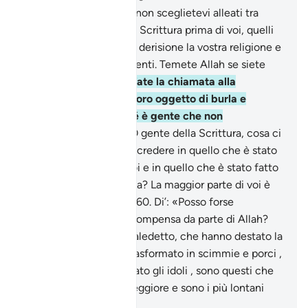
57
.
O voi che credete, non sceglietevi alleati tra
quelli ai quali fu data la Scrittura prima di voi, quelli
che volgono in gioco e derisione la vostra religione e
[neppure] tra i miscredenti. Temete Allah se siete
credenti.
58
.
Quando fate la chiamata alla
preghiera, essa è per loro oggetto di burla e
derisione. E ciò perché è gente che non
comprende.
59
.
Di’: «O gente della Scrittura, cosa ci
rimproverate se non di credere in quello che è stato
fatto scendere su di noi e in quello che è stato fatto
scendere in precedenza? La maggior parte di voi è
veramente perversa!».
60
.
Di’: «Posso forse
annunciarvi peggior ricompensa da parte di Allah?
Coloro che Allah ha maledetto, che hanno destato la
Sua collera e che ha trasformato in scimmie e porci ,
coloro che hanno adorato gli idoli , sono questi che
hanno la condizione peggiore e sono i più lontani
dalla retta via».