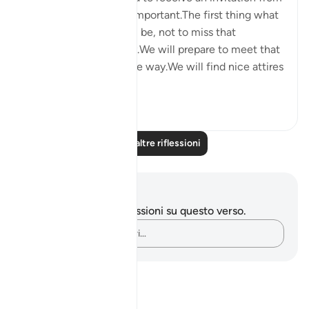
someone who is very important.The first thing what
comes to our mind will be, not to miss that
opportunity in any way.We will prepare to meet that
person in every possible way.We will find nice attires
to w...
Vedi altro
5
0
Leggi altre riflessioni
Appunti e riflessioni
Non hai appunti o riflessioni su questo verso.
Cattura i tuoi pensieri…