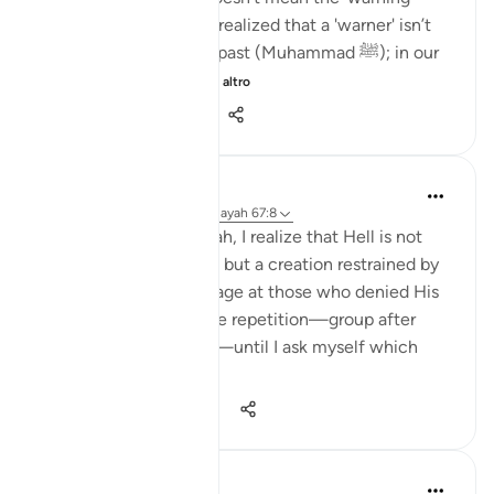
hasn't reached them. I realized that a 'warner' isn’t
just a person from the past (Muhammad ﷺ); in our
time, it could be ...
Vedi altro
6
1
149
Maryam Fatima
23 settimane fa
·
Riferimento
ayah 67:8
When I sit with this āyah, I realize that Hell is not
only a place of burning but a creation restrained by
Allah, trembling with rage at those who denied His
truth. I am struck by the repetition—group after
group being thrown in—until I ask myself which
crowd ...
Vedi altro
14
2
376
Aaliyah Ishtaq