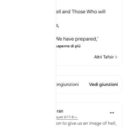
Ibn Kathir (Abridged)
The Description of Hell and Those Who will
enter into it
Allah the Exalted says,
وَ
(and) meaning, `and We have prepared,'
لِلَّذِينَ كَفَرُواْبِرَبِّهِمْ
…
Per saperne di più
Altri Tafsir
Visualizza il Corano
Questo versetto ha 1 Congiunzioni
Vedi giunzioni
Lezioni
In the Shade of the Quran
31 settimane fa
·
Riferimento
ayah 67:7-8
The surah then carries on to give us an image of hell,