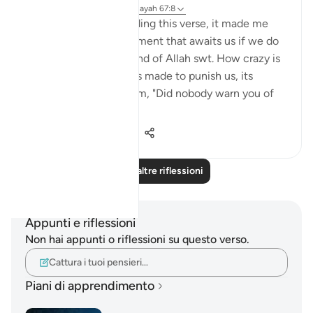
24 settimane fa
·
Riferimento
ayah 67:8
Subhanallah, after reading this verse, it made me
realize the true punishment that awaits us if we do
not follow the command of Allah swt. How crazy is
it that the fire, which is made to punish us, its
keepers would ask them, "Did nobody warn you of
this punis...
Vedi altro
4
1
176
Leggi altre riflessioni
Appunti e riflessioni
Non hai appunti o riflessioni su questo verso.
Cattura i tuoi pensieri…
Piani di apprendimento