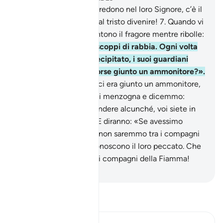
6
.
Per coloro che non credono nel loro Signore, c’è il
castigo dell’Inferno: qual tristo divenire!
7
.
Quando vi
sono precipitati, ne sentono il fragore mentre ribolle:
8
.
manca poco a che scoppi di rabbia. Ogni volta
che un gruppo vi è precipitato, i suoi guardiani
chiedono: «Non vi è forse giunto un ammonitore?».
9
.
Risponderanno: «Sì, ci era giunto un ammonitore,
ma noi lo tacciammo di menzogna e dicemmo:
“Allah non ha fatto scendere alcunché, voi siete in
evidente errore!”».
10
.
E diranno: «Se avessimo
ascoltato o compreso, non saremmo tra i compagni
della Fiamma».
11
.
Riconoscono il loro peccato. Che
siano ridotti in polvere i compagni della Fiamma!
-
Hamza Roberto Piccardo
Leggi il Tafsir