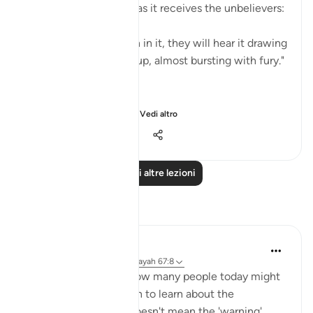
full of rage and anger, as it receives the unbelievers:
"When they are thrown in it, they will hear it drawing
in its breath as it boils up, almost bursting with fury."
(Verses 7-8)
Praised by All Creatu...
Vedi altro
2
0
1.156
Leggi altre lezioni
Riflessi
sidra siddiqui
21 settimane fa
·
Riferimento
ayah 67:8
I was thinking about how many people today might
never formally sit down to learn about the
Messenger, but that doesn't mean the 'warning'