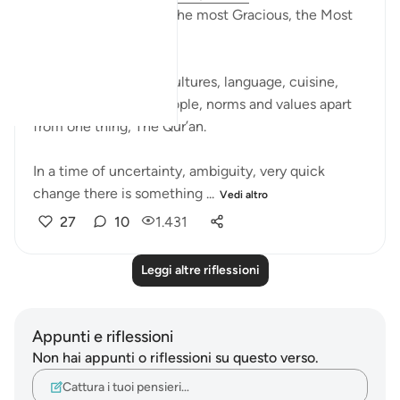
In the Name of Allah, the most Gracious, the Most
Kind,
Everything changes, cultures, language, cuisine,
weather (climate), people, norms and values apart
from one thing; The Qur’an.
In a time of uncertainty, ambiguity, very quick
change there is something ...
Vedi altro
27
10
1.431
Leggi altre riflessioni
Appunti e riflessioni
Non hai appunti o riflessioni su questo verso.
Cattura i tuoi pensieri…