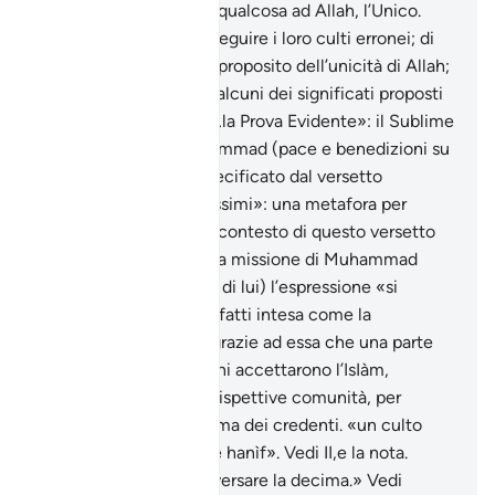
associazione (shirk) di qualcosa ad Allah, l’Unico.
«non cesseranno»: di seguire i loro culti erronei; di
coltivare i loro dubbi a proposito dell’unicità di Allah;
le loro diatribe. Questi alcuni dei significati proposti
per questo versetto. «…la Prova Evidente»: il Sublime
Corano sceso su Muhammad (pace e benedizioni su
di lui) come meglio specificato dal versetto
successivo. «fogli purissimi»: una metafora per
indicare il Corano. Nel contesto di questo versetto
«la Prova Evidente» è la missione di Muhammad
(pace e benedizioni su di lui) l’espressione «si
divisero» può essere infatti intesa come la
constatazione che fu grazie ad essa che una parte
dei giudei e dei nazareni accettarono l’IsIàm,
separandosi dalle loro rispettive comunità, per
aderire alla grande Umma dei credenti. «un culto
esclusivo»: lett. «come hanìf». Vedi II,e la nota.
«eseguire l’orazione… versare la decima.» Vedi