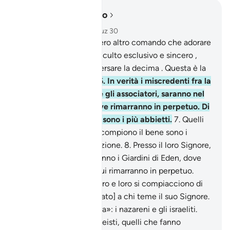
Leggere nel contesto
Capitolo 98, Pagina 599, Juz 30
5
.
eppure non ricevettero altro comando che adorare
Allah, tributandoGli un culto esclusivo e sincero ,
eseguire l’orazione e versare la decima . Questa è la
Religione della verità.
6
.
In verità i miscredenti fra la
gente della Scrittura e gli associatori, saranno nel
fuoco dell’Inferno, dove rimarranno in perpetuo. Di
tutta la creazione essi sono i più abbietti.
7
.
Quelli
che invece credono e compiono il bene sono i
migliori di tutta la creazione.
8
.
Presso il loro Signore,
la loro ricompensa saranno i Giardini di Eden, dove
scorrono i ruscelli, in cui rimarranno in perpetuo.
Allah Si compiace di loro e loro si compiacciono di
Lui. Ecco [cosa è riservato] a chi teme il suo Signore.
«la gente della Scrittura»: i nazareni e gli israeliti.
«gli associatori»; i politeisti, quelli che fanno