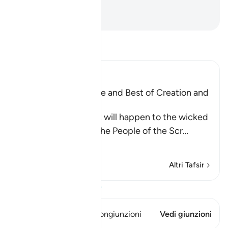
Appendici e 3.
-
Hamza Roberto Piccardo
Leggi il Tafsir
Ibn Kathir (Abridged)
Mentioning the Worse and Best of Creation and
Their Recompense
Allah informs of what will happen to the wicked
disbelievers among the People of the Scr
…
Per saperne di più
Altri Tafsir
Visualizza il Corano
Questo versetto ha 1 Congiunzioni
Vedi giunzioni