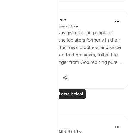
Lezioni
In the Shade of the Quran
32 settimane fa
·
Riferimento
ayah 98:6
Since clear evidence was given to the people of
earlier revelations and the idolaters formerly in their
own religions through their own prophets, and since
clear evidence was given to them again, full of life,
in the form of a messenger from God reciting pure ...
Vedi altro
0
0
396
Leggi altre lezioni
Riflessi
Razia Zahra
4 anni fa
·
Riferimento
ayah 98:5-6, 98:1-2