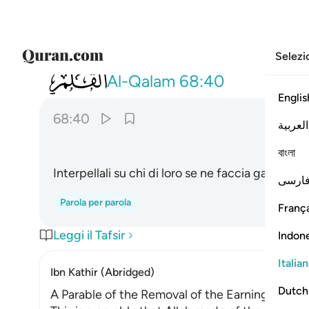
Selezi
068
سلهم ايهم بذالك زعيم ٤٠
Al-Qalam
68:40
Englis
68:40
العربية
বাংলা
Interpellali su chi di loro se ne faccia garante.
ارسی
Parola per parola
França
Leggi il Tafsir
Indon
Italia
Ibn Kathir (Abridged)
Dutch
A Parable of the Removal of the Earnings of the