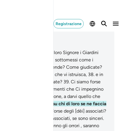
Registrazione
ggere nel contesto
itolo 68, Pagina 565, Juz 29
.
I devoti avranno presso il loro Signore i Giardini
la Delizia.
35
.
Tratteremo i sottomessi come i
minali?
36
.
Che cosa vi prende? Come giudicate?
.
Avete forse una Scrittura che vi istruisca,
38
.
e in
i troviate quel che desiderate?
39
.
Ci siamo forse
gati a voi con solenni giuramenti che Ci impegnino
o al Giorno della Resurrezione, a darvi quello che
iederete?
40
.
Interpellali su chi di loro se ne faccia
rante.
41
.
Oppure, hanno forse degli [dèi] associati?
ora facciano venire i loro associati, se sono sinceri.
.
Il Giorno in cui affronteranno gli orrori , saranno