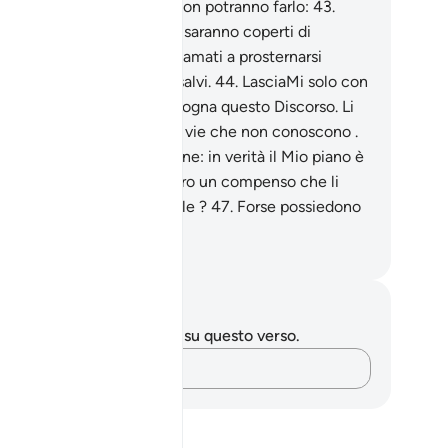
iamati a prosternarsi, ma non potranno farlo:
43
.
anno bassi i loro sguardi e saranno coperti di
nominia. Eppure furono chiamati a prosternarsi
ando ancora erano sani e salvi.
44
.
LasciaMi solo con
loro che tacciano di menzogna questo Discorso. Li
ndurremo passo passo per vie che non conoscono .
.
Concedo loro una dilazione: in verità il Mio piano è
allibile.
46
.
Forse chiedi loro un compenso che li
vi di un peso insopportabile ?
47
.
Forse possiedono
nvisibile e lo descrivono?
mza Roberto Piccardo
punti e riflessioni
 hai appunti o riflessioni su questo verso.
Cattura i tuoi pensieri…