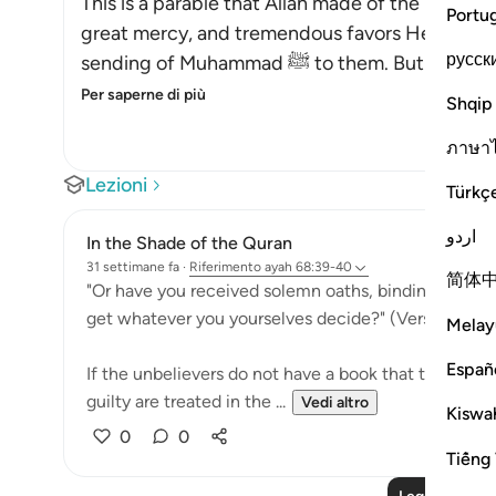
This is a parable that Allah made of the behavio
Portu
great mercy, and tremendous favors He grante
русск
sending of Muhammad ﷺ to the
Per saperne di più
Shqip
ภาษา
Lezioni
Türkç
اردو
In the Shade of the Quran
31 settimane fa
·
Riferimento
ayah 68:39-40
简体
"Or have you received solemn oaths, binding on Us ti
get whatever you yourselves decide?" (Verse 39)
Melay
Españ
If the unbelievers do not have a book that tells th
guilty are treated in the ...
Vedi altro
Kiswah
0
0
Tiếng 