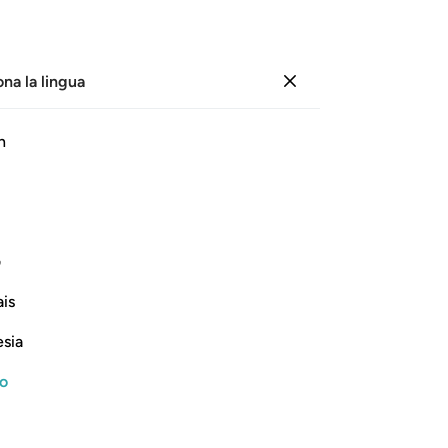
ona la lingua
Registrazione
Le
h
Cap
34
ﳙ
ﳚ
ﳛ
ﳜ
ﳝ
del
cri
37
ف
cu
Continua a leggere
is
le
fin
esia
ch
ga
no
All
 Disbelievers
42