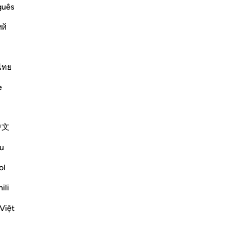
r of the Quraysh disbelievers with the
ch
guês
d them. The mercy and favor of
sar
ий
m. But they met him with denial, rejection and opp
…
ig
qu
co
Altri Tafsir
co
ไทย
45
e
inf
gra
l’i
中文
-
Ha
ll the Day of Resurrection, that you will
u
Ap
ol
Non
em that those who submit to God and the
ili
Việt