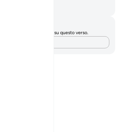
 serviranno i suoi beni!
mza Roberto Piccardo
punti e riflessioni
 hai appunti o riflessioni su questo verso.
Cattura i tuoi pensieri…