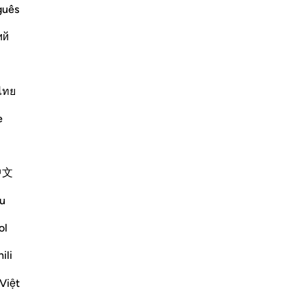
ready preceded, where he said,
gli
guês
-
Ha
ий
Ap
Non
(Glorify the Name of your L
…
ไทย
e
Altri Tafsir
中文
u
) said:
ol
o is of the people of the Hellfire, will be
ili
once into the Hellfire. Then he will be
Việt