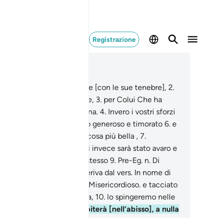
Registrazione
ggere nel contesto
itolo 92, Pagina 596, Juz 30
Per la notte quando avvolge [con le sue tenebre],
2
.
 il giorno quando risplende,
3
.
per Colui Che ha
eato il maschio e la femmina.
4
.
Invero i vostri sforzi
vergono .
5
.
A chi sarà stato generoso e timorato
6
.
e
à attestato la verità della cosa più bella ,
7
.
iliteremo il facile ;
8
.
a chi invece sarà stato avaro e
à creduto di bastare a se stesso
9
.
Pre-Eg. n. Di
setti. Il nome della sura deriva dal vers. In nome di
ah, il Compassionevole, il Misericordioso. e tacciato
 menzogna la cosa più bella,
10
.
lo spingeremo nelle
ersità .
11
.
Quando precipiterà [nell’abisso], a nulla