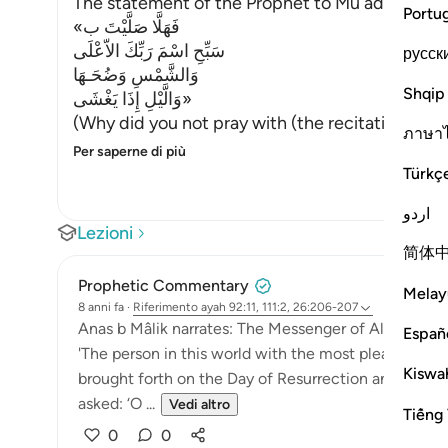
The statement of the Prophet to Mu`adh has al
Portu
«فَهَلَّا صَلَّيْتَ ب
سَبِّحِ اسْمَ رَبِّكَ الاّعْلَى
русск
وَالشَّمْسِ وَضُحَـهَا
Shqip
وَالَّيْلِ إِذَا يَغْشَى»
(Why did you not pray with (the recitation of) 
ภาษา
Per saperne di più
Türkç
اردو
Lezioni
简体
Prophetic Commentary
Melay
8 anni fa
·
Riferimento
ayah 92:11, 111:2, 26:206-207
Anas b Mâlik narrates: The Messenger of Allah (saws
Españ
'The person in this world with the most pleasures, wh
Kiswah
brought forth on the Day of Resurrection and dipped 
asked: ‘O ...
Vedi altro
Tiếng 
0
0