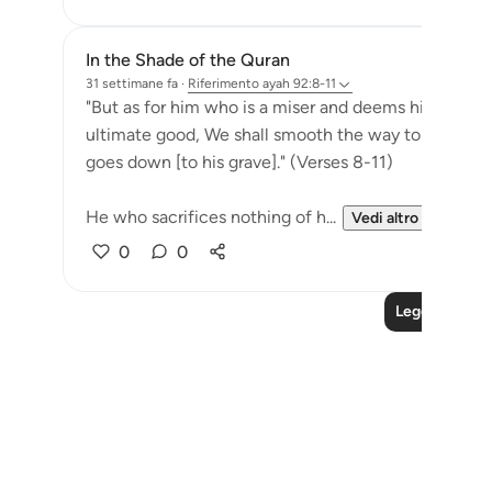
In the Shade of the Quran
31 settimane fa
·
Riferimento
ayah 92:8-11
"But as for him who is a miser and deems himself self
ultimate good, We shall smooth the way to afflictio
goes down [to his grave]." (Verses 8-11)
He who sacrifices nothing of h...
Vedi altro
0
0
Leggi altre le
Notes
placeholders