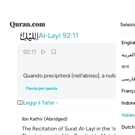
Selezi
092
وما يغني عنه ماله اذا تردى ١١
Al-Layl
92:11
Englis
92:11
العربية
বাংলা
Quando precipiterà [nell’abisso], a nulla gli serv
ارسی
Parola per parola
França
Leggi il Tafsir
Indon
Italia
Ibn Kathir (Abridged)
Dutch
The Recitation of Surat Al-Layl in the `Isha' Pray