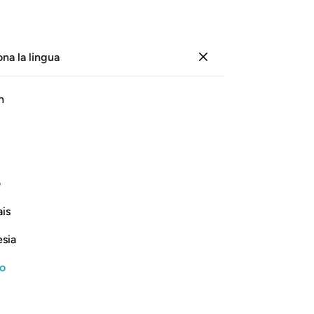
ona la lingua
Registrazione
Le
h
Cap
1
.
ﱄ
ﱅ
ﱆ
ﱇ
ﱈ
ﱉ
ﱊ
per
cr
iranno i suoi beni!
di
ف
avr
Continua a leggere
is
fac
avr
esia
ver
All
no
di
er
avv