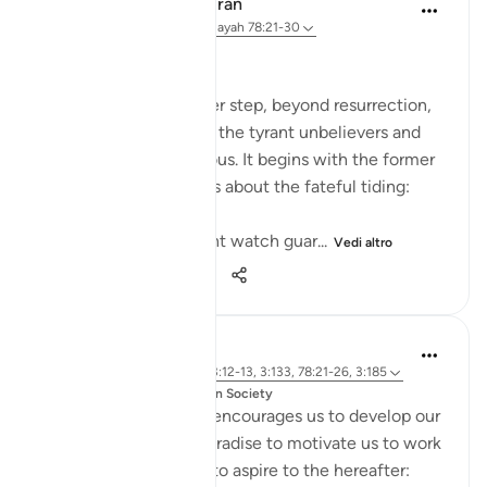
In the Shade of the Quran
32 settimane fa
·
Riferimento
ayah 78:21-30
The Fateful Day
The surah takes another step, beyond resurrection,
to describe the fate of the tyrant unbelievers and
also that of the righteous. It begins with the former
group who raise doubts about the fateful tiding:
"Hell stands as a vigilant watch guar...
Vedi altro
0
0
506
Dr. Magdy Al-Hilali
4 anni fa
·
Riferimento
ayah 73:12-13, 3:133, 78:21-26, 3:185
pubblicato in
Muslim American Society
The Quran repeatedly encourages us to develop our
love and longing for Paradise to motivate us to work
hard and invite others to aspire to the hereafter: