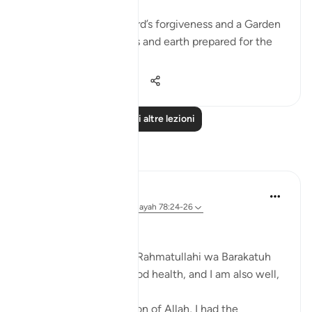
'Hurry towards your Lord’s forgiveness and a Garden
as wide as the heavens and earth prepared for the
rig...
Vedi altro
17
1
745
Leggi altre lezioni
Riflessi
Zufisha Khaleel
29 settimane fa
·
Riferimento
ayah 78:24-26
Bismillah..
Assalamu Alaikum wa Rahmatullahi wa Barakatuh
I hope you are all in good health, and I am also well,
Alhamdulillah.
Today, by the permission of Allah, I had the