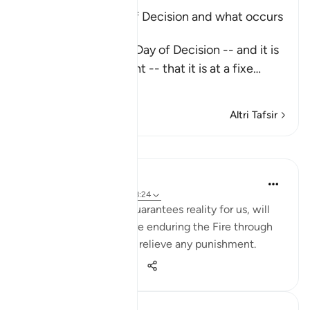
Explaining the Day of Decision and what occurs
during it
Allah says about the Day of Decision -- and it is
the Day of Judgement -- that it is at a fixe
…
Per saperne di più
Altri Tafsir
Lezioni
Yaser Birjas
8 anni fa
·
Riferimento
ayah 78:24
Tasting, a sense that guarantees reality for us, will
not be felt when we are enduring the Fire through
cool breeze or drink to relieve any punishment.
0
0
358