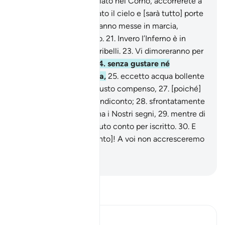
Giorno in cui verrà soffiato nel Corno, accorrerete a
frotte;
19
.
sarà spalancato il cielo e [sarà tutto] porte
,
20
.
e le montagne saranno messe in marcia,
diventando un miraggio.
21
.
Invero l’Inferno è in
agguato,
22
.
asilo per i ribelli.
23
.
Vi dimoreranno per
[intere] generazioni ,
24
.
senza gustare né
freschezza né bevanda,
25
.
eccetto acqua bollente
o liquido infetto.
26
.
Giusto compenso,
27
.
[poiché]
non si aspettavano il rendiconto;
28
.
sfrontatamente
tacciavano di menzogna i Nostri segni,
29
.
mentre di
ogni cosa abbiamo tenuto conto per iscritto.
30
.
E
allora gustate [il tormento]! A voi non accresceremo
null’altro che il castigo.
-
Hamza Roberto Piccardo
Leggi il Tafsir
Ibn Kathir (Abridged)