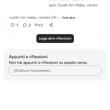
opportunity to reflect upon Surah An-Naba, verses
24 to 26.
Surah An-Naba | Verses 24–...
Vedi altro
1
2
49
Leggi altre riflessioni
Appunti e riflessioni
Non hai appunti o riflessioni su questo verso.
Cattura i tuoi pensieri…