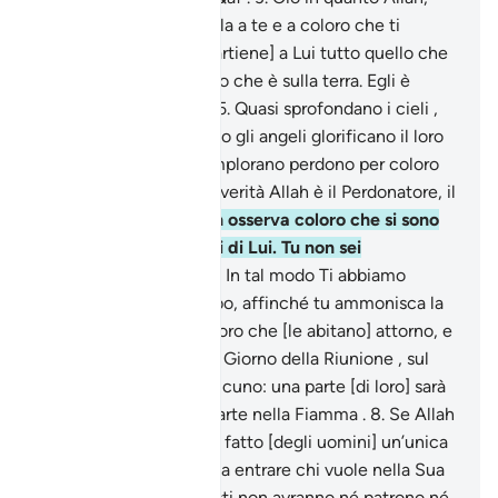
l’Eccelso, il Saggio rivela a te e a coloro che ti
precedettero .
4
.
[Appartiene] a Lui tutto quello che
è nei cieli e tutto quello che è sulla terra. Egli è
l’Altissimo, il Sublime.
5
.
Quasi sprofondano i cieli ,
gli uni sugli altri, quando gli angeli glorificano il loro
Signore, Lo lodano e implorano perdono per coloro
che sono sulla terra. In verità Allah è il Perdonatore, il
Misericordioso.
6
.
Allah osserva coloro che si sono
presi patroni all’infuori di Lui. Tu non sei
responsabile di loro.
7
.
In tal modo Ti abbiamo
rivelato un Corano arabo, affinché tu ammonisca la
Madre delle città e coloro che [le abitano] attorno, e
affinché tu avverta del Giorno della Riunione , sul
quale non c’è dubbio alcuno: una parte [di loro] sarà
nel Giardino, un’altra parte nella Fiamma .
8
.
Se Allah
avesse voluto, avrebbe fatto [degli uomini] un’unica
comunità. Ma Egli lascia entrare chi vuole nella Sua
misericordia . Gli ingiusti non avranno né patrono né