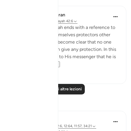
Lezioni
In the Shade of the Quran
31 settimane fa
·
Riferimento
ayah 42:6
The opening of the surah ends with a reference to
those who take for themselves protectors other
than God, when it has become clear that no one
else in the universe can give any protection. In this
way, He makes it clear to His messenger that he is
not respons...
Vedi altro
0
0
Leggi altre lezioni
Riflessi
J Yousef
8 anni fa
·
Riferimento
ayah 42:6, 12:64, 11:57, 34:21