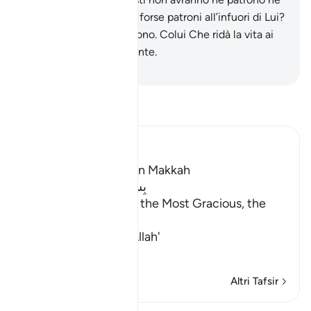
alleato.
9
.
Prenderanno forse patroni all’infuori di Lui?
Allah, Egli è il solo patrono. Colui Che ridà la vita ai
morti, Egli è l’Onnipotente.
-
Hamza Roberto Piccardo
Leggi il Tafsir
Ibn Kathir (Abridged)
Which was revealed in Makkah
بِسْمِ اللَّهِ الرَّحْمَـنِ الرَّحِيمِ
In the Name of Allah, the Most Gracious, the
Most Merciful.
The Revelation and Allah'
…
Per saperne di più
Altri Tafsir