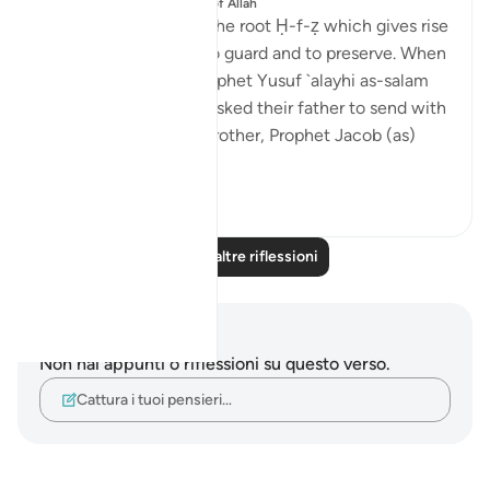
pubblicato in
The 99 Names of Allah
Al-Ḥafīẓ comes from the root Ḥ-f-ẓ which gives rise
to meanings such as to guard and to preserve. When
the brothers of the Prophet Yusuf `alayhi as-salam
(peace be upon him) asked their father to send with
them their youngest brother, Prophet Jacob (as)
said: ...
Vedi altro
4
0
Leggi altre riflessioni
Appunti e riflessioni
Non hai appunti o riflessioni su questo verso.
Cattura i tuoi pensieri…