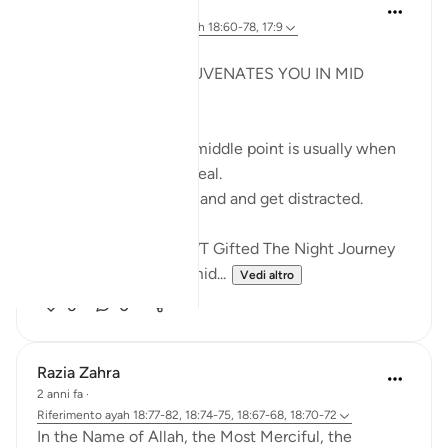
Syaari Ab Rahman
anno scorso
·
Riferimento
ayah 18:60-78, 17:9
JUZ 15
THE LIGHT THAT REJUVENATES YOU IN MID
RAMADHAN
In any endeavour, the middle point is usually when
you start to lose your zeal.
You start to lose focus and and get distracted.
Just like how Allah SWT Gifted The Night Journey
and Ascension in the mid...
Vedi altro
6
0
Razia Zahra
2 anni fa
·
Riferimento
ayah 18:77-82, 18:74-75, 18:67-68, 18:70-72
In the Name of Allah, the Most Merciful, the