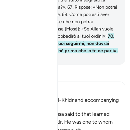
proposito] della retta via?».
67
.
Rispose: «Non potrai
essere paziente con me.
68
.
Come potresti aver
pazienza dinnanzi a cose che non potrai
comprendere?».
69
.
Disse [Mosè]: «Se Allah vuole
sarò paziente e non disobbedirò ai tuoi ordini»;
70
.
[e l’altro] ribadì: «Se vuoi seguirmi, non dovrai
interrogarmi su alcunché prima che io te ne parli».
-
Hamza Roberto Piccardo
Leggi il Tafsir
Ibn Kathir (Abridged)
Musa meeting with Al-Khidr and accompanying
Him
Allah tells us what Musa said to that learned
man, who was Al-Khidr. He was one to whom
Allah had given
…