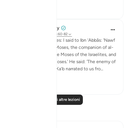
Vedi altro
6
0
Prophetic Commentary
8 anni fa
·
Riferimento
ayah 18:60-82
Sa‘eed b. Jubayr narrates: I said to Ibn ‘Abbâs: 'Nawf
al-Bakkâli claims that Moses, the companion of al-
Khadhir, is not the same Moses of the Israelites, and
that he is a different Moses.' He said: 'The enemy of
Allah has lied! Ubay b. Ka‘b narrated to us fro...
Vedi altro
0
0
Leggi altre lezioni
Riflessi