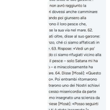
«Non avrò pace finché non avrò raggiunto la
confluenza dei due mari dovessi anche camminare
per degli anni!».
61
.
Quando poi giunsero alla
confluenza, dimenticarono il loro pesce che,
miracolosamente, riprese la sua via nel mare.
62
.
Quando poi furono andati oltre, disse al suo garzone:
«Tira fuori il nostro pranzo, ché ci siamo affaticati in
questo nostro viaggio!».
63
.
Rispose: «Vedi un po’
[cos’è accaduto], quando ci siamo rifugiati vicino alla
roccia, ho dimenticato il pesce – solo Satana mi ha
fatto scordare di dirtelo – e miracolosamente ha
ripreso la sua via nel mare.
64
.
Disse [Mosè]: «Questo
è quello che cercavamo». Poi entrambi ritornarono
sui loro passi.
65
.
Incontrarono uno dei Nostri schiavi
, al quale avevamo concesso misericordia da parte
Nostra e al quale avevamo insegnato una scienza da
Noi proveniente.
66
.
Chiese [Mosè]: «Posso seguirti
per imparare quello che ti è stato insegnato [a