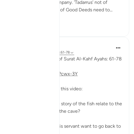
keeping with good company. 'Tadarrus' not of
recitation but Tadarrus of Good Deeds need to...
Vedi altro
15
4
Fadel Soliman
6 anni fa
·
Riferimento
ayah 18:61-78
Taddabor (Pondering) of Surat Al-Kahf Ayahs: 61-78
https://youtu.be/gkeAPcwx-3Y
Questions answered in this video:
- In what way does the story of the fish relate to the
story of the fellows of the cave?
- Why did Moses and his servant want to go back to
...