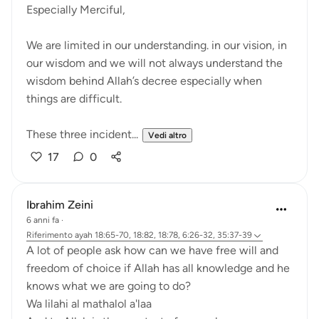
Especially Merciful,
We are limited in our understanding. in our vision, in
our wisdom and we will not always understand the
wisdom behind Allah’s decree especially when
things are difficult.
These three incident...
Vedi altro
17
0
Ibrahim Zeini
6 anni fa
·
Riferimento
ayah 18:65-70, 18:82, 18:78, 6:26-32, 35:37-39
A lot of people ask how can we have free will and
freedom of choice if Allah has all knowledge and he
knows what we are going to do?
Wa lilahi al mathalol a'laa