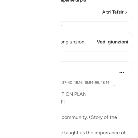
Per saperne di più
Altri Tafsir
Visualizza il Corano
Questo versetto ha 1 Congiunzioni
Vedi giunzioni
Lezioni
Syaari Ab Rahman
anno scorso
·
ayah 18:65-70, 18:37-40, 18:16, 18:94-95, 18:14,
Riferimento
18:10
POST RAMADHAN ACTION PLAN
4 Deeds From AL KAHFI
1. Tie your heart to the community. (Story of the
youths of the Cave)
The youths of the Cave taught us the importance of