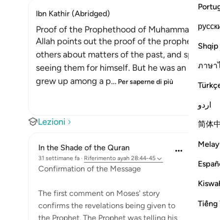
Portu
Ibn Kathir (Abridged)
русск
Proof of the Prophethood of Muhammad ﷺ
Allah points out the proof of the prophethood of Muhammad 
Shqip
others about matters of the past, and spoke ab
ภาษา
seeing them for himself. But he was an illitera
grew up among a p
…
Per saperne di più
Türkç
اردو
Lezioni
简体
Melay
In the Shade of the Quran
31 settimane fa
·
Riferimento
ayah 28:44-45
Españ
Confirmation of the Message
Kiswah
The first comment on Moses' story
Tiếng 
confirms the revelations being given to
the Prophet. The Prophet was telling his