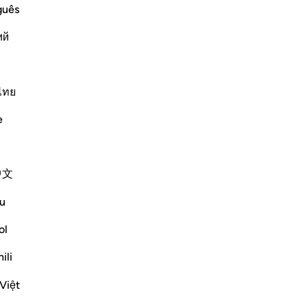
am
guês
am
ий
co
di
ﷺ, whereby he told
me
out them as if he were hearing and
sta
ไทย
te man who could not read books, and he
pa
e
qu
Altri Tafsir
in
ma
Riflessi
中文
no
di 
u
Amer Abbas
ché
5 anni fa
·
E s
ol
Riferimento
ayah 12:102-103, 28:44-46, 3:44
le 
وما كنت لديهم
ili
se
All
Việt
It's magnificent how Allah, exalted is He,
-
Ha
recounts key moments in stories he chose