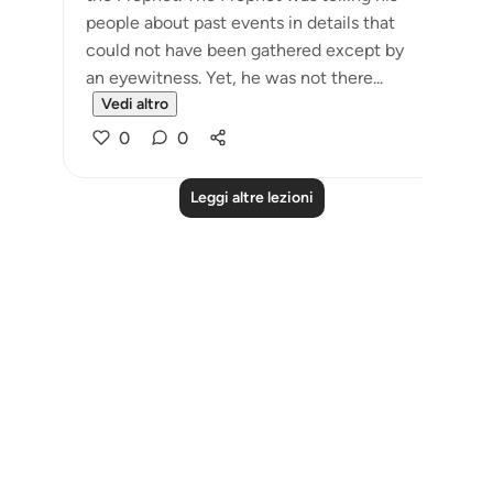
people about past events in details that
could not have been gathered except by
an eyewitness. Yet, he was not there...
Vedi altro
0
0
Leggi altre lezioni