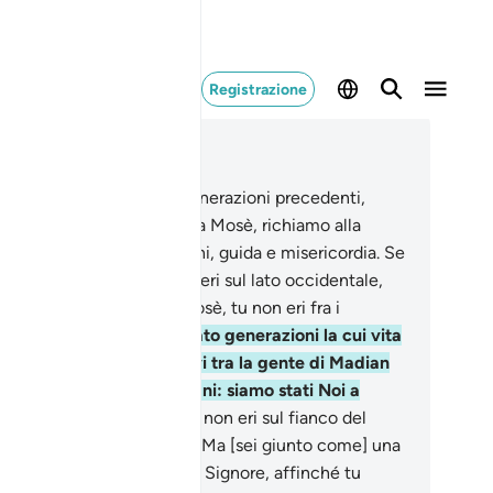
Registrazione
ggere nel contesto
itolo 28, Pagina 391, Juz 20
.
Dopo aver distrutto le generazioni precedenti,
ero abbiamo dato il Libro a Mosè, richiamo alla
retta visione per gli uomini, guida e misericordia. Se
 ricorderanno?
44
.
Tu non eri sul lato occidentale,
ando demmo l’ordine a Mosè, tu non eri fra i
stimoni.
45
.
Abbiamo creato generazioni la cui vita
 prolungò ; tu non dimoravi tra la gente di Madian
 recitare loro i Nostri segni: siamo stati Noi a
viare [i messaggeri].
46
.
E non eri sul fianco del
nte quando chiamammo. Ma [sei giunto come] una
ericordia da parte del tuo Signore, affinché tu