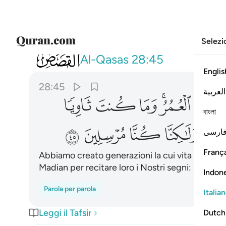
Selezi
028
ولاكنا انشانا قرونا فتطاول عليهم العمر 
Al-Qasas
28:45
Englis
28:45
العربية
ﱔﱕ
ﱖ
ﱗ
ﱘ
বাংলা
ﱟ
ﱠ
ﱡ
ﱢ
ارسی
França
Abbiamo creato generazioni la cui vita si prol
Madian per recitare loro i Nostri segni: siamo st
Indon
Parola per parola
Italia
Leggi il Tafsir
Dutch