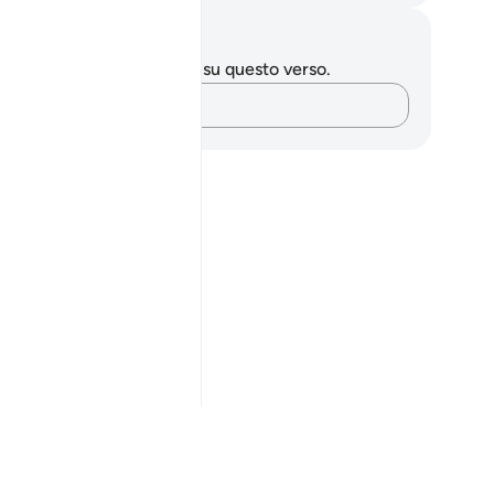
punti e riflessioni
 hai appunti o riflessioni su questo verso.
Cattura i tuoi pensieri…