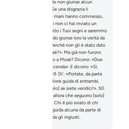
monisca un popolo al quale non giunse alcun
monitore prima di te.
47
.
Se una disgrazia li
lpisce, per quel che le loro mani hanno commesso,
cono: «Signore, perché mai non ci hai inviato un
ssaggero? Avremmo seguito i Tuoi segni e saremmo
ti credenti!».
48
.
Ma quando giunse loro la verità da
rte Nostra, hanno detto «Perché non gli è stato dato
ello che è stato dato a Mosè?». Ma già non furono
creduli di quello che fu dato a Mosè? Dicono: «Due
gie che si sostengono a vicenda». E dicono: «Sì,
n crediamo in nessuna» .
49
.
Di’: «Portate, da parte
Allah, un Libro che sia migliore guida di entrambi,
 lo possa seguire, [portatelo] se siete veridici!».
50
.
e non ti rispondono, sappi allora che seguono [solo]
loro passioni, niente di più. Chi è più sviato di chi
gue la sua passione senza guida alcuna da parte di
ah? In verità Allah non guida gli ingiusti.
mza Roberto Piccardo