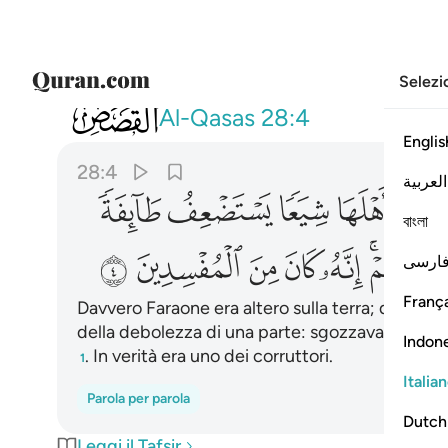
Selezi
028
ان فرعون علا في الارض وجعل اهلها 
Al-Qasas
28:4
Englis
28:4
العربية
ﲤ
ﲥ
ﲦ
ﲧ
বাংলা
ﲭ
ﲮ
ﲯ
ﲰ
ﲱ
ﲲ
ارسی
França
Davvero Faraone era altero sulla terra; divise in 
della debolezza di una parte: sgozzava i loro fi
Indon
. In verità era uno dei corruttori.
1
Italia
Parola per parola
Dutch
Leggi il Tafsir