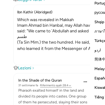
Portu
Ibn Kathir (Abridged)
русск
Which was revealed in Makkah
Shqip
Imam Ahmad bin Hanbal, may Allah have mercy 
said: "We came to `Abdullah and asked him to re
ภาษา
طسم
Türkç
(Ta Sin Mim.) the two hundred. He said, `I do n
who learn
اردو
简体
Lezioni
Melay
Españ
In the Shade of the Quran
31 settimane fa
·
Riferimento
ayah 28:4
Kiswah
Pharaoh exalted himself in the land and
divided its people into castes. One group
Tiếng 
of them he persecuted, slaying their sons