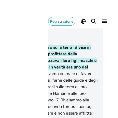
Registrazione
ggere nel contesto
itolo 28, Pagina 385, Juz 20
Davvero Faraone era altero sulla terra; divise in
ioni i suoi abitanti per approfittare della
bolezza di una parte: sgozzava i loro figli maschi e
sciava vivere le femmine . In verità era uno dei
ruttori.
5
.
Invece Noi volevamo colmare di favore
lli che erano stati oppressi, farne delle guide e degli
di .
6
.
[Volevamo] consolidarli sulla terra e, loro
amite, far vedere a Faraone e Hâmân e alle loro
mate quello che paventavano .
7
.
Rivelammo alla
dre di Mosè: «Allattalo e, quando temerai per lui,
ttalo nel fiume e non temere e non essere afflitta: