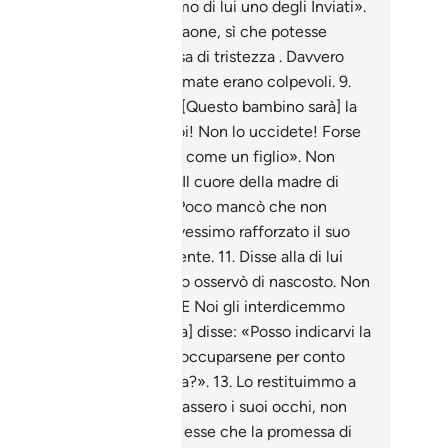
 te lo restituiremo e faremo di lui uno degli Inviati».
Lo raccolse la gente di Faraone, sì che potesse
ventare loro nemico e causa di tristezza . Davvero
raone e Hâmân e le loro armate erano colpevoli.
9
.
sse la moglie di Faraone: «[Questo bambino sarà] la
ia dei miei occhi e dei tuoi! Non lo uccidete! Forse
sarà utile, o lo adotteremo come un figlio». Non
evano alcun sospetto .
10
.
Il cuore della madre di
sè fu come fosse vuoto. Poco mancò che non
lasse ogni cosa, se non avessimo rafforzato il suo
ore sì che rimanesse credente.
11
.
Disse alla di lui
ella: «Seguilo» , e quella lo osservò di nascosto. Non
evano alcun sospetto .
12
.
E Noi gli interdicemmo
i nutrice . Allora [la sorella] disse: «Posso indicarvi la
nte di una casa che potrà occuparsene per conto
tro e che gli sarà benevola?».
13
.
Lo restituimmo a
a madre affinché si consolassero i suoi occhi, non
se più afflitta e si convincesse che la promessa di