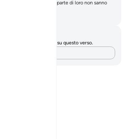
ah è verità. Ma la maggior parte di loro non sanno
la.
mza Roberto Piccardo
punti e riflessioni
 hai appunti o riflessioni su questo verso.
Cattura i tuoi pensieri…