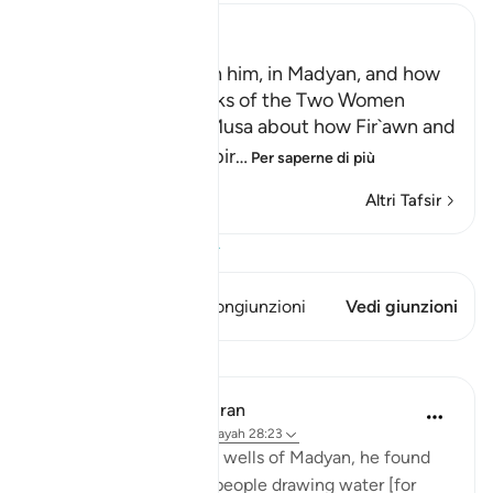
Ibn Kathir (Abridged)
Musa, peace be upon him, in Madyan, and how
He watered the Flocks of the Two Women
When the man told Musa about how Fir`awn and
his chiefs were conspir
…
Per saperne di più
Altri Tafsir
Visualizza il Corano
Questo versetto ha 1 Congiunzioni
Vedi giunzioni
Lezioni
In the Shade of the Quran
31 settimane fa
·
Riferimento
ayah 28:23
When he arrived at the wells of Madyan, he found
there a large group of people drawing water [for