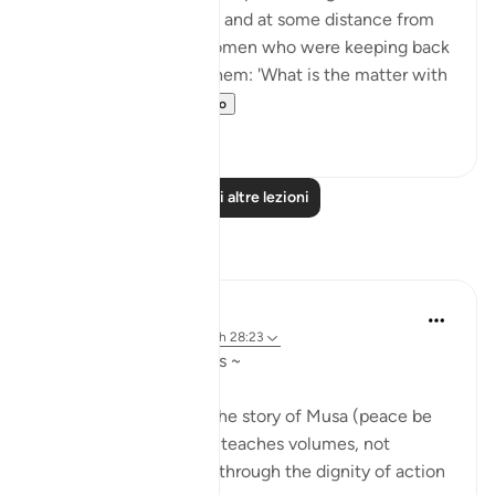
their herds and flocks], and at some distance from
them he found two women who were keeping back
their flock. He asked them: 'What is the matter with
you two?' Th...
Vedi altro
1
0
Leggi altre lezioni
Riflessi
Qais Noor
anno scorso
·
Riferimento
ayah 28:23
~ The Gaze that Guards ~
There is a moment in the story of Musa (peace be
upon him) that quietly teaches volumes, not
through a sermon, but through the dignity of action