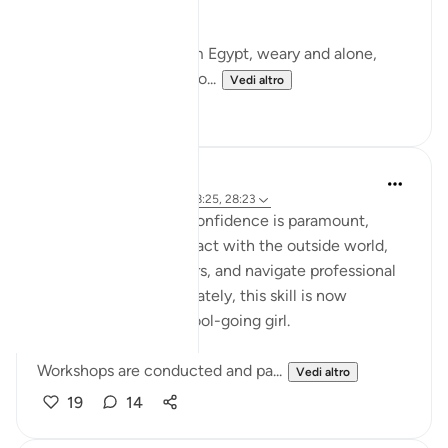
guided by faith.
Musa (AS) fleeing from Egypt, weary and alone,
arrives in Madyan not to...
Vedi altro
10
3
Iraj Marjan
2 anni fa
·
Riferimento
ayah 28:25, 28:23
For working women, confidence is paramount,
enabling them to interact with the outside world,
manage business affairs, and navigate professional
ups and downs. Fortunately, this skill is now
ingrained in every school-going girl.
Workshops are conducted and pa...
Vedi altro
19
14