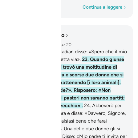
Parola per parola
Continua a leggere
Leggere nel contesto
Capitolo 28, Pagina 388, Juz 20
22
.
Dirigendosi verso Madian disse: «Spero che il mio
Signore mi guidi sulla retta via».
23
.
Quando giunse
all’acqua di Madian, vi trovò una moltitudine di
uomini che abbeverava e scorse due donne che si
tenevano in disparte trattenendo [i loro animali].
Disse: «Cosa vi succede?». Risposero: «Non
abbevereremo finché i pastori non saranno partiti;
nostro padre è molto vecchio» .
24
.
Abbeverò per
loro, poi si mise all’ombra e disse: «Davvero, Signore,
ho molto bisogno di qualsiasi bene che farai
scendere su di me».
25
.
Una delle due donne gli si
avvicinò timidamente . Disse: «Mio padre ti invita per