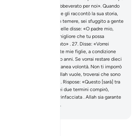
ricompensarti di aver abbeverato per noi». Quando
giunse al suo cospetto e gli raccontò la sua storia,
disse [il vecchio]: «Non temere, sei sfuggito a gente
ingiusta».
26
.
Una di quelle disse: «O padre mio,
assumilo: è davvero il migliore che tu possa
assoldare: è forte e fidato» .
27
.
Disse: «Vorrei
sposarti ad una di queste mie figlie, a condizione
che tu mi serva per otto anni. Se vorrai restare dieci
[anni], sarà di tua spontanea volontà. Non ti imporrò
nulla di gravoso e, se Allah vuole, troverai che sono
un uomo del bene».
28
.
Rispose: «Questo [sarà] tra
me e te . Qualunque dei due termini compirò,
nessuna colpa mi sarà rinfacciata . Allah sia garante
di quello che diciamo».
-
Hamza Roberto Piccardo
Leggi il Tafsir