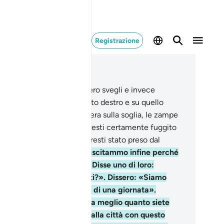
Registrazione
ggere nel contesto
itolo 18, Pagina 295, Juz 15
.
Avresti creduto che fossero svegli e invece
mivano. Li giravamo sul lato destro e su quello
istro , mentre il loro cane era sulla soglia, le zampe
tese. Se li avessi scorti saresti certamente fuggito
gendo le spalle e certo saresti stato preso dal
rore vedendoli .
19
.
Li resuscitammo infine perché
 interrogassero a vicenda. Disse uno di loro:
uanto tempo siete rimasti?». Dissero: «Siamo
masti una giornata o parte di una giornata».
ssero: «Il vostro Signore sa meglio quanto siete
masti. Mandate uno di voi alla città con questo