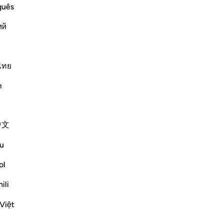
vo
guês
te rimasti. Mandate uno di voi alla città
po
puro e ve ne porti per nutrirvi. Si
ий
sì
no si accorga di voi.
s’i
rip
Continua a leggere
av
ไทย
-
Ha
e
Ap
Non
 to buy Food Allah says: `just as We
中文
u
ow long have you slept'
ol
day.") because they enter
…
ili
Việt
Altri Tafsir