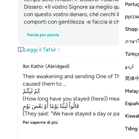
Portu
Dissero: «Il vostro Signore sa meglio quanto sie
con questo vostro denaro, ché cerchi il cibo più 
русск
comporti con gentilezza
e faccia sì che nessu
1
Shqip
Parola per parola
ภาษา
Leggi il Tafsir
Türkç
اردو
Ibn Kathir (Abridged)
Their awakening and sending One of Themselves
简体
caused them to ...
كَمْ لَبِثْتُمْ
Melay
(How long have you stayed (here)) meaning, `h
Españ
قَالُواْ لَبِثْنَا يَوْمًا أَوْ بَعْضَ يَوْمٍ
(They said: "We have stayed a day or part of a 
Kiswah
Per saperne di più
Tiếng 