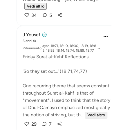
Vedi altro
34
5
J Yousef
6 anni fa
·
ayah 18:71, 18:10, 18:30, 18:19, 18:8
Riferimento
5, 18:92, 18:14, 18:74, 18:89, 18:77
Friday Surat al-Kahf Reflections
'So they set out...' (18:71,74,77)
One recurring theme that seems constant
throughout Surat al-Kahf is that of
*movement*. I used to think that the story
of Dhul-Qarnayn emphasized most greatly
the notion of striving, but th...
Vedi altro
29
7