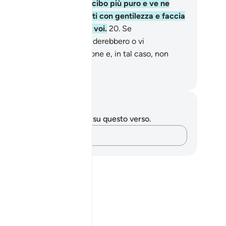
stro denaro, ché cerchi il cibo più puro e ve ne
rti per nutrirvi. Si comporti con gentilezza e faccia
 che nessuno si accorga di voi.
20
.
Se
mpadronissero di voi vi lapiderebbero o vi
orterebbero alla loro religione e, in tal caso, non
reste alcun successo» .
mza Roberto Piccardo
punti e riflessioni
 hai appunti o riflessioni su questo verso.
Cattura i tuoi pensieri…