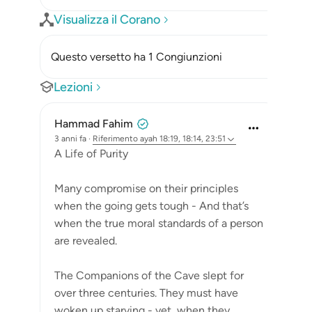
Visualizza il Corano
Questo versetto ha 1 Congiunzioni
Lezioni
Hammad Fahim
3 anni fa
·
Riferimento
ayah 18:19, 18:14, 23:51
A Life of Purity
Many compromise on their principles
when the going gets tough - And that’s
when the true moral standards of a person
are revealed.
The Companions of the Cave slept for
over three centuries. They must have
woken up starving - yet, when they...