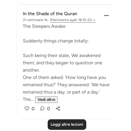
In the Shade of the Quran
31 settimane fa
·
Riferimento
ayah 18:19-20
The Sleepers Awake
Suddenly things change totally:
Such being their state, We awakened
them; and they began to question one
another.
One of them asked: 'How long have you
remained thus?' They answered: 'We have
remained thus a day, or part of a day.'
The...
Vedi altro
0
0
Leggi altre lezioni